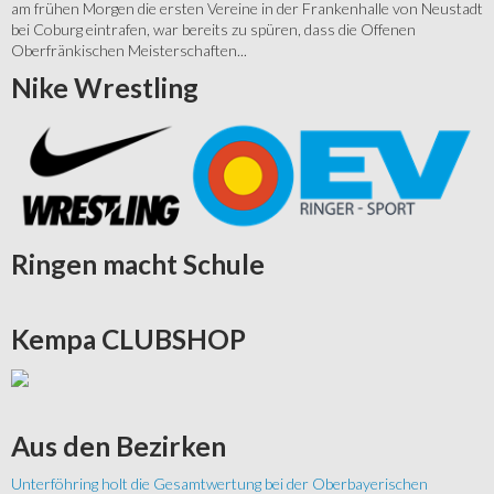
am frühen Morgen die ersten Vereine in der Frankenhalle von Neustadt
bei Coburg eintrafen, war bereits zu spüren, dass die Offenen
Oberfränkischen Meisterschaften...
Nike
Wrestling
Ringen
macht Schule
Kempa
CLUBSHOP
Aus
den Bezirken
Unterföhring holt die Gesamtwertung bei der Oberbayerischen