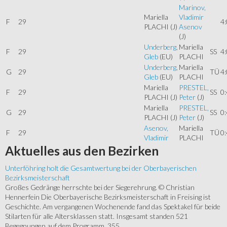
Marinov,
Mariella
Vladimir
F
29
4:
PLACHI
(J)
Asenov
(J)
Underberg,
Mariella
F
29
SS
4:
Gleb
(EU)
PLACHI
Underberg,
Mariella
G
29
TÜ
4:
Gleb
(EU)
PLACHI
Mariella
PRESTEL,
F
29
SS
0:
PLACHI
(J)
Peter
(J)
Mariella
PRESTEL,
G
29
SS
0:
PLACHI
(J)
Peter
(J)
Asenov,
Mariella
F
29
TÜ
0:
Vladimir
PLACHI
Aktuelles
aus den Bezirken
Unterföhring holt die Gesamtwertung bei der Oberbayerischen
Bezirksmeisterschaft
Großes Gedränge herrschte bei der Siegerehrung. © Christian
Hennerfein Die Oberbayerische Bezirksmeisterschaft in Freising ist
Geschichte. Am vergangenen Wochenende fand das Spektakel für beide
Stilarten für alle Altersklassen statt. Insgesamt standen 521
Begegnungen auf dem Programm. 355...