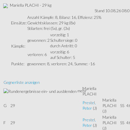
Mariella PLACHI - 29 kg
Stand 10.08.26 08:
Anzahl Kämpfe: 8, Bilanz: 16, Effizienz: 25%
Einsätze:
Gewichtsklassen: 29 kg (8x)
Stilarten: frei (5x), gr. (3x)
vorzeitig: 1
gewonnen: 2
Schultersiege: 0
durch Antritt: 0
Kämpfe:
vorzeitig: 6
verloren: 6
auf Schulter: 5
Punkte:
gewonnen: 8, verloren: 24, Summe: -16
Gegnerliste anzeigen
Mariella
mehr
PLACHI
Mariella
Prestel,
G
29
PLACHI
SS
4:
Peter
(J)
(J)
Mariella
Prestel,
F
29
PLACHI
SS
4:
Peter
(J)
(J)