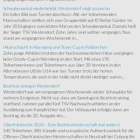
Schwabenpokal wiederbelebt: Westendorf siegt souverän
Ein tolles Bild zum Turnierabschluss: Alle vier teilnehmenden
Mannschaften stellten sich zum Gruppenbild auf. © Stefan Günter Im
Jahr 2016 ging es zum letzten Mal um den Schwabenpokal. Damals hieß
der Sieger TSV Westendorf. Zehn Jahre sind seither vergangen. Nun
stand am vergangenen Wochenende in...
Hitzeschlacht in Nürnberg und Team-Cup in Feldkirchen
Zehn junge Athleten trotzten der hochsommerlichen Hitze und gingen
beim Grizzly-Cup in Nürnberg an den Start. Mit etwa 170
Teilnehmerinnen und Teilnehmern aus über 20 Vereinen in den
Altersklassen U8 bis U14 war das Turnier trotz der hohen
Temperaturen, die auch in der Halle nicht direkt niedriger waren,...
Bezirkstraining in Westendorf
Westendorf war am vergangenen Wochenende wieder Schauplatz für
mehrere Ereignisse. Nicht nur, dass am Samstag ein Bezirkstraining
stattfand, nahmen parallel fünf TSV-Nachwuchsathleten an der
Ausbildung zum Kampfrichter teil. Der Höhepunkt erfolgte dann am
Sonntag, als die 20. Ausgabe des...
Oberfränkische 2026 – Eine Bezirksmeisterschaft mal anders!
540 Teilnehmer, 885 Kämpfe und europäische Aufmerksamkeit für die
Offenen Oberfränkischen Meisterschaften in Neustadt bei Coburg Als