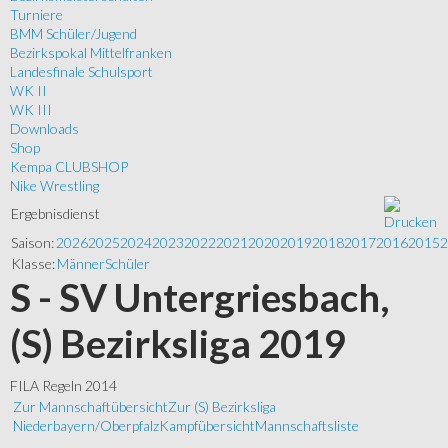
Turniere
BMM Schüler/Jugend
Bezirkspokal Mittelfranken
Landesfinale Schulsport
WK II
WK III
Downloads
Shop
Kempa CLUBSHOP
Nike Wrestling
Ergebnisdienst
Saison:
2026
2025
2024
2023
2022
2021
2020
2019
2018
2017
2016
2015
2
Klasse:
Männer
Schüler
S - SV Untergriesbach,
(S) Bezirksliga 2019
FILA Regeln 2014
Zur Mannschaftübersicht
Zur (S) Bezirksliga
Niederbayern/Oberpfalz
Kampfübersicht
Mannschaftsliste