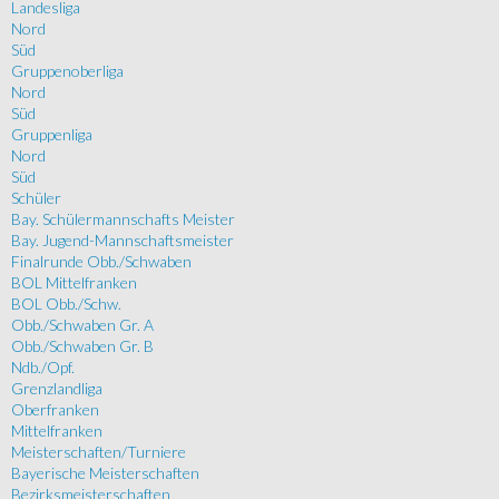
Landesliga
Nord
Süd
Gruppenoberliga
Nord
Süd
Gruppenliga
Nord
Süd
Schüler
Bay. Schülermannschafts Meister
Bay. Jugend-Mannschaftsmeister
Finalrunde Obb./Schwaben
BOL Mittelfranken
BOL Obb./Schw.
Obb./Schwaben Gr. A
Obb./Schwaben Gr. B
Ndb./Opf.
Grenzlandliga
Oberfranken
Mittelfranken
Meisterschaften/Turniere
Bayerische Meisterschaften
Bezirksmeisterschaften