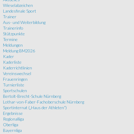
Wieselabzeichen
Landesfinale Sport
Trainer
Aus- und Weiterbildung
Trainerinfo
Stützpunkte
Termine
Meldungen
Meldung BM2026
Kader
Kaderliste
Kaderrichtlinien
Vereinswechsel
Frauenringen
Turnierliste
Sportschulen
Bertolt-Brecht-Schule Nürnberg
Lothar-von-Faber-Fachoberschule Nürnberg
Sportinternat („Haus der Athleten“)
Ergebnisse
Regionalliga
Oberliga
Bayernliga