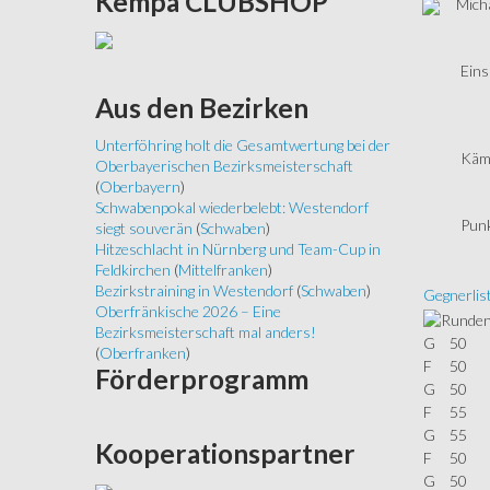
Kempa
CLUBSHOP
Micha
Eins
Aus
den Bezirken
Unterföhring holt die Gesamtwertung bei der
Käm
Oberbayerischen Bezirksmeisterschaft
(
Oberbayern
)
Schwabenpokal wiederbelebt: Westendorf
Punk
siegt souverän
(
Schwaben
)
Hitzeschlacht in Nürnberg und Team-Cup in
Feldkirchen
(
Mittelfranken
)
Bezirkstraining in Westendorf
(
Schwaben
)
Gegnerlis
Oberfränkische 2026 – Eine
Bezirksmeisterschaft mal anders!
G
50
(
Oberfranken
)
F
50
Förderprogramm
G
50
F
55
G
55
Kooperationspartner
F
50
G
50