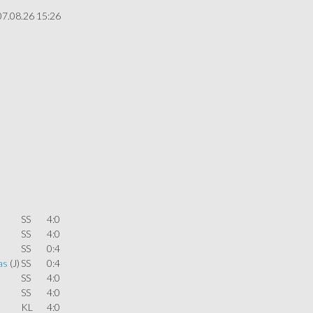
07.08.26 15:26
SS
4:0
SS
4:0
SS
0:4
as
(J)
SS
0:4
SS
4:0
SS
4:0
KL
4:0