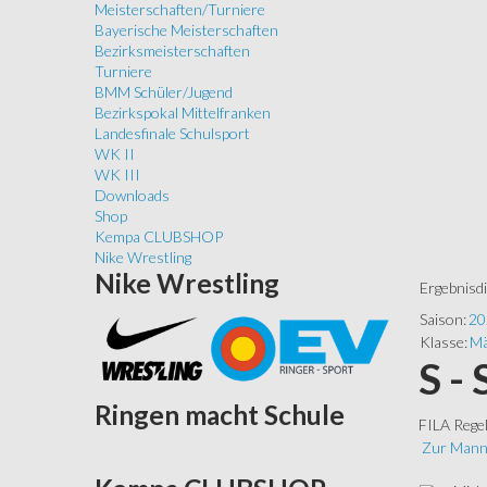
Meisterschaften/Turniere
Bayerische Meisterschaften
Bezirksmeisterschaften
Turniere
BMM Schüler/Jugend
Bezirkspokal Mittelfranken
Landesfinale Schulsport
WK II
WK III
Downloads
Shop
Kempa CLUBSHOP
Nike Wrestling
Nike
Wrestling
Ergebnisd
Saison:
20
Klasse:
Mä
S -
Ringen
macht Schule
FILA Rege
Zur Mann