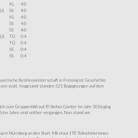
KL
4:0
(J)
SS
4:0
KL
4:0
SS
4:0
SS
4:0
(J)
TÜ
0:4
TÜ
0:4
SS
0:4
SS
0:4
erische Bezirksmeisterschaft in Freising ist Geschichte.
assen statt. Insgesamt standen 521 Begegnungen auf dem
sich zum Gruppenbild auf. © Stefan Günter Im Jahr 2016 ging
Zehn Jahre sind seither vergangen. Nun stand am
up in Nürnberg an den Start. Mit etwa 170 Teilnehmerinnen