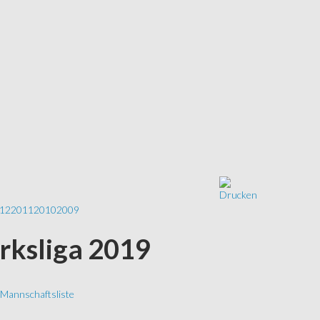
12
2011
2010
2009
irksliga 2019
Mannschaftsliste