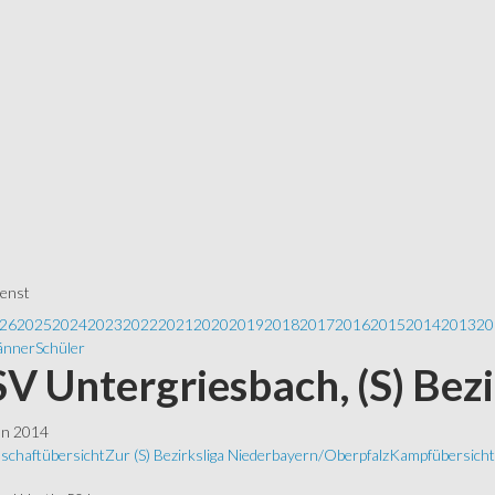
ienst
26
2025
2024
2023
2022
2021
2020
2019
2018
2017
2016
2015
2014
2013
20
nner
Schüler
 SV Untergriesbach, (S) Bez
ln 2014
schaftübersicht
Zur (S) Bezirksliga Niederbayern/Oberpfalz
Kampfübersicht