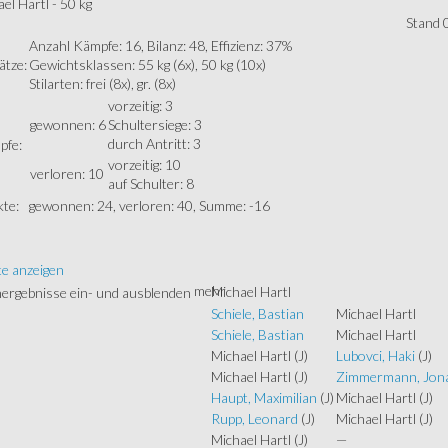
el Hartl - 50 kg
Stand 
Anzahl Kämpfe: 16, Bilanz: 48, Effizienz: 37%
ätze:
Gewichtsklassen: 55 kg (6x), 50 kg (10x)
Stilarten: frei (8x), gr. (8x)
vorzeitig: 3
gewonnen: 6
Schultersiege: 3
durch Antritt: 3
pfe:
vorzeitig: 10
verloren: 10
auf Schulter: 8
te:
gewonnen: 24, verloren: 40, Summe: -16
te anzeigen
mehr
Michael Hartl
Schiele, Bastian
Michael Hartl
Schiele, Bastian
Michael Hartl
Michael Hartl
(J)
Lubovci, Haki
(J)
Michael Hartl
(J)
Zimmermann, Jon
Haupt, Maximilian
(J)
Michael Hartl
(J)
Rupp, Leonard
(J)
Michael Hartl
(J)
Michael Hartl
(J)
—