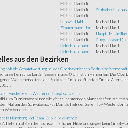
Michael Hartl
(J)
—
Michael Hartl
(J)
Schinabeck, Jonas
Michael Hartl
(J)
—
Lubovci, Haki
Michael Hartl
Zimmermann, Jonas
Michael Hartl
Michael Hartl
(J)
Haupt , Maximilian
Michael Hartl
(J)
Rupp, Leonard
(J)
Heinrich, Johann
Michael Hartl
Heinrich, Johann
Michael Hartl
lles
aus den Bezirken
ing holt die Gesamtwertung bei der Oberbayerischen Bezirksmeisterschaft
ränge herrschte bei der Siegerehrung. © Christian Hennerfein Die Oberbay
enen Wochenende fand das Spektakel für beide Stilarten für alle Alterskl
 355...
okal wiederbelebt: Westendorf siegt souverän
 Bild zum Turnierabschluss: Alle vier teilnehmenden Mannschaften stellten 
zten Mal um den Schwabenpokal. Damals hieß der Sieger TSV Westendorf. 
en Wochenende in...
cht in Nürnberg und Team-Cup in Feldkirchen
 Athleten trotzten der hochsommerlichen Hitze und gingen beim Grizzly-C