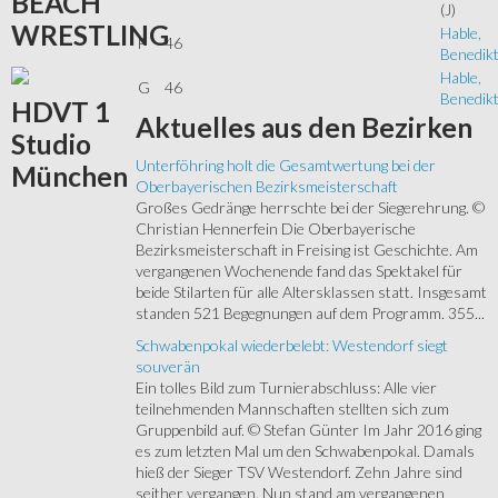
BEACH
(J)
WRESTLING
Hable,
F
46
Benedik
Hable,
G
46
Benedik
HDVT
1
Aktuelles
aus den Bezirken
Studio
Unterföhring holt die Gesamtwertung bei der
München
Oberbayerischen Bezirksmeisterschaft
Großes Gedränge herrschte bei der Siegerehrung. ©
Christian Hennerfein Die Oberbayerische
Bezirksmeisterschaft in Freising ist Geschichte. Am
vergangenen Wochenende fand das Spektakel für
beide Stilarten für alle Altersklassen statt. Insgesamt
standen 521 Begegnungen auf dem Programm. 355...
Schwabenpokal wiederbelebt: Westendorf siegt
souverän
Ein tolles Bild zum Turnierabschluss: Alle vier
teilnehmenden Mannschaften stellten sich zum
Gruppenbild auf. © Stefan Günter Im Jahr 2016 ging
es zum letzten Mal um den Schwabenpokal. Damals
hieß der Sieger TSV Westendorf. Zehn Jahre sind
seither vergangen. Nun stand am vergangenen