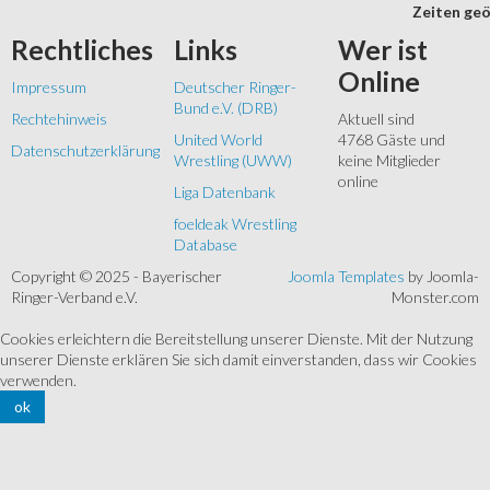
Zeiten geö
Rechtliches
Links
Wer
ist
Online
Impressum
Deutscher Ringer-
Bund e.V. (DRB)
Rechtehinweis
Aktuell sind
United World
4768 Gäste und
Datenschutzerklärung
Wrestling (UWW)
keine Mitglieder
online
Liga Datenbank
foeldeak Wrestling
Database
Copyright © 2025 - Bayerischer
Joomla Templates
by Joomla-
Ringer-Verband e.V.
Monster.com
Cookies erleichtern die Bereitstellung unserer Dienste. Mit der Nutzung
unserer Dienste erklären Sie sich damit einverstanden, dass wir Cookies
verwenden.
ok