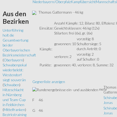
Niederbayern/Oberpfalz
Kampfübersicht
Mannschaftsl
Thomas Gattermann - 46 kg
Aus
den
Bezirken
Anzahl Kämpfe: 12, Bilanz: 80, Effizienz:
Einsätze:
Gewichtsklassen: 46 kg (12x)
Unterföhring
Stilarten: frei (6x), gr. (6x)
holt die
vorzeitig: 8
Gesamtwertung
gewonnen: 10
Schultersiege: 5
bei der
durch Antritt: 0
Kämpfe:
Oberbayerischen
vorzeitig: 2
Bezirksmeisterschaft
verloren: 2
auf Schulter: 0
(
Oberbayern
)
Punkte:
gewonnen: 40, verloren: 8, Summe: 32
Schwabenpokal
wiederbelebt:
Westendorf
siegt souverän
Gegnerliste anzeigen
(
Schwaben
)
Thomas
mehr
Hitzeschlacht
Gatter
in Nürnberg
Schinabe
und Team-Cup
F
46
Jonas
in Feldkirchen
Schinabe
(
Mittelfranken
)
G
46
Jonas
Bezirkstraining