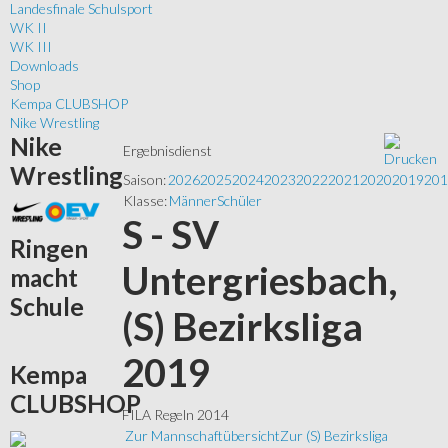
Landesfinale Schulsport
WK II
WK III
Downloads
Shop
Kempa CLUBSHOP
Nike Wrestling
Nike
Ergebnisdienst
Wrestling
Saison:
2026
2025
2024
2023
2022
2021
2020
2019
201
Klasse:
Männer
Schüler
S - SV
Ringen
Untergriesbach,
macht
Schule
(S) Bezirksliga
2019
Kempa
CLUBSHOP
FILA Regeln 2014
Zur Mannschaftübersicht
Zur (S) Bezirksliga