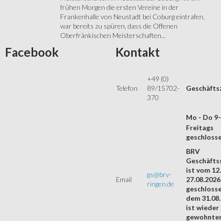
frühen Morgen die ersten Vereine in der
Frankenhalle von Neustadt bei Coburg eintrafen,
war bereits zu spüren, dass die Offenen
Oberfränkischen Meisterschaften...
Facebook
Kontakt
+49 (0)
Telefon
89/15702-
Geschäfts
370
Mo - Do 9
Freitags
geschloss
BRV
Geschäftss
ist vom 12.
gs@brv-
Email
27.08.2026
ringen.de
geschloss
dem 31.08
ist wieder
gewohnte