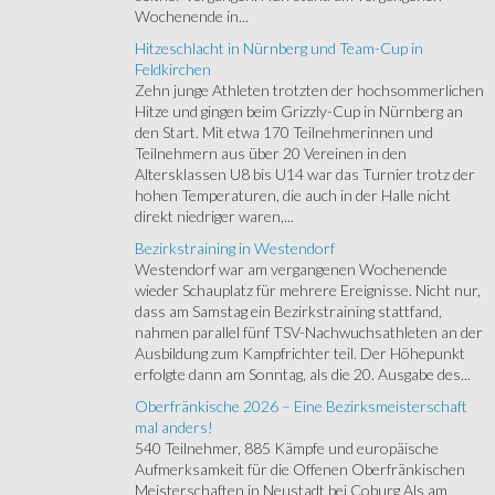
Wochenende in...
Hitzeschlacht in Nürnberg und Team-Cup in
Feldkirchen
Zehn junge Athleten trotzten der hochsommerlichen
Hitze und gingen beim Grizzly-Cup in Nürnberg an
den Start. Mit etwa 170 Teilnehmerinnen und
Teilnehmern aus über 20 Vereinen in den
Altersklassen U8 bis U14 war das Turnier trotz der
hohen Temperaturen, die auch in der Halle nicht
direkt niedriger waren,...
Bezirkstraining in Westendorf
Westendorf war am vergangenen Wochenende
wieder Schauplatz für mehrere Ereignisse. Nicht nur,
dass am Samstag ein Bezirkstraining stattfand,
nahmen parallel fünf TSV-Nachwuchsathleten an der
Ausbildung zum Kampfrichter teil. Der Höhepunkt
erfolgte dann am Sonntag, als die 20. Ausgabe des...
Oberfränkische 2026 – Eine Bezirksmeisterschaft
mal anders!
540 Teilnehmer, 885 Kämpfe und europäische
Aufmerksamkeit für die Offenen Oberfränkischen
Meisterschaften in Neustadt bei Coburg Als am