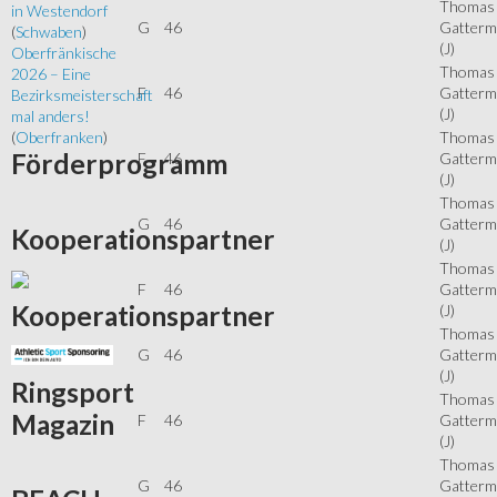
Thomas
in Westendorf
G
46
Gatter
(
Schwaben
)
(J)
Oberfränkische
Thomas
2026 – Eine
F
46
Gatter
Bezirksmeisterschaft
(J)
mal anders!
Thomas
(
Oberfranken
)
Förderprogramm
F
46
Gatter
(J)
Thomas
G
46
Gatter
Kooperationspartner
(J)
Thomas
F
46
Gatter
Kooperationspartner
(J)
Thomas
G
46
Gatter
(J)
Ringsport
Thomas
Magazin
F
46
Gatter
(J)
Thomas
G
46
Gatter