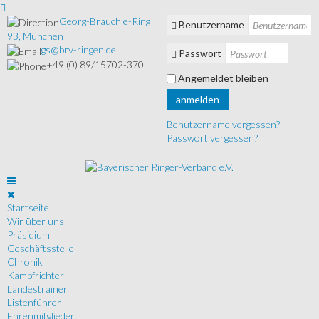
Georg-Brauchle-Ring
Benutzername
93, München
gs@brv-ringen.de
Passwort
+49 (0) 89/15702-370
Angemeldet bleiben
anmelden
Benutzername vergessen?
Passwort vergessen?
Startseite
Wir über uns
Präsidium
Geschäftsstelle
Chronik
Kampfrichter
Landestrainer
Listenführer
Ehrenmitglieder