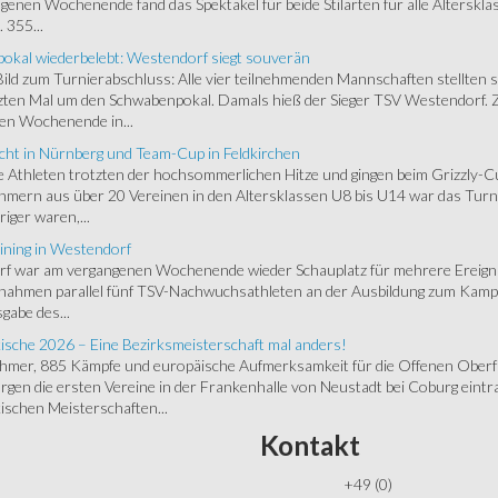
enen Wochenende fand das Spektakel für beide Stilarten für alle Alterskl
 355...
okal wiederbelebt: Westendorf siegt souverän
 Bild zum Turnierabschluss: Alle vier teilnehmenden Mannschaften stellten 
zten Mal um den Schwabenpokal. Damals hieß der Sieger TSV Westendorf. 
en Wochenende in...
cht in Nürnberg und Team-Cup in Feldkirchen
 Athleten trotzten der hochsommerlichen Hitze und gingen beim Grizzly-C
hmern aus über 20 Vereinen in den Altersklassen U8 bis U14 war das Turnie
riger waren,...
ining in Westendorf
 war am vergangenen Wochenende wieder Schauplatz für mehrere Ereigniss
 nahmen parallel fünf TSV-Nachwuchsathleten an der Ausbildung zum Kampfr
gabe des...
ische 2026 – Eine Bezirksmeisterschaft mal anders!
ehmer, 885 Kämpfe und europäische Aufmerksamkeit für die Offenen Oberfr
gen die ersten Vereine in der Frankenhalle von Neustadt bei Coburg eintra
schen Meisterschaften...
Kontakt
+49 (0)