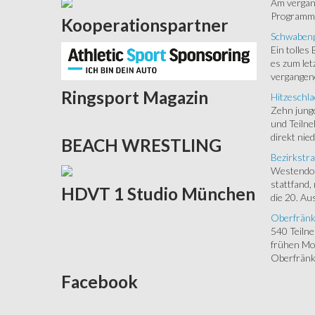
Am vergang
Programm.
Kooperationspartner
Schwabenp
Ein tolles
es zum let
vergangen
Ringsport
Magazin
Hitzeschla
Zehn junge
und Teilne
direkt nied
BEACH
WRESTLING
Bezirkstra
Westendorf
stattfand,
HDVT
1 Studio München
die 20. Aus
Oberfränk
540 Teiln
frühen Mor
Oberfränki
Facebook