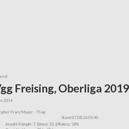
ienst
gg Freising, Oberliga 201
ln 2014
opher Franz Mayer - 75 kg
Stand 07.08.26 05:40
Anzahl Kämpfe: 7, Bilanz: 33, Effizienz: 58%