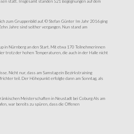
assen statt. Insgesamt standen 521 Begegnungen auf dem
sich zum Gruppenbild auf. © Stefan Günter Im Jahr 2016 ging
Zehn Jahre sind seither vergangen. Nun stand am
up in Nürnberg an den Start. Mit etwa 170 Teilnehmerinnen
r trotz der hohen Temperaturen, die auch in der Halle nicht
e. Nicht nur, dass am Samstag ein Bezirkstraining
ichter teil. Der Höhepunkt erfolgte dann am Sonntag, als
änkischen Meisterschaften in Neustadt bei Coburg Als am
fen, war bereits zu spüren, dass die Offenen