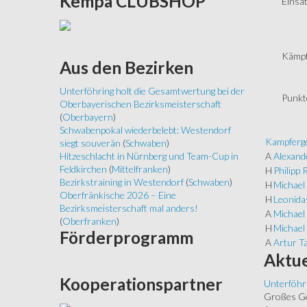
Kempa
CLUBSHOP
Einsät
Kämpf
Aus
den Bezirken
Unterföhring holt die Gesamtwertung bei der
Punkt
Oberbayerischen Bezirksmeisterschaft
(
Oberbayern
)
Schwabenpokal wiederbelebt: Westendorf
Kampferge
siegt souverän
(
Schwaben
)
A
Alexand
Hitzeschlacht in Nürnberg und Team-Cup in
Feldkirchen
(
Mittelfranken
)
H
Philipp 
Bezirkstraining in Westendorf
(
Schwaben
)
H
Michael 
Oberfränkische 2026 – Eine
H
Leonidas
Bezirksmeisterschaft mal anders!
A
Michael 
(
Oberfranken
)
H
Michael
Förderprogramm
A
Artur T
Aktue
Kooperationspartner
Unterföhr
Großes Ged