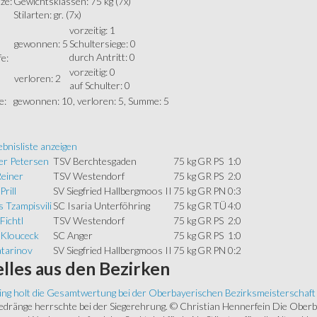
ze:
Gewichtsklassen: 75 kg (7x)
Stilarten: gr. (7x)
vorzeitig: 1
gewonnen: 5
Schultersiege: 0
durch Antritt: 0
e:
vorzeitig: 0
verloren: 2
auf Schulter: 0
e:
gewonnen: 10, verloren: 5, Summe: 5
bnisliste anzeigen
er Petersen
TSV Berchtesgaden
75 kg
GR
PS
1:0
Reiner
TSV Westendorf
75 kg
GR
PS
2:0
Prill
SV Siegfried Hallbergmoos II
75 kg
GR
PN
0:3
 Tzampisvili
SC Isaria Unterföhring
75 kg
GR
TÜ
4:0
Fichtl
TSV Westendorf
75 kg
GR
PS
2:0
 Klouceck
SC Anger
75 kg
GR
PS
1:0
atarinov
SV Siegfried Hallbergmoos II
75 kg
GR
PN
0:2
lles
aus den Bezirken
ing holt die Gesamtwertung bei der Oberbayerischen Bezirksmeisterschaft
ränge herrschte bei der Siegerehrung. © Christian Hennerfein Die Oberbay