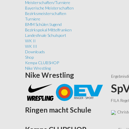
Meisterschaften/Turniere
Bayerische Meisterschaften
Bezirksmeisterschaften
Turniere
BMM Schüler/Jugend
Bezirkspokal Mittelfranken
Landesfinale Schulsport
WK II
WK III
Downloads
Shop
Kempa CLUBSHOP
Nike Wrestling
Nike
Wrestling
Ergebnisd
SpV
FILA Rege
Ringen
macht Schule
Christ