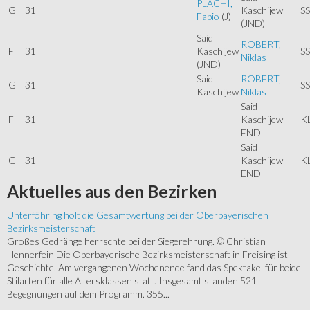
PLACHI,
G
31
Kaschijew
SS
Fabio
(J)
(JND)
Said
ROBERT,
F
31
Kaschijew
SS
Niklas
(JND)
Said
ROBERT,
G
31
SS
Kaschijew
Niklas
Said
F
31
—
Kaschijew
K
END
Said
G
31
—
Kaschijew
K
END
Aktuelles
aus den Bezirken
Unterföhring holt die Gesamtwertung bei der Oberbayerischen
Bezirksmeisterschaft
Großes Gedränge herrschte bei der Siegerehrung. © Christian
Hennerfein Die Oberbayerische Bezirksmeisterschaft in Freising ist
Geschichte. Am vergangenen Wochenende fand das Spektakel für beide
Stilarten für alle Altersklassen statt. Insgesamt standen 521
Begegnungen auf dem Programm. 355...