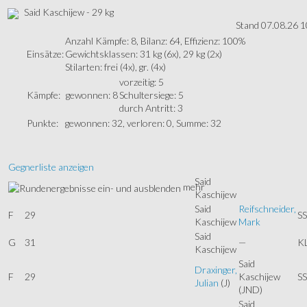
Said Kaschijew - 29 kg
Stand 07.08.26 1
Anzahl Kämpfe: 8, Bilanz: 64, Effizienz: 100%
Einsätze:
Gewichtsklassen: 31 kg (6x), 29 kg (2x)
Stilarten: frei (4x), gr. (4x)
vorzeitig: 5
Kämpfe:
gewonnen: 8
Schultersiege: 5
durch Antritt: 3
Punkte:
gewonnen: 32, verloren: 0, Summe: 32
Gegnerliste anzeigen
Said
mehr
Kaschijew
Said
Reifschneider,
F
29
SS
Kaschijew
Mark
Said
G
31
—
K
Kaschijew
Said
Draxinger,
F
29
Kaschijew
SS
Julian
(J)
(JND)
Said