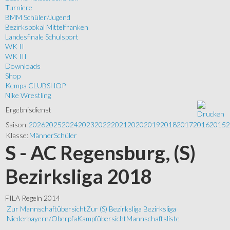
Turniere
BMM Schüler/Jugend
Bezirkspokal Mittelfranken
Landesfinale Schulsport
WK II
WK III
Downloads
Shop
Kempa CLUBSHOP
Nike Wrestling
Ergebnisdienst
Saison:
2026
2025
2024
2023
2022
2021
2020
2019
2018
2017
2016
2015
2
Klasse:
Männer
Schüler
S - AC Regensburg, (S)
Bezirksliga 2018
FILA Regeln 2014
Zur Mannschaftübersicht
Zur (S) Bezirksliga Bezirksliga
Niederbayern/Oberpfa
Kampfübersicht
Mannschaftsliste