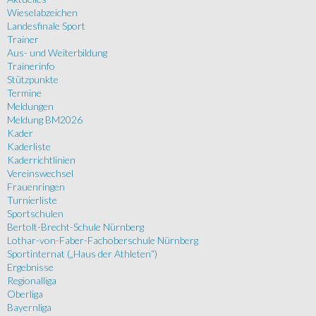
Wieselabzeichen
Landesfinale Sport
Trainer
Aus- und Weiterbildung
Trainerinfo
Stützpunkte
Termine
Meldungen
Meldung BM2026
Kader
Kaderliste
Kaderrichtlinien
Vereinswechsel
Frauenringen
Turnierliste
Sportschulen
Bertolt-Brecht-Schule Nürnberg
Lothar-von-Faber-Fachoberschule Nürnberg
Sportinternat („Haus der Athleten“)
Ergebnisse
Regionalliga
Oberliga
Bayernliga