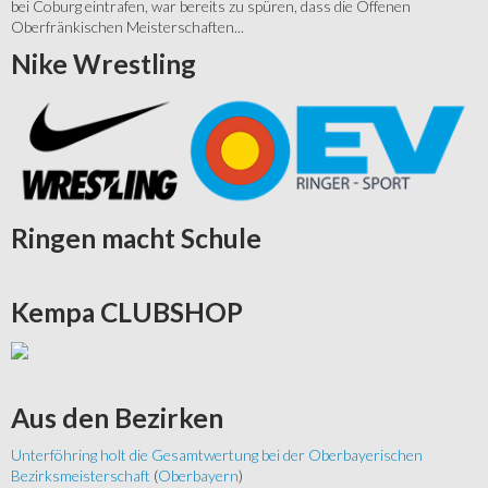
bei Coburg eintrafen, war bereits zu spüren, dass die Offenen
Oberfränkischen Meisterschaften...
Nike
Wrestling
Ringen
macht Schule
Kempa
CLUBSHOP
Aus
den Bezirken
Unterföhring holt die Gesamtwertung bei der Oberbayerischen
Bezirksmeisterschaft
(
Oberbayern
)