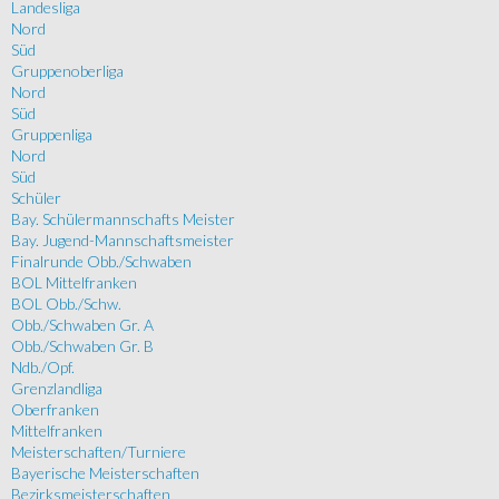
Landesliga
Nord
Süd
Gruppenoberliga
Nord
Süd
Gruppenliga
Nord
Süd
Schüler
Bay. Schülermannschafts Meister
Bay. Jugend-Mannschaftsmeister
Finalrunde Obb./Schwaben
BOL Mittelfranken
BOL Obb./Schw.
Obb./Schwaben Gr. A
Obb./Schwaben Gr. B
Ndb./Opf.
Grenzlandliga
Oberfranken
Mittelfranken
Meisterschaften/Turniere
Bayerische Meisterschaften
Bezirksmeisterschaften