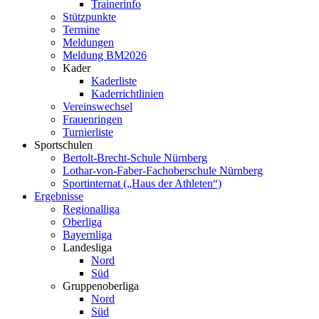
Trainerinfo
Stützpunkte
Termine
Meldungen
Meldung BM2026
Kader
Kaderliste
Kaderrichtlinien
Vereinswechsel
Frauenringen
Turnierliste
Sportschulen
Bertolt-Brecht-Schule Nürnberg
Lothar-von-Faber-Fachoberschule Nürnberg
Sportinternat („Haus der Athleten“)
Ergebnisse
Regionalliga
Oberliga
Bayernliga
Landesliga
Nord
Süd
Gruppenoberliga
Nord
Süd