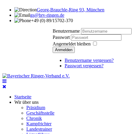
Georg-Brauchle-Ring 93, München
gs@brv-ringen.de
+49 (0) 89/15702-370
Benutzername
Passwort
Angemeldet bleiben
Anmelden
Benutzername vergessen?
Passwort vergessen?
Startseite
Wir über uns
Präsidium
Geschäftsstelle
Chronik
Kampfrichter
Landestrainer