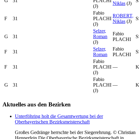
G
31
PLACHI
S
Niklas
(J)
(J)
Fabio
ROBERT,
F
31
PLACHI
S
Niklas
(J)
(J)
Selzer,
Fabio
G
31
Roman
S
PLACHI
(J)
Selzer,
Fabio
F
31
S
Roman
PLACHI
Fabio
F
31
PLACHI
—
K
(J)
Fabio
G
31
PLACHI
—
K
(J)
Aktuelles
aus den Bezirken
Unterföhring holt die Gesamtwertung bei der
Oberbayerischen Bezirksmeisterschaft
Großes Gedränge herrschte bei der Siegerehrung. © Christian
Hennerfein Die Oberbayerische Bezirksmeisterschaft in