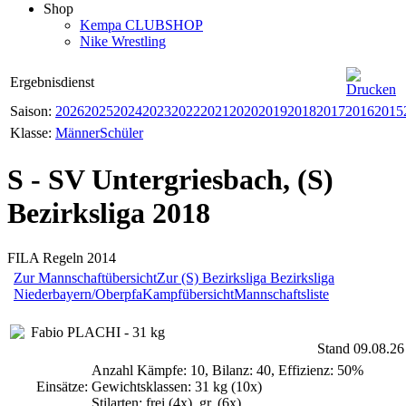
Shop
Kempa CLUBSHOP
Nike Wrestling
Ergebnisdienst
Saison:
2026
2025
2024
2023
2022
2021
2020
2019
2018
2017
2016
2015
Klasse:
Männer
Schüler
S - SV Untergriesbach, (S)
Bezirksliga 2018
FILA Regeln 2014
Zur Mannschaftübersicht
Zur (S) Bezirksliga Bezirksliga
Niederbayern/Oberpfa
Kampfübersicht
Mannschaftsliste
Fabio PLACHI - 31 kg
Stand 09.08.26
Anzahl Kämpfe: 10, Bilanz: 40, Effizienz: 50%
Einsätze:
Gewichtsklassen: 31 kg (10x)
Stilarten: frei (4x), gr. (6x)