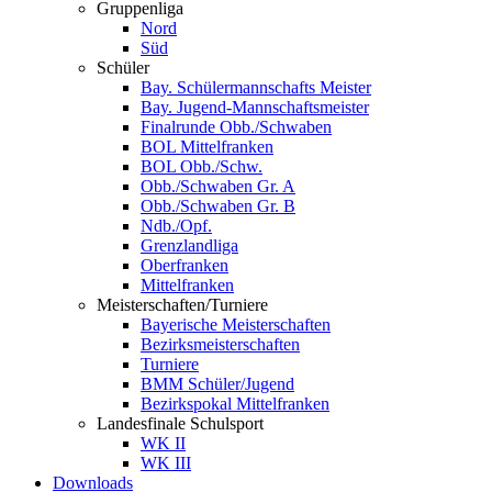
Gruppenliga
Nord
Süd
Schüler
Bay. Schülermannschafts Meister
Bay. Jugend-Mannschaftsmeister
Finalrunde Obb./Schwaben
BOL Mittelfranken
BOL Obb./Schw.
Obb./Schwaben Gr. A
Obb./Schwaben Gr. B
Ndb./Opf.
Grenzlandliga
Oberfranken
Mittelfranken
Meisterschaften/Turniere
Bayerische Meisterschaften
Bezirksmeisterschaften
Turniere
BMM Schüler/Jugend
Bezirkspokal Mittelfranken
Landesfinale Schulsport
WK II
WK III
Downloads