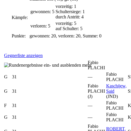
vorzeitig: 1
gewonnen: 5
Schultersiege: 1
durch Antritt: 4
Kämpfe:
vorzeitig: 5
verloren: 5
auf Schulter: 5
Punkte:
gewonnen: 20, verloren: 20, Summe: 0
Gegnerliste anzeigen
Fabio
mehr
PLACHI
Fabio
G
31
—
S
PLACHI
Fabio
Kaschijew,
G
31
PLACHI
Said
S
(J)
(JND)
Fabio
F
31
—
K
PLACHI
Fabio
G
31
—
K
PLACHI
Fabio
ROBERT,