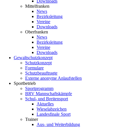
Downloads
Mittelfranken
News
Bezirksleitung
Vereine
Downloads
Oberfranken
News
Bezirksleitung
Vereine
Downloads
Gewaltschutzkonzept
Schutzkonzept
Formulare
Schutzbeauftragte
Externe anonyme Anlaufstellen
Sportbetrieb
Sportprogramm
BRV Mannschaftskämpfe
Schul- und Breitensport
Aktuelles
Wieselabzeichen
Landesfinale Sport
Trainer
Aus- und Weiterbildung