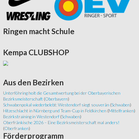
Ringen
macht Schule
Kempa
CLUBSHOP
Aus
den Bezirken
Unterföhring holt die Gesamtwertung bei der Oberbayerischen
Bezirksmeisterschaft
(
Oberbayern
)
Schwabenpokal wiederbelebt: Westendorf siegt souverän
(
Schwaben
)
Hitzeschlacht in Nürnberg und Team-Cup in Feldkirchen
(
Mittelfranken
)
Bezirkstraining in Westendorf
(
Schwaben
)
Oberfränkische 2026 – Eine Bezirksmeisterschaft mal anders!
(
Oberfranken
)
Förderprogramm