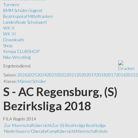
Turniere
BMM Schüler/Jugend
Bezirkspokal Mittelfranken
Landesfinale Schulsport
WK II
WK III
Downloads
Shop
Kempa CLUBSHOP
Nike Wrestling
Ergebnisdienst
Saison:
2026
2025
2024
2023
2022
2021
2020
2019
2018
2017
2016
2015
2
Klasse:
Männer
Schüler
S - AC Regensburg, (S)
Bezirksliga 2018
FILA Regeln 2014
Zur Mannschaftübersicht
Zur (S) Bezirksliga Bezirksliga
Niederbayern/Oberpfa
Kampfübersicht
Mannschaftsliste