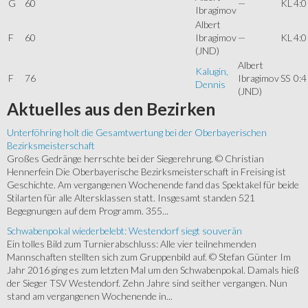
G
60
—
KL
4:0
Ibragimov
Albert
F
60
Ibragimov
—
KL
4:0
(JND)
Albert
Kalugin,
F
76
Ibragimov
SS
0:4
Dennis
(JND)
Aktuelles
aus den Bezirken
Unterföhring holt die Gesamtwertung bei der Oberbayerischen
Bezirksmeisterschaft
Großes Gedränge herrschte bei der Siegerehrung. © Christian
Hennerfein Die Oberbayerische Bezirksmeisterschaft in Freising ist
Geschichte. Am vergangenen Wochenende fand das Spektakel für beide
Stilarten für alle Altersklassen statt. Insgesamt standen 521
Begegnungen auf dem Programm. 355...
Schwabenpokal wiederbelebt: Westendorf siegt souverän
Ein tolles Bild zum Turnierabschluss: Alle vier teilnehmenden
Mannschaften stellten sich zum Gruppenbild auf. © Stefan Günter Im
Jahr 2016 ging es zum letzten Mal um den Schwabenpokal. Damals hieß
der Sieger TSV Westendorf. Zehn Jahre sind seither vergangen. Nun
stand am vergangenen Wochenende in...