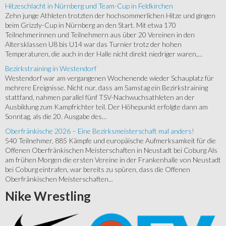
Hitzeschlacht in Nürnberg und Team-Cup in Feldkirchen
Zehn junge Athleten trotzten der hochsommerlichen Hitze und gingen
beim Grizzly-Cup in Nürnberg an den Start. Mit etwa 170
Teilnehmerinnen und Teilnehmern aus über 20 Vereinen in den
Altersklassen U8 bis U14 war das Turnier trotz der hohen
Temperaturen, die auch in der Halle nicht direkt niedriger waren,...
Bezirkstraining in Westendorf
Westendorf war am vergangenen Wochenende wieder Schauplatz für
mehrere Ereignisse. Nicht nur, dass am Samstag ein Bezirkstraining
stattfand, nahmen parallel fünf TSV-Nachwuchsathleten an der
Ausbildung zum Kampfrichter teil. Der Höhepunkt erfolgte dann am
Sonntag, als die 20. Ausgabe des...
Oberfränkische 2026 – Eine Bezirksmeisterschaft mal anders!
540 Teilnehmer, 885 Kämpfe und europäische Aufmerksamkeit für die
Offenen Oberfränkischen Meisterschaften in Neustadt bei Coburg Als
am frühen Morgen die ersten Vereine in der Frankenhalle von Neustadt
bei Coburg eintrafen, war bereits zu spüren, dass die Offenen
Oberfränkischen Meisterschaften...
Nike
Wrestling