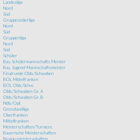
Landesliga
Nord
Süd
Gruppenoberliga
Nord
Süd
Gruppenliga
Nord
Süd
Schüler
Bay. Schülermannschafts Meister
Bay. Jugend-Mannschaftsmeister
Finalrunde Obb./Schwaben
BOL Mittelfranken
BOL Obb./Schw.
Obb./Schwaben Gr. A
Obb./Schwaben Gr. B
Ndb./Opf.
Grenzlandliga
Oberfranken
Mittelfranken
Meisterschaften/Turniere
Bayerische Meisterschaften
Bezirksmeisterschaften