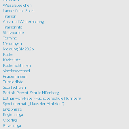
Wieselabzeichen
Landesfinale Sport
Trainer
Aus- und Weiterbildung
Trainerinfo
Stützpunkte
Termine
Meldungen
Meldung BM2026
Kader
Kaderliste
Kaderrichtlinien
Vereinswechsel
Frauenringen
Turnierliste
Sportschulen
Bertolt-Brecht-Schule Nürnberg
Lothar-von-Faber-Fachoberschule Nürnberg
Sportinternat („Haus der Athleten“)
Ergebnisse
Regionalliga
Oberliga
Bayernliga