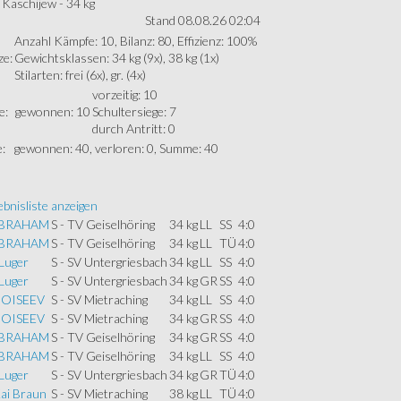
Kaschijew - 34 kg
Stand 08.08.26 02:04
Anzahl Kämpfe: 10, Bilanz: 80, Effizienz: 100%
ze:
Gewichtsklassen: 34 kg (9x), 38 kg (1x)
Stilarten: frei (6x), gr. (4x)
vorzeitig: 10
e:
gewonnen: 10
Schultersiege: 7
durch Antritt: 0
:
gewonnen: 40, verloren: 0, Summe: 40
bnisliste anzeigen
ABRAHAM
S - TV Geiselhöring
34 kg
LL
SS
4:0
ABRAHAM
S - TV Geiselhöring
34 kg
LL
TÜ
4:0
Luger
S - SV Untergriesbach
34 kg
LL
SS
4:0
Luger
S - SV Untergriesbach
34 kg
GR
SS
4:0
MOISEEV
S - SV Mietraching
34 kg
LL
SS
4:0
MOISEEV
S - SV Mietraching
34 kg
GR
SS
4:0
ABRAHAM
S - TV Geiselhöring
34 kg
GR
SS
4:0
ABRAHAM
S - TV Geiselhöring
34 kg
LL
SS
4:0
Luger
S - SV Untergriesbach
34 kg
GR
TÜ
4:0
Kai Braun
S - SV Mietraching
38 kg
LL
TÜ
4:0