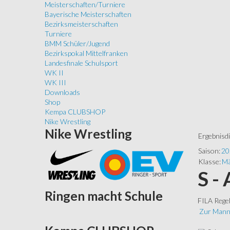
Meisterschaften/Turniere
Bayerische Meisterschaften
Bezirksmeisterschaften
Turniere
BMM Schüler/Jugend
Bezirkspokal Mittelfranken
Landesfinale Schulsport
WK II
WK III
Downloads
Shop
Kempa CLUBSHOP
Nike Wrestling
Nike
Wrestling
Ergebnisd
Saison:
20
Klasse:
Mä
S -
Ringen
macht Schule
FILA Rege
Zur Mann