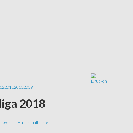
12
2011
2010
2009
liga 2018
übersicht
Mannschaftsliste