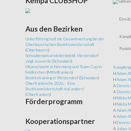
Kempa
CLUBSHOP
Salman 
Einsät
Aus
den Bezirken
Kämpf
Unterföhring holt die Gesamtwertung bei der
Oberbayerischen Bezirksmeisterschaft
Punkte
(
Oberbayern
)
Schwabenpokal wiederbelebt: Westendorf
siegt souverän
(
Schwaben
)
Hitzeschlacht in Nürnberg und Team-Cup in
Kampferge
Feldkirchen
(
Mittelfranken
)
H
Adam 
Bezirkstraining in Westendorf
(
Schwaben
)
H
Adam 
Oberfränkische 2026 – Eine
A
Dennis 
Bezirksmeisterschaft mal anders!
A
Dennis 
(
Oberfranken
)
H
Nikita 
Förderprogramm
H
Nikita 
A
Adam 
A
Adam 
Kooperationspartner
H
Dennis 
A
Julian-