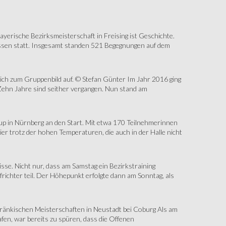
erische Bezirksmeisterschaft in Freising ist Geschichte.
assen statt. Insgesamt standen 521 Begegnungen auf dem
sich zum Gruppenbild auf. © Stefan Günter Im Jahr 2016 ging
Zehn Jahre sind seither vergangen. Nun stand am
up in Nürnberg an den Start. Mit etwa 170 Teilnehmerinnen
r trotz der hohen Temperaturen, die auch in der Halle nicht
e. Nicht nur, dass am Samstag ein Bezirkstraining
ichter teil. Der Höhepunkt erfolgte dann am Sonntag, als
änkischen Meisterschaften in Neustadt bei Coburg Als am
fen, war bereits zu spüren, dass die Offenen