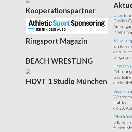
Aktue
Kooperationspartner
Unterföhr
Großes Ged
Am vergang
Programm.
Ringsport
Magazin
Schwabenp
Ein tolles
es zum let
vergangen
BEACH
WRESTLING
Hitzeschla
Zehn junge
und Teilne
HDVT
1 Studio München
direkt nied
Bezirkstra
Westendorf
stattfand,
die 20. Aus
Oberfränk
540 Teiln
frühen Mor