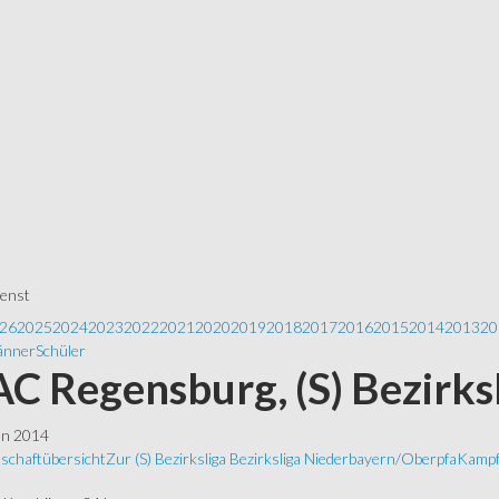
ienst
26
2025
2024
2023
2022
2021
2020
2019
2018
2017
2016
2015
2014
2013
20
nner
Schüler
 AC Regensburg, (S) Bezirks
ln 2014
schaftübersicht
Zur (S) Bezirksliga Bezirksliga Niederbayern/Oberpfa
Kampf