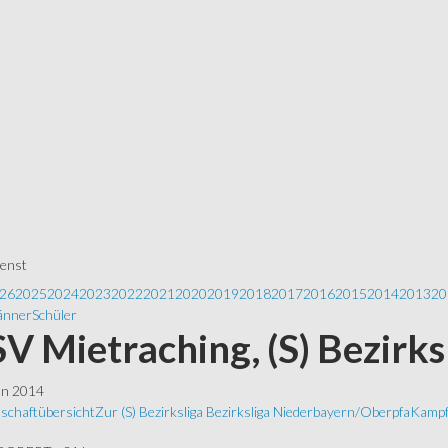
ienst
26
2025
2024
2023
2022
2021
2020
2019
2018
2017
2016
2015
2014
2013
20
nner
Schüler
 SV Mietraching, (S) Bezirk
ln 2014
schaftübersicht
Zur (S) Bezirksliga Bezirksliga Niederbayern/Oberpfa
Kampf