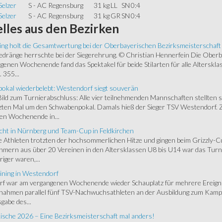
elzer
S - AC Regensburg
31 kg
LL
SN
0:4
elzer
S - AC Regensburg
31 kg
GR
SN
0:4
lles
aus den Bezirken
ing holt die Gesamtwertung bei der Oberbayerischen Bezirksmeisterschaft
ränge herrschte bei der Siegerehrung. © Christian Hennerfein Die Oberbay
enen Wochenende fand das Spektakel für beide Stilarten für alle Alterskl
 355...
okal wiederbelebt: Westendorf siegt souverän
 Bild zum Turnierabschluss: Alle vier teilnehmenden Mannschaften stellten 
zten Mal um den Schwabenpokal. Damals hieß der Sieger TSV Westendorf. 
en Wochenende in...
cht in Nürnberg und Team-Cup in Feldkirchen
 Athleten trotzten der hochsommerlichen Hitze und gingen beim Grizzly-C
hmern aus über 20 Vereinen in den Altersklassen U8 bis U14 war das Turnie
riger waren,...
ining in Westendorf
 war am vergangenen Wochenende wieder Schauplatz für mehrere Ereigniss
 nahmen parallel fünf TSV-Nachwuchsathleten an der Ausbildung zum Kampfr
gabe des...
ische 2026 – Eine Bezirksmeisterschaft mal anders!