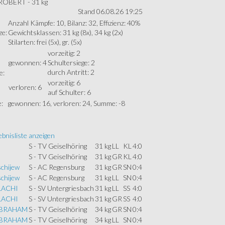
 ROBERT - 31 kg
Stand 06.08.26 19:25
Anzahl Kämpfe: 10, Bilanz: 32, Effizienz: 40%
ze:
Gewichtsklassen: 31 kg (8x), 34 kg (2x)
Stilarten: frei (5x), gr. (5x)
vorzeitig: 2
gewonnen: 4
Schultersiege: 2
durch Antritt: 2
e:
vorzeitig: 6
verloren: 6
auf Schulter: 6
:
gewonnen: 16, verloren: 24, Summe: -8
bnisliste anzeigen
S - TV Geiselhöring
31 kg
LL
KL
4:0
S - TV Geiselhöring
31 kg
GR
KL
4:0
schijew
S - AC Regensburg
31 kg
GR
SN
0:4
schijew
S - AC Regensburg
31 kg
LL
SN
0:4
PLACHI
S - SV Untergriesbach
31 kg
LL
SS
4:0
PLACHI
S - SV Untergriesbach
31 kg
GR
SS
4:0
ABRAHAM
S - TV Geiselhöring
34 kg
GR
SN
0:4
ABRAHAM
S - TV Geiselhöring
34 kg
LL
SN
0:4