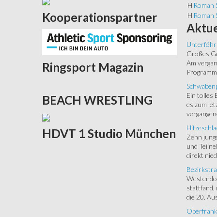
H
Roman S
Kooperationspartner
H
Roman S
Aktue
Unterföhr
Großes Ged
Am vergang
Ringsport
Magazin
Programm.
Schwabenp
Ein tolles
BEACH
WRESTLING
es zum let
vergangen
Hitzeschla
HDVT
1 Studio München
Zehn junge
und Teilne
direkt nied
Bezirkstra
Westendorf
stattfand,
die 20. Aus
Oberfränk