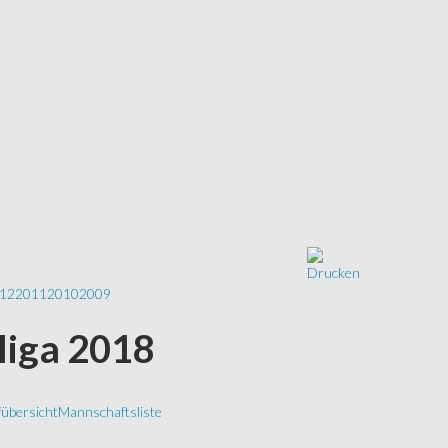
12
2011
2010
2009
sliga 2018
übersicht
Mannschaftsliste