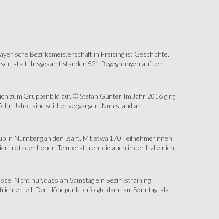
erische Bezirksmeisterschaft in Freising ist Geschichte.
assen statt. Insgesamt standen 521 Begegnungen auf dem
sich zum Gruppenbild auf. © Stefan Günter Im Jahr 2016 ging
Zehn Jahre sind seither vergangen. Nun stand am
up in Nürnberg an den Start. Mit etwa 170 Teilnehmerinnen
r trotz der hohen Temperaturen, die auch in der Halle nicht
e. Nicht nur, dass am Samstag ein Bezirkstraining
ichter teil. Der Höhepunkt erfolgte dann am Sonntag, als