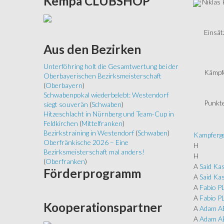
Kempa
CLUBSHOP
Niklas
Einsät
Aus
den Bezirken
Unterföhring holt die Gesamtwertung bei der
Kämpf
Oberbayerischen Bezirksmeisterschaft
(
Oberbayern
)
Schwabenpokal wiederbelebt: Westendorf
Punkte
siegt souverän
(
Schwaben
)
Hitzeschlacht in Nürnberg und Team-Cup in
Feldkirchen
(
Mittelfranken
)
Bezirkstraining in Westendorf
(
Schwaben
)
Kampferge
Oberfränkische 2026 – Eine
H
Bezirksmeisterschaft mal anders!
H
(
Oberfranken
)
A
Said Ka
Förderprogramm
A
Said Ka
A
Fabio 
A
Fabio 
Kooperationspartner
A
Adam 
A
Adam 