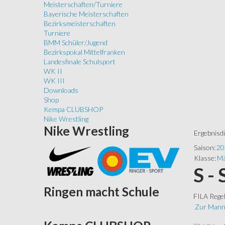
Meisterschaften/Turniere
Bayerische Meisterschaften
Bezirksmeisterschaften
Turniere
BMM Schüler/Jugend
Bezirkspokal Mittelfranken
Landesfinale Schulsport
WK II
WK III
Downloads
Shop
Kempa CLUBSHOP
Nike Wrestling
Nike
Wrestling
Ergebnisd
Saison:
20
Klasse:
Mä
S -
Ringen
macht Schule
FILA Rege
Zur Mann