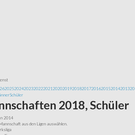
ienst
26
2025
2024
2023
2022
2021
2020
2019
2018
2017
2016
2015
2014
2013
20
nner
Schüler
nschaften 2018, Schüler
ln 2014
 Mannschaft aus den Ligen auswählen.
rksliga