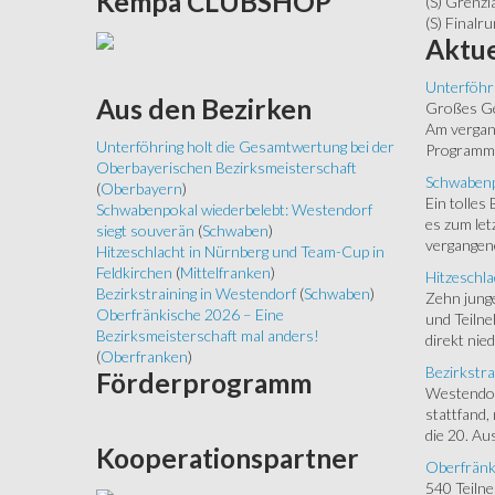
Kempa
CLUBSHOP
(S) Grenzl
(S) Finalr
Aktue
Unterföhr
Aus
den Bezirken
Großes Ged
Am vergang
Unterföhring holt die Gesamtwertung bei der
Programm.
Oberbayerischen Bezirksmeisterschaft
Schwabenp
(
Oberbayern
)
Ein tolles
Schwabenpokal wiederbelebt: Westendorf
es zum let
siegt souverän
(
Schwaben
)
vergangen
Hitzeschlacht in Nürnberg und Team-Cup in
Feldkirchen
(
Mittelfranken
)
Hitzeschla
Bezirkstraining in Westendorf
(
Schwaben
)
Zehn junge
Oberfränkische 2026 – Eine
und Teilne
Bezirksmeisterschaft mal anders!
direkt nied
(
Oberfranken
)
Bezirkstra
Förderprogramm
Westendorf
stattfand,
die 20. Aus
Kooperationspartner
Oberfränk
540 Teiln