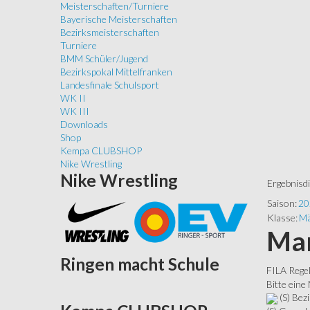
Meisterschaften/Turniere
Bayerische Meisterschaften
Bezirksmeisterschaften
Turniere
BMM Schüler/Jugend
Bezirkspokal Mittelfranken
Landesfinale Schulsport
WK II
WK III
Downloads
Shop
Kempa CLUBSHOP
Nike Wrestling
Nike
Wrestling
Ergebnisd
Saison:
20
Klasse:
Mä
Man
Ringen
macht Schule
FILA Rege
Bitte eine
(S) Bezi