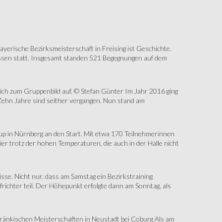
erische Bezirksmeisterschaft in Freising ist Geschichte.
assen statt. Insgesamt standen 521 Begegnungen auf dem
sich zum Gruppenbild auf. © Stefan Günter Im Jahr 2016 ging
Zehn Jahre sind seither vergangen. Nun stand am
up in Nürnberg an den Start. Mit etwa 170 Teilnehmerinnen
r trotz der hohen Temperaturen, die auch in der Halle nicht
e. Nicht nur, dass am Samstag ein Bezirkstraining
ichter teil. Der Höhepunkt erfolgte dann am Sonntag, als
änkischen Meisterschaften in Neustadt bei Coburg Als am