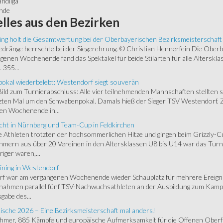
andliga
unde
lles
aus den Bezirken
ing holt die Gesamtwertung bei der Oberbayerischen Bezirksmeisterschaft
ränge herrschte bei der Siegerehrung. © Christian Hennerfein Die Oberbay
enen Wochenende fand das Spektakel für beide Stilarten für alle Alterskl
 355...
okal wiederbelebt: Westendorf siegt souverän
 Bild zum Turnierabschluss: Alle vier teilnehmenden Mannschaften stellten 
zten Mal um den Schwabenpokal. Damals hieß der Sieger TSV Westendorf. 
en Wochenende in...
cht in Nürnberg und Team-Cup in Feldkirchen
 Athleten trotzten der hochsommerlichen Hitze und gingen beim Grizzly-C
hmern aus über 20 Vereinen in den Altersklassen U8 bis U14 war das Turnie
riger waren,...
ining in Westendorf
 war am vergangenen Wochenende wieder Schauplatz für mehrere Ereigniss
 nahmen parallel fünf TSV-Nachwuchsathleten an der Ausbildung zum Kampfr
gabe des...
ische 2026 – Eine Bezirksmeisterschaft mal anders!
ehmer, 885 Kämpfe und europäische Aufmerksamkeit für die Offenen Oberfr