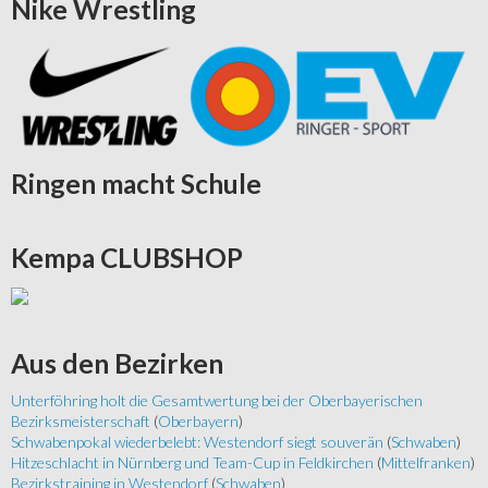
Nike
Wrestling
Ringen
macht Schule
Kempa
CLUBSHOP
Aus
den Bezirken
Unterföhring holt die Gesamtwertung bei der Oberbayerischen
Bezirksmeisterschaft
(
Oberbayern
)
Schwabenpokal wiederbelebt: Westendorf siegt souverän
(
Schwaben
)
Hitzeschlacht in Nürnberg und Team-Cup in Feldkirchen
(
Mittelfranken
)
Bezirkstraining in Westendorf
(
Schwaben
)