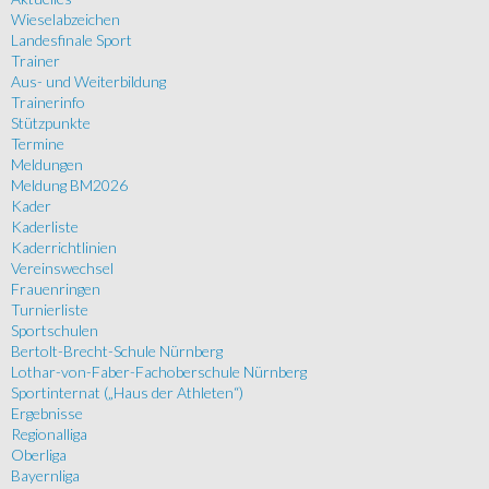
Wieselabzeichen
Landesfinale Sport
Trainer
Aus- und Weiterbildung
Trainerinfo
Stützpunkte
Termine
Meldungen
Meldung BM2026
Kader
Kaderliste
Kaderrichtlinien
Vereinswechsel
Frauenringen
Turnierliste
Sportschulen
Bertolt-Brecht-Schule Nürnberg
Lothar-von-Faber-Fachoberschule Nürnberg
Sportinternat („Haus der Athleten“)
Ergebnisse
Regionalliga
Oberliga
Bayernliga