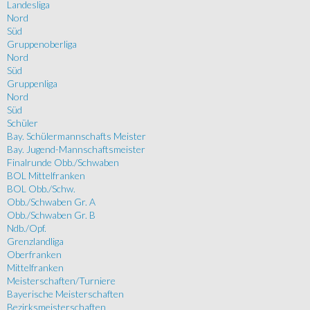
Landesliga
Nord
Süd
Gruppenoberliga
Nord
Süd
Gruppenliga
Nord
Süd
Schüler
Bay. Schülermannschafts Meister
Bay. Jugend-Mannschaftsmeister
Finalrunde Obb./Schwaben
BOL Mittelfranken
BOL Obb./Schw.
Obb./Schwaben Gr. A
Obb./Schwaben Gr. B
Ndb./Opf.
Grenzlandliga
Oberfranken
Mittelfranken
Meisterschaften/Turniere
Bayerische Meisterschaften
Bezirksmeisterschaften