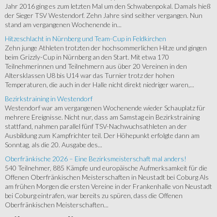
Jahr 2016 ging es zum letzten Mal um den Schwabenpokal. Damals hieß
der Sieger TSV Westendorf. Zehn Jahre sind seither vergangen. Nun
stand am vergangenen Wochenende in...
Hitzeschlacht in Nürnberg und Team-Cup in Feldkirchen
Zehn junge Athleten trotzten der hochsommerlichen Hitze und gingen
beim Grizzly-Cup in Nürnberg an den Start. Mit etwa 170
Teilnehmerinnen und Teilnehmern aus über 20 Vereinen in den
Altersklassen U8 bis U14 war das Turnier trotz der hohen
Temperaturen, die auch in der Halle nicht direkt niedriger waren,...
Bezirkstraining in Westendorf
Westendorf war am vergangenen Wochenende wieder Schauplatz für
mehrere Ereignisse. Nicht nur, dass am Samstag ein Bezirkstraining
stattfand, nahmen parallel fünf TSV-Nachwuchsathleten an der
Ausbildung zum Kampfrichter teil. Der Höhepunkt erfolgte dann am
Sonntag, als die 20. Ausgabe des...
Oberfränkische 2026 – Eine Bezirksmeisterschaft mal anders!
540 Teilnehmer, 885 Kämpfe und europäische Aufmerksamkeit für die
Offenen Oberfränkischen Meisterschaften in Neustadt bei Coburg Als
am frühen Morgen die ersten Vereine in der Frankenhalle von Neustadt
bei Coburg eintrafen, war bereits zu spüren, dass die Offenen
Oberfränkischen Meisterschaften...