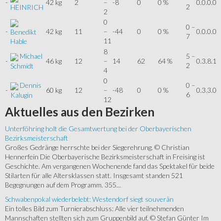
-
42 kg
2
–
-8
0
0 %
0.0.0.0
2
HEINRICH
2
0
0 –
-
42 kg
11
–
-44
0
0 %
0.0.0.0
Benedikt
7
11
Hable
8
Michael
5 –
-
46 kg
12
–
14
62
64 %
0.3.8.1
2
Schmidt
4
0
Dennis
0 –
-
60 kg
12
–
-48
0
0 %
0.3.3.0
6
Kalugin
12
Aktuelles
aus den Bezirken
Unterföhring holt die Gesamtwertung bei der Oberbayerischen
Bezirksmeisterschaft
Großes Gedränge herrschte bei der Siegerehrung. © Christian
Hennerfein Die Oberbayerische Bezirksmeisterschaft in Freising ist
Geschichte. Am vergangenen Wochenende fand das Spektakel für beide
Stilarten für alle Altersklassen statt. Insgesamt standen 521
Begegnungen auf dem Programm. 355...
Schwabenpokal wiederbelebt: Westendorf siegt souverän
Ein tolles Bild zum Turnierabschluss: Alle vier teilnehmenden
Mannschaften stellten sich zum Gruppenbild auf. © Stefan Günter Im