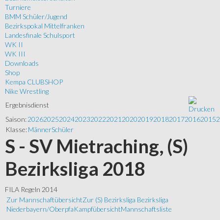
Turniere
BMM Schüler/Jugend
Bezirkspokal Mittelfranken
Landesfinale Schulsport
WK II
WK III
Downloads
Shop
Kempa CLUBSHOP
Nike Wrestling
Ergebnisdienst
Saison:
2026
2025
2024
2023
2022
2021
2020
2019
2018
2017
2016
2015
2
Klasse:
Männer
Schüler
S - SV Mietraching, (S)
Bezirksliga 2018
FILA Regeln 2014
Zur Mannschaftübersicht
Zur (S) Bezirksliga Bezirksliga
Niederbayern/Oberpfa
Kampfübersicht
Mannschaftsliste