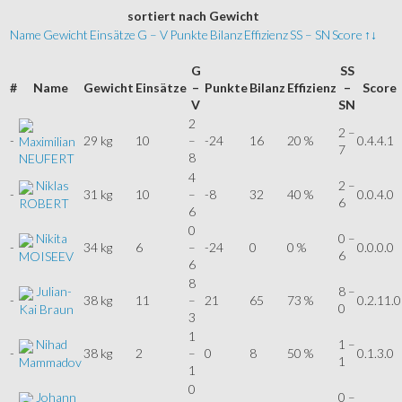
sortiert
nach Gewicht
Name
Gewicht
Einsätze
G – V
Punkte
Bilanz
Effizienz
SS – SN
Score
↑↓
G
SS
#
Name
Gewicht
Einsätze
–
Punkte
Bilanz
Effizienz
–
Score
V
SN
2
2 –
-
29 kg
10
–
-24
16
20 %
0.4.4.1
Maximilian
7
8
NEUFERT
4
Niklas
2 –
-
31 kg
10
–
-8
32
40 %
0.0.4.0
6
ROBERT
6
0
Nikita
0 –
-
34 kg
6
–
-24
0
0 %
0.0.0.0
6
MOISEEV
6
8
Julian-
8 –
-
38 kg
11
–
21
65
73 %
0.2.11.0
0
Kai Braun
3
1
Nihad
1 –
-
38 kg
2
–
0
8
50 %
0.1.3.0
1
Mammadov
1
0
Johann
0 –