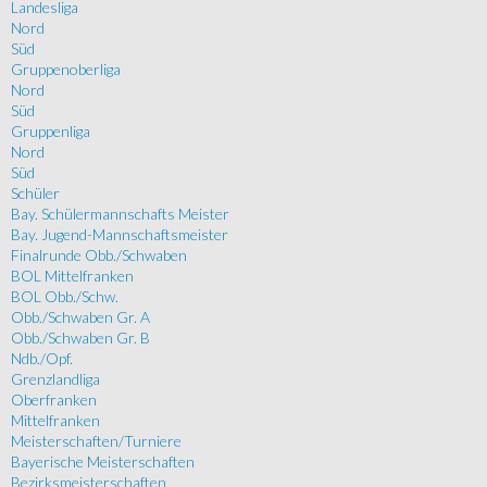
Landesliga
Nord
Süd
Gruppenoberliga
Nord
Süd
Gruppenliga
Nord
Süd
Schüler
Bay. Schülermannschafts Meister
Bay. Jugend-Mannschaftsmeister
Finalrunde Obb./Schwaben
BOL Mittelfranken
BOL Obb./Schw.
Obb./Schwaben Gr. A
Obb./Schwaben Gr. B
Ndb./Opf.
Grenzlandliga
Oberfranken
Mittelfranken
Meisterschaften/Turniere
Bayerische Meisterschaften
Bezirksmeisterschaften