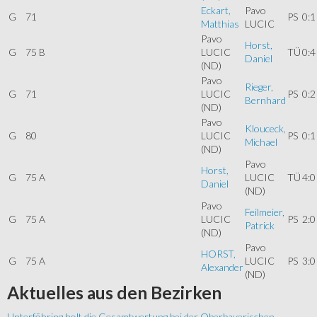
Eckart,
Pavo
G
71
PS
0:1
Matthias
LUCIC
Pavo
Horst,
G
75 B
LUCIC
TÜ
0:4
Daniel
(ND)
Pavo
Rieger,
G
71
LUCIC
PS
0:2
Bernhard
(ND)
Pavo
Klouceck,
G
80
LUCIC
PS
0:1
Michael
(ND)
Pavo
Horst,
G
75 A
LUCIC
TÜ
4:0
Daniel
(ND)
Pavo
Feilmeier,
G
75 A
LUCIC
PS
2:0
Patrick
(ND)
Pavo
HORST,
G
75 A
LUCIC
PS
3:0
Alexander
(ND)
Aktuelles
aus den Bezirken
Unterföhring holt die Gesamtwertung bei der Oberbayerischen