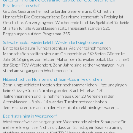
Bezirksmeisterschaft
Großes Gedränge herrschte bei der Siegerehrung. © Christian
Hennerfein Die Oberbayerische Bezirksmeisterschaft in Freising ist
Geschichte. Am vergangenen Wochenende fand das Spektakel für beide
Stilarten für alle Altersklassen statt. Insgesamt standen 521
Begegnungen auf dem Programm. 355...
Schwabenpokal wiederbelebt: Westendorf siegt souverän
Ein tolles Bild zum Turnierabschluss: Alle vier teilnehmenden
Mannschaften stellten sich zum Gruppenbild auf. © Stefan Günter Im
Jahr 2016 ging es zum letzten Mal um den Schwabenpokal. Damals hieß
der Sieger TSV Westendorf. Zehn Jahre sind seither vergangen. Nun
stand am vergangenen Wochenende in...
Hitzeschlacht in Nürnberg und Team-Cup in Feldkirchen
Zehn junge Athleten trotzten der hochsommerlichen Hitze und gingen
beim Grizzly-Cup in Nürnberg an den Start. Mit etwa 170
Teilnehmerinnen und Teilnehmern aus über 20 Vereinen in den
Altersklassen U8 bis U14 war das Turnier trotz der hohen
Temperaturen, die auch in der Halle nicht direkt niedriger waren,...
Bezirkstraining in Westendorf
Westendorf war am vergangenen Wochenende wieder Schauplatz für
mehrere Ereignisse. Nicht nur, dass am Samstag ein Bezirkstraining
stattfand, nahmen parallel fünf TSV-Nachwuchsathleten an der