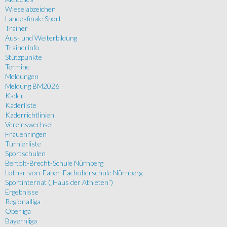
Wieselabzeichen
Landesfinale Sport
Trainer
Aus- und Weiterbildung
Trainerinfo
Stützpunkte
Termine
Meldungen
Meldung BM2026
Kader
Kaderliste
Kaderrichtlinien
Vereinswechsel
Frauenringen
Turnierliste
Sportschulen
Bertolt-Brecht-Schule Nürnberg
Lothar-von-Faber-Fachoberschule Nürnberg
Sportinternat („Haus der Athleten“)
Ergebnisse
Regionalliga
Oberliga
Bayernliga