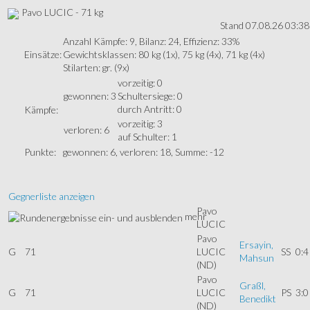
Pavo LUCIC - 71 kg
Stand 07.08.26 03:38
Anzahl Kämpfe: 9, Bilanz: 24, Effizienz: 33%
Einsätze:
Gewichtsklassen: 80 kg (1x), 75 kg (4x), 71 kg (4x)
Stilarten: gr. (9x)
vorzeitig: 0
gewonnen: 3
Schultersiege: 0
durch Antritt: 0
Kämpfe:
vorzeitig: 3
verloren: 6
auf Schulter: 1
Punkte:
gewonnen: 6, verloren: 18, Summe: -12
Gegnerliste anzeigen
Pavo
mehr
LUCIC
Pavo
Ersayin,
G
71
LUCIC
SS
0:4
Mahsun
(ND)
Pavo
Graßl,
G
71
LUCIC
PS
3:0
Benedikt
(ND)