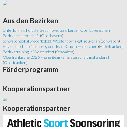
Aus
den Bezirken
Unterföhring holt die Gesamtwertung bei der Oberbayerischen
Bezirksmeisterschaft
(
Oberbayern
)
Schwabenpokal wiederbelebt: Westendorf siegt souverän
(
Schwaben
)
Hitzeschlacht in Nürnberg und Team-Cup in Feldkirchen
(
Mittelfranken
)
Bezirkstraining in Westendorf
(
Schwaben
)
Oberfränkische 2026 – Eine Bezirksmeisterschaft mal anders!
(
Oberfranken
)
Förderprogramm
Kooperationspartner
Kooperationspartner