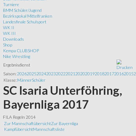
Turniere
BMM Schüler/Jugend
Bezirkspokal Mittelfranken
Landesfinale Schulsport
WK II
WK III
Downloads
Shop
Kempa CLUBSHOP
Nike Wrestling
Ergebnisdienst
Saison:
2026
2025
2024
2023
2022
2021
2020
2019
2018
2017
2016
2015
2
Klasse:
Männer
Schüler
SC Isaria Unterföhring,
Bayernliga 2017
FILA Regeln 2014
Zur Mannschaftübersicht
Zur Bayernliga
Kampfübersicht
Mannschaftsliste