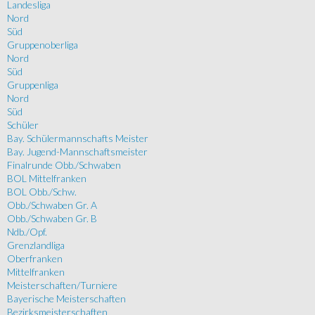
Landesliga
Nord
Süd
Gruppenoberliga
Nord
Süd
Gruppenliga
Nord
Süd
Schüler
Bay. Schülermannschafts Meister
Bay. Jugend-Mannschaftsmeister
Finalrunde Obb./Schwaben
BOL Mittelfranken
BOL Obb./Schw.
Obb./Schwaben Gr. A
Obb./Schwaben Gr. B
Ndb./Opf.
Grenzlandliga
Oberfranken
Mittelfranken
Meisterschaften/Turniere
Bayerische Meisterschaften
Bezirksmeisterschaften