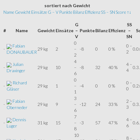
sortiert
nach Gewicht
Name
Gewicht
Einsätze
G – V
Punkte
Bilanz
Effizienz
SS – SN
Score
↑↓
G
SS
#
Name
Gewicht
Einsätze
–
Punkte
Bilanz
Effizienz
–
S
V
SN
0
Fabian
0 –
-
29 kg
2
–
-8
0
0 %
0.0
2
DONAUBAUER
2
4
Julian
4 –
-
29 kg
10
–
-8
32
40 %
0.3
4
Draxinger
6
0
Richard
0 –
-
29 kg
1
–
-4
0
0 %
0.2
0
Gläser
1
3
Fabian
2 –
-
29 kg
9
–
-12
24
33 %
0.3
3
Oberneder
6
7
Dennis
4 –
-
31 kg
15
–
-3
57
47 %
0.6
6
Luger
8
10
8 –