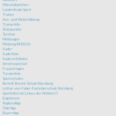
Wieselabzeichen
Landesfinale Sport
Trainer
Aus- und Weiterbildung
Trainerinfo
Stützpunkte
Termine
Meldungen
Meldung BM2026
Kader
Kaderliste
Kaderrichtlinien
Vereinswechsel
Frauenringen
Turnierliste
Sportschulen
Bertolt-Brecht-Schule Nürnberg
Lothar-von-Faber-Fachoberschule Nürnberg
Sportinternat („Haus der Athleten“)
Ergebnisse
Regionalliga
Oberliga
Bayernliga