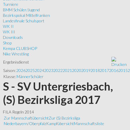
Turniere
BMM Schüler/Jugend
Bezirkspokal Mittelfranken
Landesfinale Schulsport
WK II
WK III
Downloads
Shop
Kempa CLUBSHOP
Nike Wrestling
Ergebnisdienst
Saison:
2026
2025
2024
2023
2022
2021
2020
2019
2018
2017
2016
2015
2
Klasse:
Männer
Schüler
S - SV Untergriesbach,
(S) Bezirksliga 2017
FILA Regeln 2014
Zur Mannschaftübersicht
Zur (S) Bezirksliga
Niederbayern/Oberpfalz
Kampfübersicht
Mannschaftsliste