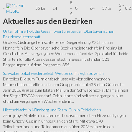
8
Marvin
3 –
-
55 kg
14
–
8
64
57 %
0.2
5
MUSIC
6
Aktuelles
aus den Bezirken
Unterföhring holt die Gesamtwertung bei der Oberbayerischen
Bezirksmeisterschaft
Großes Gedränge herrschte bei der Siegerehrung. © Christian
Hennerfein Die Oberbayerische Bezirksmeisterschaft in Freising ist
Geschichte. Am vergangenen Wochenende fand das Spektakel für beide
Stilarten für alle Altersklassen statt. Insgesamt standen 521
Begegnungen auf dem Programm. 355...
Schwabenpokal wiederbelebt: Westendorf siegt souverän
Ein tolles Bild zum Turnierabschluss: Alle vier teilnehmenden
Mannschaften stellten sich zum Gruppenbild auf. © Stefan Günter Im
Jahr 2016 ging es zum letzten Mal um den Schwabenpokal. Damals hieß
der Sieger TSV Westendorf. Zehn Jahre sind seither vergangen. Nun
stand am vergangenen Wochenende in...
Hitzeschlacht in Nürnberg und Team-Cup in Feldkirchen
Zehn junge Athleten trotzten der hochsommerlichen Hitze und gingen
beim Grizzly-Cup in Nürnberg an den Start. Mit etwa 170
Teilnehmerinnen und Teilnehmern aus über 20 Vereinen in den