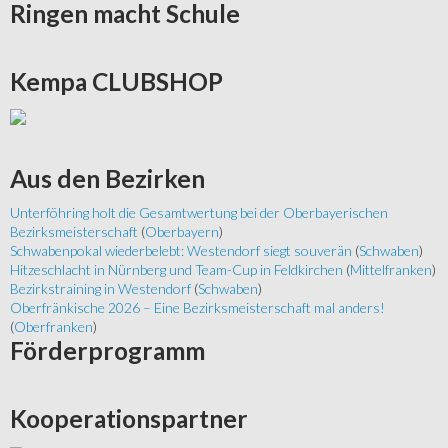
Ringen
macht Schule
Kempa
CLUBSHOP
Aus
den Bezirken
Unterföhring holt die Gesamtwertung bei der Oberbayerischen
Bezirksmeisterschaft
(
Oberbayern
)
Schwabenpokal wiederbelebt: Westendorf siegt souverän
(
Schwaben
)
Hitzeschlacht in Nürnberg und Team-Cup in Feldkirchen
(
Mittelfranken
)
Bezirkstraining in Westendorf
(
Schwaben
)
Oberfränkische 2026 – Eine Bezirksmeisterschaft mal anders!
(
Oberfranken
)
Förderprogramm
Kooperationspartner