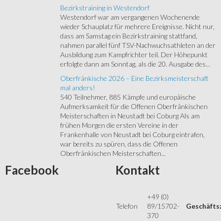
Bezirkstraining in Westendorf
Westendorf war am vergangenen Wochenende
wieder Schauplatz für mehrere Ereignisse. Nicht nur,
dass am Samstag ein Bezirkstraining stattfand,
nahmen parallel fünf TSV-Nachwuchsathleten an der
Ausbildung zum Kampfrichter teil. Der Höhepunkt
erfolgte dann am Sonntag, als die 20. Ausgabe des...
Oberfränkische 2026 – Eine Bezirksmeisterschaft
mal anders!
540 Teilnehmer, 885 Kämpfe und europäische
Aufmerksamkeit für die Offenen Oberfränkischen
Meisterschaften in Neustadt bei Coburg Als am
frühen Morgen die ersten Vereine in der
Frankenhalle von Neustadt bei Coburg eintrafen,
war bereits zu spüren, dass die Offenen
Oberfränkischen Meisterschaften...
Facebook
Kontakt
+49 (0)
Telefon
89/15702-
Geschäfts
370