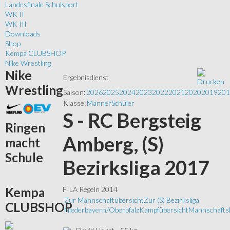
Landesfinale Schulsport
WK II
WK III
Downloads
Shop
Kempa CLUBSHOP
Nike Wrestling
Nike
Ergebnisdienst
Wrestling
Saison:
2026
2025
2024
2023
2022
2021
2020
2019
201
Klasse:
Männer
Schüler
S - RC Bergsteig
Ringen
Amberg, (S)
macht
Schule
Bezirksliga 2017
Kempa
FILA Regeln 2014
Zur Mannschaftübersicht
Zur (S) Bezirksliga
CLUBSHOP
Niederbayern/Oberpfalz
Kampfübersicht
Mannschaftsl