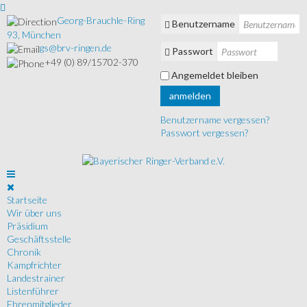
Georg-Brauchle-Ring
Benutzername
93, München
gs@brv-ringen.de
Passwort
+49 (0) 89/15702-370
Angemeldet bleiben
anmelden
Benutzername vergessen?
Passwort vergessen?
Startseite
Wir über uns
Präsidium
Geschäftsstelle
Chronik
Kampfrichter
Landestrainer
Listenführer
Ehrenmitglieder