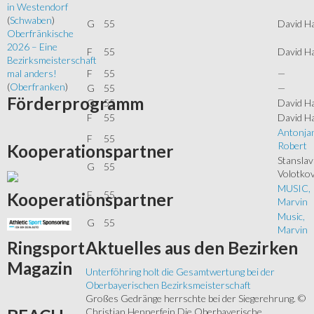
in Westendorf
(
Schwaben
)
G
55
David H
Oberfränkische
2026 – Eine
F
55
David H
Bezirksmeisterschaft
F
55
—
mal anders!
(
Oberfranken
)
G
55
—
Förderprogramm
G
55
David H
F
55
David H
Antonja
F
55
Robert
Kooperationspartner
Stanslav
G
55
Volotkov
MUSIC,
F
55
Kooperationspartner
Marvin
Music,
G
55
Marvin
Aktuelles
aus den Bezirken
Ringsport
Magazin
Unterföhring holt die Gesamtwertung bei der
Oberbayerischen Bezirksmeisterschaft
Großes Gedränge herrschte bei der Siegerehrung. ©
Christian Hennerfein Die Oberbayerische