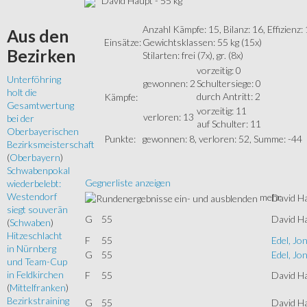
David Haupt - 55 kg
Anzahl Kämpfe: 15, Bilanz: 16, Effizienz:
Aus
den
Einsätze:
Gewichtsklassen: 55 kg (15x)
Bezirken
Stilarten: frei (7x), gr. (8x)
vorzeitig: 0
Unterföhring
gewonnen: 2
Schultersiege: 0
holt die
durch Antritt: 2
Kämpfe:
Gesamtwertung
vorzeitig: 11
verloren: 13
bei der
auf Schulter: 11
Oberbayerischen
Punkte:
gewonnen: 8, verloren: 52, Summe: -44
Bezirksmeisterschaft
(
Oberbayern
)
Schwabenpokal
Gegnerliste anzeigen
wiederbelebt:
Westendorf
mehr
David H
siegt souverän
G
55
David H
(
Schwaben
)
Hitzeschlacht
F
55
Edel, Jo
in Nürnberg
G
55
Edel, Jo
und Team-Cup
in Feldkirchen
F
55
David H
(
Mittelfranken
)
Bezirkstraining
G
55
David H