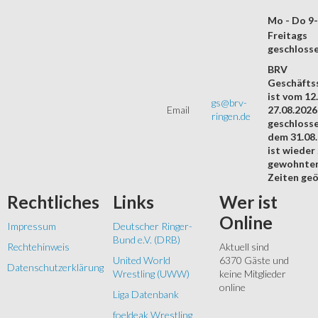
Mo - Do 9
Freitags
geschloss
BRV
Geschäftss
ist vom 12.
gs@brv-
Email
27.08.2026
ringen.de
geschloss
dem 31.08
ist wieder
gewohnte
Zeiten geö
Rechtliches
Links
Wer
ist
Online
Impressum
Deutscher Ringer-
Bund e.V. (DRB)
Rechtehinweis
Aktuell sind
United World
6370 Gäste und
Datenschutzerklärung
Wrestling (UWW)
keine Mitglieder
online
Liga Datenbank
foeldeak Wrestling