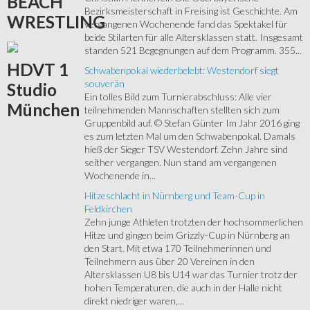
BEACH
Bezirksmeisterschaft in Freising ist Geschichte. Am
WRESTLING
vergangenen Wochenende fand das Spektakel für
beide Stilarten für alle Altersklassen statt. Insgesamt
standen 521 Begegnungen auf dem Programm. 355...
HDVT
1
Schwabenpokal wiederbelebt: Westendorf siegt
souverän
Studio
Ein tolles Bild zum Turnierabschluss: Alle vier
München
teilnehmenden Mannschaften stellten sich zum
Gruppenbild auf. © Stefan Günter Im Jahr 2016 ging
es zum letzten Mal um den Schwabenpokal. Damals
hieß der Sieger TSV Westendorf. Zehn Jahre sind
seither vergangen. Nun stand am vergangenen
Wochenende in...
Hitzeschlacht in Nürnberg und Team-Cup in
Feldkirchen
Zehn junge Athleten trotzten der hochsommerlichen
Hitze und gingen beim Grizzly-Cup in Nürnberg an
den Start. Mit etwa 170 Teilnehmerinnen und
Teilnehmern aus über 20 Vereinen in den
Altersklassen U8 bis U14 war das Turnier trotz der
hohen Temperaturen, die auch in der Halle nicht
direkt niedriger waren,...