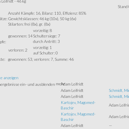
Leifridt - 46 kg
Stand 
Anzahl Kämpfe: 16, Bilanz: 110, Effizienz: 85%
ätze:
Gewichtsklassen: 46 kg (10x), 50 kg (6x)
Stilarten: frei (8x), gr. (8x)
vorzeitig: 8
gewonnen: 14
Schultersiege: 7
durch Antritt: 3
fe:
vorzeitig: 1
verloren: 2
auf Schulter: 0
te:
gewonnen: 53, verloren: 7, Summe: 46
te anzeigen
mehr
Adam Leifridt
Adam Leifridt
Schmidt, Mi
Adam Leifridt
Schmidt, Mi
Kartojev, Magomed-
Adam Leifri
Baschir
Kartojev, Magomed-
Adam Leifri
Baschir
Adam Leifridt
—