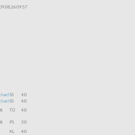
09.08.26 09:57
chael
SS
4:0
chael
SS
4:0
dt
TÜ
4:0
dt
PS
3:0
KL
4:0