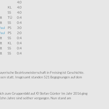
4:0
KL
4:0
SS
4:0
dt
TÜ
0:4
dt
SS
0:4
Paul
PS
3:0
Paul
PS
2:0
dt
SS
0:4
dt
KL
0:4
dt
SS
0:4
dt
SS
0:4
erische Bezirksmeisterschaft in Freising ist Geschichte.
assen statt. Insgesamt standen 521 Begegnungen auf dem
sich zum Gruppenbild auf. © Stefan Günter Im Jahr 2016 ging
Zehn Jahre sind seither vergangen. Nun stand am