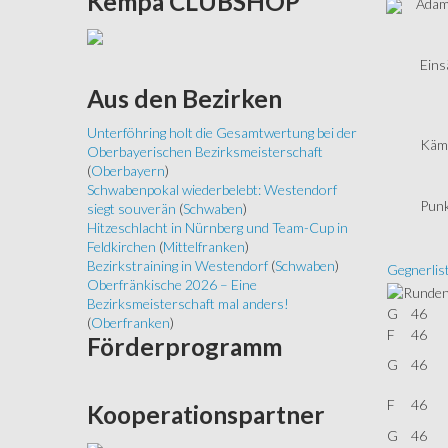
Kempa
CLUBSHOP
Adam 
Eins
Aus
den Bezirken
Unterföhring holt die Gesamtwertung bei der
Kämp
Oberbayerischen Bezirksmeisterschaft
(
Oberbayern
)
Schwabenpokal wiederbelebt: Westendorf
Punk
siegt souverän
(
Schwaben
)
Hitzeschlacht in Nürnberg und Team-Cup in
Feldkirchen
(
Mittelfranken
)
Bezirkstraining in Westendorf
(
Schwaben
)
Gegnerlis
Oberfränkische 2026 – Eine
Bezirksmeisterschaft mal anders!
G
46
(
Oberfranken
)
F
46
Förderprogramm
G
46
F
46
Kooperationspartner
G
46