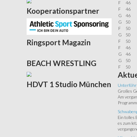
F
46
Kooperationspartner
F
46
G
46
G
50
F
50
G
50
Ringsport
Magazin
F
50
F
46
G
46
G
50
BEACH
WRESTLING
F
50
Aktue
HDVT
1 Studio München
Unterföhr
Großes Ged
Am vergang
Programm.
Schwabenp
Ein tolles
es zum let
vergangen