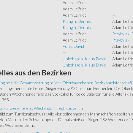
Adam Leifridt
—
Adam Leifridt
—
Adam Leifridt
—
Kalugin, Dennis
Adam Leifri
Kalugin, Dennis
Adam Leifri
Adam Leifridt
Przybylak, 
Adam Leifridt
Przybylak, 
Funk, David
Adam Leifri
—
Adam Leifri
Unbehagen, Klaus David
Adam Leifri
Unbehagen, Klaus David
Adam Leifri
lles
aus den Bezirken
ing holt die Gesamtwertung bei der Oberbayerischen Bezirksmeisterschaft
ränge herrschte bei der Siegerehrung. © Christian Hennerfein Die Oberbay
enen Wochenende fand das Spektakel für beide Stilarten für alle Alterskl
 355...
okal wiederbelebt: Westendorf siegt souverän
 Bild zum Turnierabschluss: Alle vier teilnehmenden Mannschaften stellten 
zten Mal um den Schwabenpokal. Damals hieß der Sieger TSV Westendorf. 
en Wochenende in...