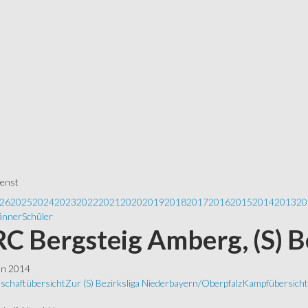
ienst
26
2025
2024
2023
2022
2021
2020
2019
2018
2017
2016
2015
2014
2013
20
nner
Schüler
 RC Bergsteig Amberg, (S) B
ln 2014
schaftübersicht
Zur (S) Bezirksliga Niederbayern/Oberpfalz
Kampfübersicht