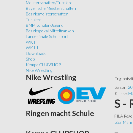
Meisterschaften/Turniere
Bayerische Meisterschaften
Bezirksmeisterschaften
Turniere
BMM Schüler/Jugend
Bezirkspokal Mittelfranken
Landesfinale Schulsport
WK II
WK III
Downloads
Shop
Kempa CLUBSHOP
Nike Wrestling
Nike
Wrestling
Ergebnisd
Saison:
20
Klasse:
Mä
S -
Ringen
macht Schule
FILA Rege
Zur Mann