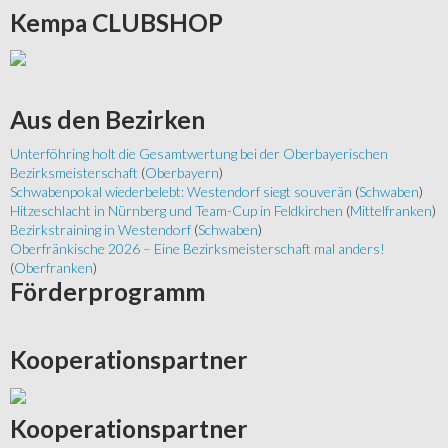
Kempa
CLUBSHOP
Aus
den Bezirken
Unterföhring holt die Gesamtwertung bei der Oberbayerischen
Bezirksmeisterschaft
(
Oberbayern
)
Schwabenpokal wiederbelebt: Westendorf siegt souverän
(
Schwaben
)
Hitzeschlacht in Nürnberg und Team-Cup in Feldkirchen
(
Mittelfranken
)
Bezirkstraining in Westendorf
(
Schwaben
)
Oberfränkische 2026 – Eine Bezirksmeisterschaft mal anders!
(
Oberfranken
)
Förderprogramm
Kooperationspartner
Kooperationspartner