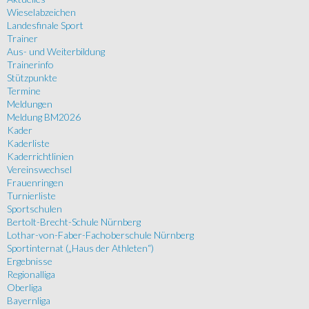
Wieselabzeichen
Landesfinale Sport
Trainer
Aus- und Weiterbildung
Trainerinfo
Stützpunkte
Termine
Meldungen
Meldung BM2026
Kader
Kaderliste
Kaderrichtlinien
Vereinswechsel
Frauenringen
Turnierliste
Sportschulen
Bertolt-Brecht-Schule Nürnberg
Lothar-von-Faber-Fachoberschule Nürnberg
Sportinternat („Haus der Athleten“)
Ergebnisse
Regionalliga
Oberliga
Bayernliga