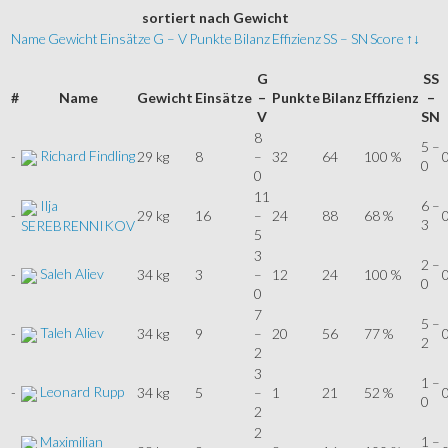
sortiert
nach Gewicht
Name
Gewicht
Einsätze
G – V
Punkte
Bilanz
Effizienz
SS – SN
Score
↑↓
G
SS
#
Name
Gewicht
Einsätze
–
Punkte
Bilanz
Effizienz
–
V
SN
8
5 –
Richard Findling
-
29 kg
8
–
32
64
100 %
0
0
11
Ilja
6 –
-
29 kg
16
–
24
88
68 %
3
SEREBRENNIKOV
5
3
2 –
Saleh Aliev
-
34 kg
3
–
12
24
100 %
0
0
0
7
5 –
Taleh Aliev
-
34 kg
9
–
20
56
77 %
0
2
2
3
1 –
Leonard Rupp
-
34 kg
5
–
1
21
52 %
0
0
2
2
Maximilian
1 –