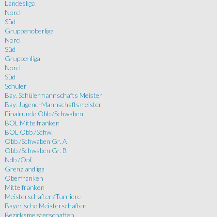
Landesliga
Nord
Süd
Gruppenoberliga
Nord
Süd
Gruppenliga
Nord
Süd
Schüler
Bay. Schülermannschafts Meister
Bay. Jugend-Mannschaftsmeister
Finalrunde Obb./Schwaben
BOL Mittelfranken
BOL Obb./Schw.
Obb./Schwaben Gr. A
Obb./Schwaben Gr. B
Ndb./Opf.
Grenzlandliga
Oberfranken
Mittelfranken
Meisterschaften/Turniere
Bayerische Meisterschaften
Bezirksmeisterschaften