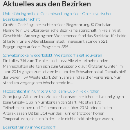
Aktuelles
aus den Bezirken
Unterföhring holt die Gesamtwertung bei der Oberbayerischen
Bezirksmeisterschaft
Großes Gedränge herrschte bei der Siegerehrung. © Christian
Hennerfein Die Oberbayerische Bezirksmeisterschaft in Freising ist
Geschichte. Am vergangenen Wochenende fand das Spektakel für beide
Stilarten für alle Altersklassen statt. Insgesamt standen 521
Begegnungen auf dem Programm. 355...
Schwabenpokal wiederbelebt: Westendorf siegt souverän
Ein tolles Bild zum Turnierabschluss: Alle vier teilnehmenden
Mannschaften stellten sich zum Gruppenbild auf. © Stefan Günter Im
Jahr 2016 ging es zum letzten Mal um den Schwabenpokal. Damals hieß
der Sieger TSV Westendorf. Zehn Jahre sind seither vergangen. Nun
stand am vergangenen Wochenende in...
Hitzeschlacht in Nürnberg und Team-Cup in Feldkirchen
Zehn junge Athleten trotzten der hochsommerlichen Hitze und gingen
beim Grizzly-Cup in Nürnberg an den Start. Mit etwa 170
Teilnehmerinnen und Teilnehmern aus über 20 Vereinen in den
Altersklassen U8 bis U14 war das Turnier trotz der hohen
Temperaturen, die auch in der Halle nicht direkt niedriger waren,...
Bezirkstraining in Westendorf