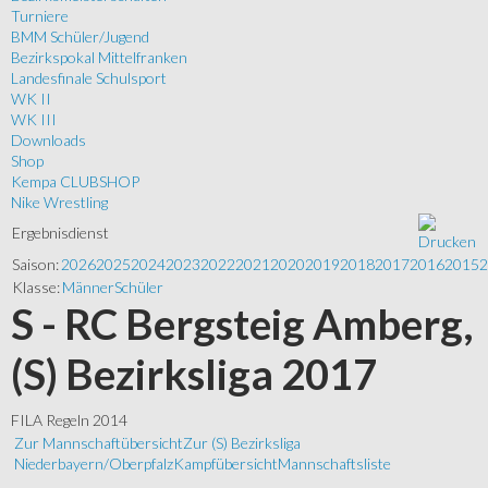
Turniere
BMM Schüler/Jugend
Bezirkspokal Mittelfranken
Landesfinale Schulsport
WK II
WK III
Downloads
Shop
Kempa CLUBSHOP
Nike Wrestling
Ergebnisdienst
Saison:
2026
2025
2024
2023
2022
2021
2020
2019
2018
2017
2016
2015
2
Klasse:
Männer
Schüler
S - RC Bergsteig Amberg,
(S) Bezirksliga 2017
FILA Regeln 2014
Zur Mannschaftübersicht
Zur (S) Bezirksliga
Niederbayern/Oberpfalz
Kampfübersicht
Mannschaftsliste