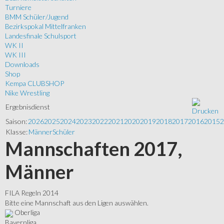
Turniere
BMM Schüler/Jugend
Bezirkspokal Mittelfranken
Landesfinale Schulsport
WK II
WK III
Downloads
Shop
Kempa CLUBSHOP
Nike Wrestling
Ergebnisdienst
Saison:
2026
2025
2024
2023
2022
2021
2020
2019
2018
2017
2016
2015
2
Klasse:
Männer
Schüler
Mannschaften 2017,
Männer
FILA Regeln 2014
Bitte eine Mannschaft aus den Ligen auswählen.
Oberliga
Bayernliga