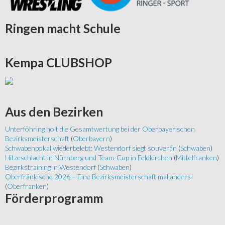
Ringen
macht Schule
Kempa
CLUBSHOP
Aus
den Bezirken
Unterföhring holt die Gesamtwertung bei der Oberbayerischen
Bezirksmeisterschaft
(
Oberbayern
)
Schwabenpokal wiederbelebt: Westendorf siegt souverän
(
Schwaben
)
Hitzeschlacht in Nürnberg und Team-Cup in Feldkirchen
(
Mittelfranken
)
Bezirkstraining in Westendorf
(
Schwaben
)
Oberfränkische 2026 – Eine Bezirksmeisterschaft mal anders!
(
Oberfranken
)
Förderprogramm