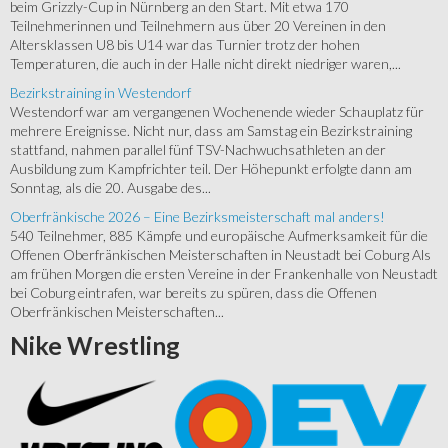
beim Grizzly-Cup in Nürnberg an den Start. Mit etwa 170
Teilnehmerinnen und Teilnehmern aus über 20 Vereinen in den
Altersklassen U8 bis U14 war das Turnier trotz der hohen
Temperaturen, die auch in der Halle nicht direkt niedriger waren,...
Bezirkstraining in Westendorf
Westendorf war am vergangenen Wochenende wieder Schauplatz für
mehrere Ereignisse. Nicht nur, dass am Samstag ein Bezirkstraining
stattfand, nahmen parallel fünf TSV-Nachwuchsathleten an der
Ausbildung zum Kampfrichter teil. Der Höhepunkt erfolgte dann am
Sonntag, als die 20. Ausgabe des...
Oberfränkische 2026 – Eine Bezirksmeisterschaft mal anders!
540 Teilnehmer, 885 Kämpfe und europäische Aufmerksamkeit für die
Offenen Oberfränkischen Meisterschaften in Neustadt bei Coburg Als
am frühen Morgen die ersten Vereine in der Frankenhalle von Neustadt
bei Coburg eintrafen, war bereits zu spüren, dass die Offenen
Oberfränkischen Meisterschaften...
Nike
Wrestling