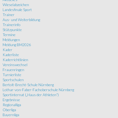
Wieselabzeichen
Landesfinale Sport
Trainer
Aus- und Weiterbildung
Trainerinfo
Stützpunkte
Termine
Meldungen
Meldung BM2026
Kader
Kaderliste
Kaderrichtlinien
Vereinswechsel
Frauenringen
Turnierliste
Sportschulen
Bertolt-Brecht-Schule Nürnberg
Lothar-von-Faber-Fachoberschule Nürnberg
Sportinternat („Haus der Athleten“)
Ergebnisse
Regionalliga
Oberliga
Bayernliga