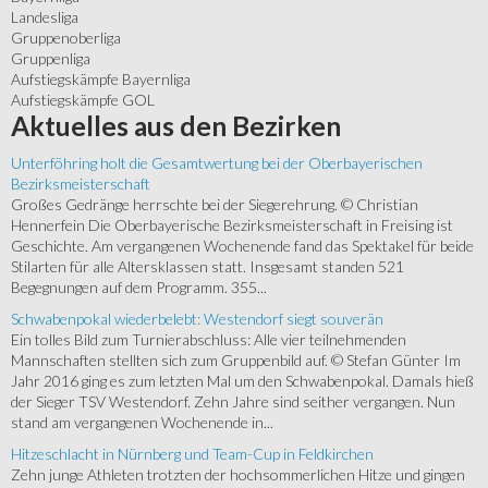
Landesliga
Gruppenoberliga
Gruppenliga
Aufstiegskämpfe Bayernliga
Aufstiegskämpfe GOL
Aktuelles
aus den Bezirken
Unterföhring holt die Gesamtwertung bei der Oberbayerischen
Bezirksmeisterschaft
Großes Gedränge herrschte bei der Siegerehrung. © Christian
Hennerfein Die Oberbayerische Bezirksmeisterschaft in Freising ist
Geschichte. Am vergangenen Wochenende fand das Spektakel für beide
Stilarten für alle Altersklassen statt. Insgesamt standen 521
Begegnungen auf dem Programm. 355...
Schwabenpokal wiederbelebt: Westendorf siegt souverän
Ein tolles Bild zum Turnierabschluss: Alle vier teilnehmenden
Mannschaften stellten sich zum Gruppenbild auf. © Stefan Günter Im
Jahr 2016 ging es zum letzten Mal um den Schwabenpokal. Damals hieß
der Sieger TSV Westendorf. Zehn Jahre sind seither vergangen. Nun
stand am vergangenen Wochenende in...
Hitzeschlacht in Nürnberg und Team-Cup in Feldkirchen
Zehn junge Athleten trotzten der hochsommerlichen Hitze und gingen