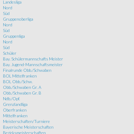
Landesliga
Nord
Süd
Gruppenoberliga
Nord
Süd
Gruppenliga
Nord
Süd
Schüler
Bay. Schülermannschafts Meister
Bay. Jugend-Mannschaftsmeister
Finalrunde Obb./Schwaben
BOL Mittelfranken
BOL Obb./Schw.
Obb./Schwaben Gr. A
Obb./Schwaben Gr. B
Ndb./Opf.
Grenzlandliga
Oberfranken
Mittelfranken
Meisterschaften/Turniere
Bayerische Meisterschaften
Bezirksmeisterschaften