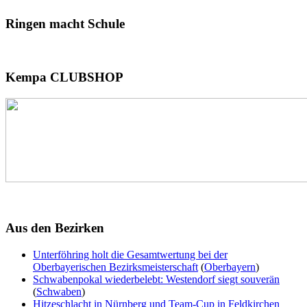
Ringen
macht Schule
Kempa
CLUBSHOP
Aus
den Bezirken
Unterföhring holt die Gesamtwertung bei der
Oberbayerischen Bezirksmeisterschaft
(
Oberbayern
)
Schwabenpokal wiederbelebt: Westendorf siegt souverän
(
Schwaben
)
Hitzeschlacht in Nürnberg und Team-Cup in Feldkirchen