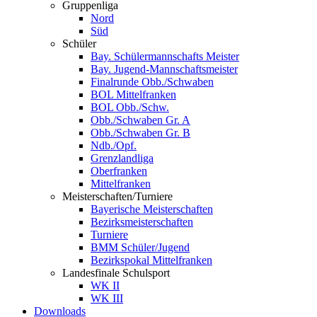
Gruppenliga
Nord
Süd
Schüler
Bay. Schülermannschafts Meister
Bay. Jugend-Mannschaftsmeister
Finalrunde Obb./Schwaben
BOL Mittelfranken
BOL Obb./Schw.
Obb./Schwaben Gr. A
Obb./Schwaben Gr. B
Ndb./Opf.
Grenzlandliga
Oberfranken
Mittelfranken
Meisterschaften/Turniere
Bayerische Meisterschaften
Bezirksmeisterschaften
Turniere
BMM Schüler/Jugend
Bezirkspokal Mittelfranken
Landesfinale Schulsport
WK II
WK III
Downloads