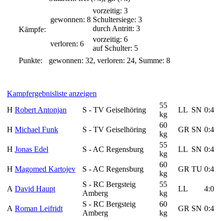
vorzeitig: 3
gewonnen: 8
Schultersiege: 3
durch Antritt: 3
Kämpfe:
vorzeitig: 6
verloren: 6
auf Schulter: 5
Punkte:
gewonnen: 32, verloren: 24, Summe: 8
Kampfergebnisliste anzeigen
55
H
Robert Antonjan
S - TV Geiselhöring
LL
SN
0:4
kg
60
H
Michael Funk
S - TV Geiselhöring
GR
SN
0:4
kg
55
H
Jonas Edel
S - AC Regensburg
LL
SN
0:4
kg
60
H
Magomed Kartojev
S - AC Regensburg
GR
TU
0:4
kg
S - RC Bergsteig
55
A
David Haupt
LL
4:0
Amberg
kg
S - RC Bergsteig
60
A
Roman Leifridt
GR
SN
0:4
Amberg
kg