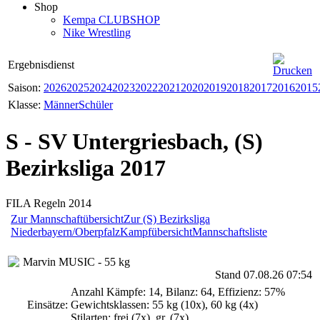
Shop
Kempa CLUBSHOP
Nike Wrestling
Ergebnisdienst
Saison:
2026
2025
2024
2023
2022
2021
2020
2019
2018
2017
2016
2015
Klasse:
Männer
Schüler
S - SV Untergriesbach, (S)
Bezirksliga 2017
FILA Regeln 2014
Zur Mannschaftübersicht
Zur (S) Bezirksliga
Niederbayern/Oberpfalz
Kampfübersicht
Mannschaftsliste
Marvin MUSIC - 55 kg
Stand 07.08.26 07:54
Anzahl Kämpfe: 14, Bilanz: 64, Effizienz: 57%
Einsätze:
Gewichtsklassen: 55 kg (10x), 60 kg (4x)
Stilarten: frei (7x), gr. (7x)