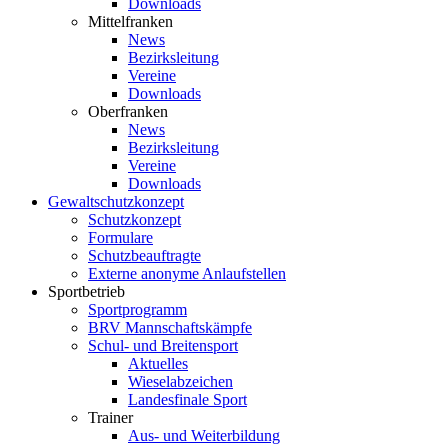
Downloads
Mittelfranken
News
Bezirksleitung
Vereine
Downloads
Oberfranken
News
Bezirksleitung
Vereine
Downloads
Gewaltschutzkonzept
Schutzkonzept
Formulare
Schutzbeauftragte
Externe anonyme Anlaufstellen
Sportbetrieb
Sportprogramm
BRV Mannschaftskämpfe
Schul- und Breitensport
Aktuelles
Wieselabzeichen
Landesfinale Sport
Trainer
Aus- und Weiterbildung