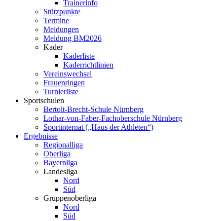
Trainerinfo
Stützpunkte
Termine
Meldungen
Meldung BM2026
Kader
Kaderliste
Kaderrichtlinien
Vereinswechsel
Frauenringen
Turnierliste
Sportschulen
Bertolt-Brecht-Schule Nürnberg
Lothar-von-Faber-Fachoberschule Nürnberg
Sportinternat („Haus der Athleten“)
Ergebnisse
Regionalliga
Oberliga
Bayernliga
Landesliga
Nord
Süd
Gruppenoberliga
Nord
Süd