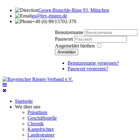
Georg-Brauchle-Ring 93, München
gs@brv-ringen.de
+49 (0) 89/15702-370
Benutzername
Passwort
Angemeldet bleiben
Anmelden
Benutzername vergessen?
Passwort vergessen?
Startseite
Wir über uns
Präsidium
Geschäftsstelle
Chronik
Kampfrichter
Landestrainer