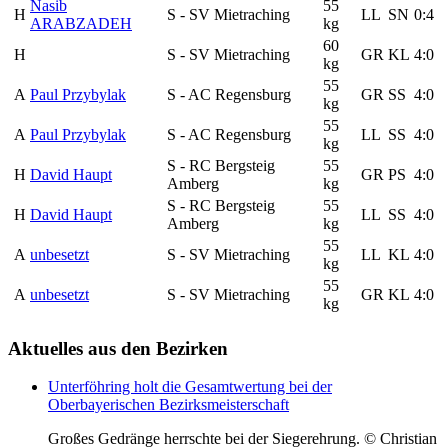
Nasib
55
H
S - SV Mietraching
LL
SN
0:4
ARABZADEH
kg
60
H
S - SV Mietraching
GR
KL
4:0
kg
55
A
Paul Przybylak
S - AC Regensburg
GR
SS
4:0
kg
55
A
Paul Przybylak
S - AC Regensburg
LL
SS
4:0
kg
S - RC Bergsteig
55
H
David Haupt
GR
PS
4:0
Amberg
kg
S - RC Bergsteig
55
H
David Haupt
LL
SS
4:0
Amberg
kg
55
A
unbesetzt
S - SV Mietraching
LL
KL
4:0
kg
55
A
unbesetzt
S - SV Mietraching
GR
KL
4:0
kg
Aktuelles
aus den Bezirken
Unterföhring holt die Gesamtwertung bei der
Oberbayerischen Bezirksmeisterschaft
Großes Gedränge herrschte bei der Siegerehrung. © Christian