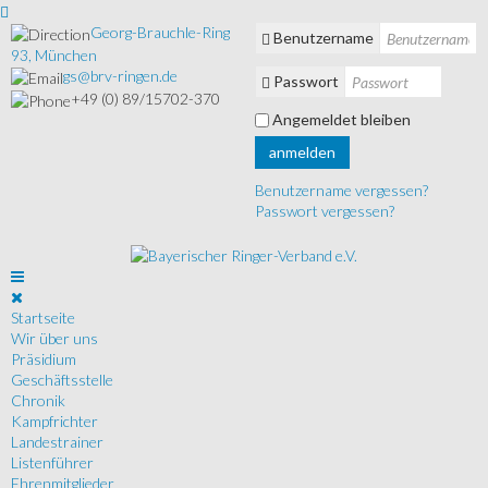
Georg-Brauchle-Ring
Benutzername
93, München
gs@brv-ringen.de
Passwort
+49 (0) 89/15702-370
Angemeldet bleiben
anmelden
Benutzername vergessen?
Passwort vergessen?
Startseite
Wir über uns
Präsidium
Geschäftsstelle
Chronik
Kampfrichter
Landestrainer
Listenführer
Ehrenmitglieder