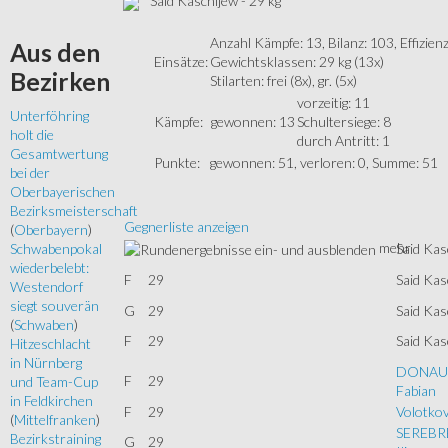
Said Kaschijew - 29 kg
Anzahl Kämpfe: 13, Bilanz: 103, Effizien
Aus
den
Einsätze:
Gewichtsklassen: 29 kg (13x)
Bezirken
Stilarten: frei (8x), gr. (5x)
vorzeitig: 11
Unterföhring
Kämpfe:
gewonnen: 13
Schultersiege: 8
holt die
durch Antritt: 1
Gesamtwertung
Punkte:
gewonnen: 51, verloren: 0, Summe: 51
bei der
Oberbayerischen
Bezirksmeisterschaft
Gegnerliste anzeigen
(
Oberbayern
)
mehr
Said Kas
Schwabenpokal
wiederbelebt:
F
29
Said Kas
Westendorf
siegt souverän
G
29
Said Kas
(
Schwaben
)
F
29
Said Kas
Hitzeschlacht
in Nürnberg
DONAU
F
29
und Team-Cup
Fabian
in Feldkirchen
F
29
Volotkov
(
Mittelfranken
)
SEREBR
Bezirkstraining
G
29