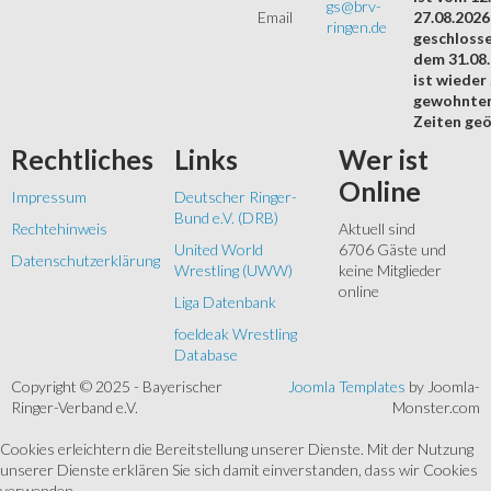
gs@brv-
Email
27.08.2026
ringen.de
geschloss
dem 31.08
ist wieder
gewohnte
Zeiten geö
Rechtliches
Links
Wer
ist
Online
Impressum
Deutscher Ringer-
Bund e.V. (DRB)
Rechtehinweis
Aktuell sind
United World
6706 Gäste und
Datenschutzerklärung
Wrestling (UWW)
keine Mitglieder
online
Liga Datenbank
foeldeak Wrestling
Database
Copyright © 2025 - Bayerischer
Joomla Templates
by Joomla-
Ringer-Verband e.V.
Monster.com
Cookies erleichtern die Bereitstellung unserer Dienste. Mit der Nutzung
unserer Dienste erklären Sie sich damit einverstanden, dass wir Cookies
verwenden.