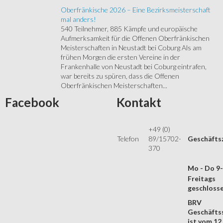
Oberfränkische 2026 – Eine Bezirksmeisterschaft
mal anders!
540 Teilnehmer, 885 Kämpfe und europäische
Aufmerksamkeit für die Offenen Oberfränkischen
Meisterschaften in Neustadt bei Coburg Als am
frühen Morgen die ersten Vereine in der
Frankenhalle von Neustadt bei Coburg eintrafen,
war bereits zu spüren, dass die Offenen
Oberfränkischen Meisterschaften...
Facebook
Kontakt
+49 (0)
Telefon
89/15702-
Geschäfts
370
Mo - Do 9
Freitags
geschloss
BRV
Geschäftss
ist vom 12.