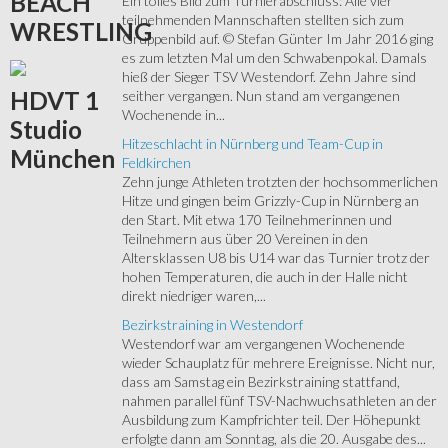
BEACH
Ein tolles Bild zum Turnierabschluss: Alle vier
teilnehmenden Mannschaften stellten sich zum
WRESTLING
Gruppenbild auf. © Stefan Günter Im Jahr 2016 ging
es zum letzten Mal um den Schwabenpokal. Damals
hieß der Sieger TSV Westendorf. Zehn Jahre sind
HDVT
1
seither vergangen. Nun stand am vergangenen
Wochenende in...
Studio
Hitzeschlacht in Nürnberg und Team-Cup in
München
Feldkirchen
Zehn junge Athleten trotzten der hochsommerlichen
Hitze und gingen beim Grizzly-Cup in Nürnberg an
den Start. Mit etwa 170 Teilnehmerinnen und
Teilnehmern aus über 20 Vereinen in den
Altersklassen U8 bis U14 war das Turnier trotz der
hohen Temperaturen, die auch in der Halle nicht
direkt niedriger waren,...
Bezirkstraining in Westendorf
Westendorf war am vergangenen Wochenende
wieder Schauplatz für mehrere Ereignisse. Nicht nur,
dass am Samstag ein Bezirkstraining stattfand,
nahmen parallel fünf TSV-Nachwuchsathleten an der
Ausbildung zum Kampfrichter teil. Der Höhepunkt
erfolgte dann am Sonntag, als die 20. Ausgabe des...