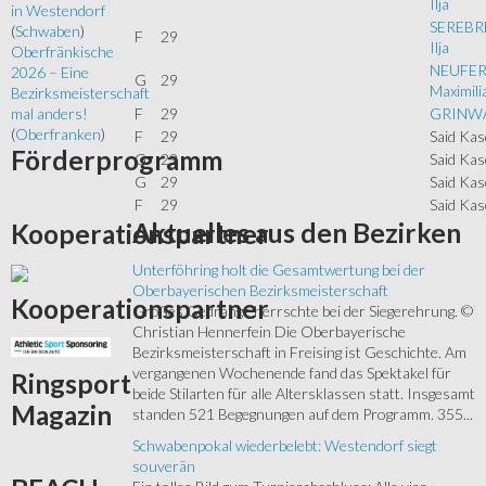
Ilja
in Westendorf
SEREBR
(
Schwaben
)
F
29
Ilja
Oberfränkische
NEUFER
2026 – Eine
G
29
Maximili
Bezirksmeisterschaft
F
29
GRINWA
mal anders!
(
Oberfranken
)
F
29
Said Kas
Förderprogramm
G
29
Said Kas
G
29
Said Kas
F
29
Said Kas
Aktuelles
aus den Bezirken
Kooperationspartner
Unterföhring holt die Gesamtwertung bei der
Oberbayerischen Bezirksmeisterschaft
Kooperationspartner
Großes Gedränge herrschte bei der Siegerehrung. ©
Christian Hennerfein Die Oberbayerische
Bezirksmeisterschaft in Freising ist Geschichte. Am
vergangenen Wochenende fand das Spektakel für
Ringsport
beide Stilarten für alle Altersklassen statt. Insgesamt
Magazin
standen 521 Begegnungen auf dem Programm. 355...
Schwabenpokal wiederbelebt: Westendorf siegt
souverän