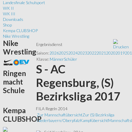
Landesfinale Schulsport
WK II
WK III
Downloads
Shop
Kempa CLUBSHOP
Nike Wrestling
Nike
Ergebnisdienst
Wrestling
Saison:
2026
2025
2024
2023
2022
2021
2020
2019
201
Klasse:
Männer
Schüler
S - AC
Ringen
Regensburg, (S)
macht
Schule
Bezirksliga 2017
Kempa
FILA Regeln 2014
Zur Mannschaftübersicht
Zur (S) Bezirksliga
CLUBSHOP
Niederbayern/Oberpfalz
Kampfübersicht
Mannschaftsl