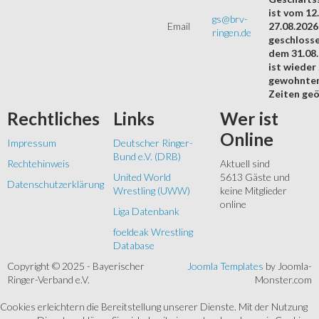
ist vom 12.
gs@brv-
Email
27.08.2026
ringen.de
geschloss
dem 31.08
ist wieder
gewohnte
Zeiten geö
Rechtliches
Links
Wer
ist
Online
Impressum
Deutscher Ringer-
Bund e.V. (DRB)
Rechtehinweis
Aktuell sind
United World
5613 Gäste und
Datenschutzerklärung
Wrestling (UWW)
keine Mitglieder
online
Liga Datenbank
foeldeak Wrestling
Database
Copyright © 2025 - Bayerischer
Joomla Templates
by Joomla-
Ringer-Verband e.V.
Monster.com
Cookies erleichtern die Bereitstellung unserer Dienste. Mit der Nutzung