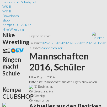
Landesfinale Schulsport
WK II
WK III
Downloads
Shop
Kempa CLUBSHOP
Nike Wrestling
Nike
Ergebnisdienst
Wrestling
Saison:
2026
2025
2024
2023
2022
2021
2020
2019
201
Klasse:
Männer
Schüler
Mannschaften
Ringen
2016, Schüler
macht
Schule
FILA Regeln 2014
Bitte eine Mannschaft aus den Ligen auswählen.
(S) Bezirksliga
Kempa
(S) Grenzlandliga
CLUBSHOP
(S) Oberliga
(S) Finalrunde
Aktuelles
aus den Bezirken