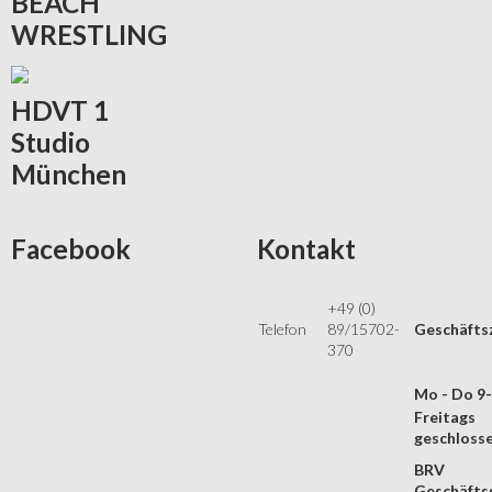
BEACH
WRESTLING
HDVT
1
Studio
München
Facebook
Kontakt
+49 (0)
Telefon
89/15702-
Geschäfts
370
Mo - Do 9
Freitags
geschloss
BRV
Geschäftss