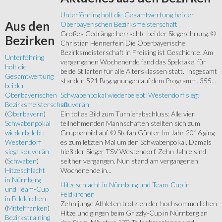
Unterföhring holt die Gesamtwertung bei der
Aus
den
Oberbayerischen Bezirksmeisterschaft
Großes Gedränge herrschte bei der Siegerehrung. ©
Bezirken
Christian Hennerfein Die Oberbayerische
Bezirksmeisterschaft in Freising ist Geschichte. Am
Unterföhring
vergangenen Wochenende fand das Spektakel für
holt die
beide Stilarten für alle Altersklassen statt. Insgesamt
Gesamtwertung
standen 521 Begegnungen auf dem Programm. 355...
bei der
Schwabenpokal wiederbelebt: Westendorf siegt
Oberbayerischen
souverän
Bezirksmeisterschaft
Ein tolles Bild zum Turnierabschluss: Alle vier
(
Oberbayern
)
teilnehmenden Mannschaften stellten sich zum
Schwabenpokal
Gruppenbild auf. © Stefan Günter Im Jahr 2016 ging
wiederbelebt:
es zum letzten Mal um den Schwabenpokal. Damals
Westendorf
hieß der Sieger TSV Westendorf. Zehn Jahre sind
siegt souverän
seither vergangen. Nun stand am vergangenen
(
Schwaben
)
Wochenende in...
Hitzeschlacht
in Nürnberg
Hitzeschlacht in Nürnberg und Team-Cup in
und Team-Cup
Feldkirchen
in Feldkirchen
Zehn junge Athleten trotzten der hochsommerlichen
(
Mittelfranken
)
Hitze und gingen beim Grizzly-Cup in Nürnberg an
Bezirkstraining