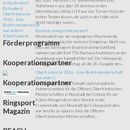
den Start. Mit etwa 170 Teilnehmerinnen und
in Westendorf
Teilnehmern aus über 20 Vereinen in den
(
Schwaben
)
Altersklassen U8 bis U14 war das Turnier trotz der
Oberfränkische
hohen Temperaturen, die auch in der Halle nicht
2026 – Eine
direkt niedriger waren,...
Bezirksmeisterschaft
mal anders!
Bezirkstraining in Westendorf
(
Oberfranken
)
Westendorf war am vergangenen Wochenende
Förderprogramm
wieder Schauplatz für mehrere Ereignisse. Nicht nur,
dass am Samstag ein Bezirkstraining stattfand,
nahmen parallel fünf TSV-Nachwuchsathleten an der
Ausbildung zum Kampfrichter teil. Der Höhepunkt
Kooperationspartner
erfolgte dann am Sonntag, als die 20. Ausgabe des...
Oberfränkische 2026 – Eine Bezirksmeisterschaft
mal anders!
Kooperationspartner
540 Teilnehmer, 885 Kämpfe und europäische
Aufmerksamkeit für die Offenen Oberfränkischen
Meisterschaften in Neustadt bei Coburg Als am
frühen Morgen die ersten Vereine in der
Ringsport
Frankenhalle von Neustadt bei Coburg eintrafen,
Magazin
war bereits zu spüren, dass die Offenen
Oberfränkischen Meisterschaften...