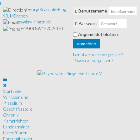
Georg-Brauchle-Ring
Benutzername
93, München
gs@brv-ringen.de
Passwort
+49 (0) 89/15702-370
Angemeldet bleiben
anmelden
Benutzername vergessen?
Passwort vergessen?
Startseite
Wir über uns
Präsidium
Geschäftsstelle
Chronik
Kampfrichter
Landestrainer
Listenführer
Ehrenmitglieder