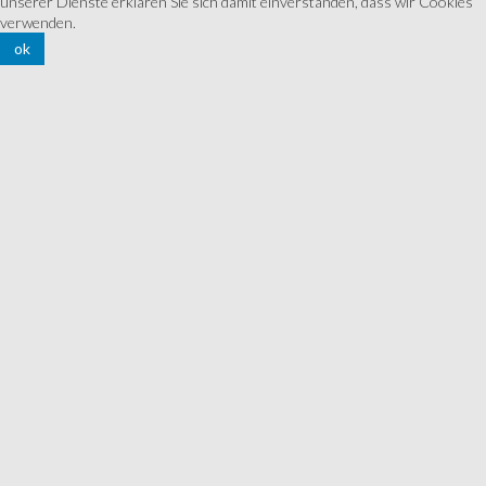
unserer Dienste erklären Sie sich damit einverstanden, dass wir Cookies
verwenden.
ok