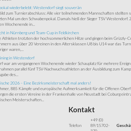
okal wiederbelebt: Westendorf siegt souverän
 Bild zum Turnierabschluss: Alle vier teilnehmenden Mannschaften stellten 
zten Mal um den Schwabenpokal. Damals hieß der Sieger TSV Westendorf. 
en Wochenende in...
cht in Nürnberg und Team-Cup in Feldkirchen
 Athleten trotzten der hochsommerlichen Hitze und gingen beim Grizzly-C
hmern aus über 20 Vereinen in den Altersklassen U8 bis U14 war das Turnie
riger waren,...
ining in Westendorf
 war am vergangenen Wochenende wieder Schauplatz für mehrere Ereigniss
 nahmen parallel fünf TSV-Nachwuchsathleten an der Ausbildung zum Kampfr
gabe des...
ische 2026 – Eine Bezirksmeisterschaft mal anders!
ehmer, 885 Kämpfe und europäische Aufmerksamkeit für die Offenen Oberfr
gen die ersten Vereine in der Frankenhalle von Neustadt bei Coburg eintra
schen Meisterschaften...
Kontakt
+49 (0)
Telefon
89/15702-
Geschäf
370