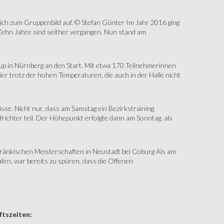
sich zum Gruppenbild auf. © Stefan Günter Im Jahr 2016 ging
Zehn Jahre sind seither vergangen. Nun stand am
up in Nürnberg an den Start. Mit etwa 170 Teilnehmerinnen
r trotz der hohen Temperaturen, die auch in der Halle nicht
e. Nicht nur, dass am Samstag ein Bezirkstraining
ichter teil. Der Höhepunkt erfolgte dann am Sonntag, als
änkischen Meisterschaften in Neustadt bei Coburg Als am
fen, war bereits zu spüren, dass die Offenen
tszeiten: