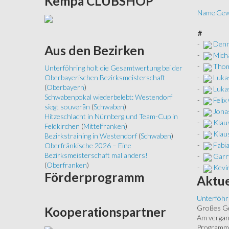
Kempa
CLUBSHOP
Name
Gew
#
-
Denn
Aus
den Bezirken
-
Mich
-
Thom
Unterföhring holt die Gesamtwertung bei der
-
Luka
Oberbayerischen Bezirksmeisterschaft
(
Oberbayern
)
-
Luka
Schwabenpokal wiederbelebt: Westendorf
-
Felix
siegt souverän
(
Schwaben
)
-
Jona
Hitzeschlacht in Nürnberg und Team-Cup in
-
Klau
Feldkirchen
(
Mittelfranken
)
-
Klau
Bezirkstraining in Westendorf
(
Schwaben
)
-
Fabi
Oberfränkische 2026 – Eine
Bezirksmeisterschaft mal anders!
-
Garry
(
Oberfranken
)
-
Kevi
Förderprogramm
Aktue
Unterföhr
Großes Ged
Kooperationspartner
Am vergang
Programm.