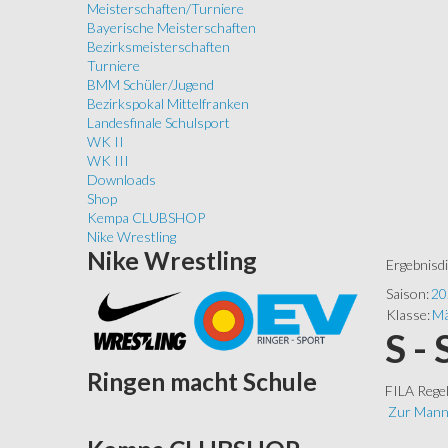
Meisterschaften/Turniere
Bayerische Meisterschaften
Bezirksmeisterschaften
Turniere
BMM Schüler/Jugend
Bezirkspokal Mittelfranken
Landesfinale Schulsport
WK II
WK III
Downloads
Shop
Kempa CLUBSHOP
Nike Wrestling
Nike
Wrestling
Ergebnisd
Saison:
20
Klasse:
Mä
S -
Ringen
macht Schule
FILA Rege
Zur Mann