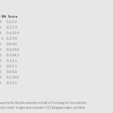
– SN
Score
4
0.2.5.2
6
0.2.7.3
4
0.6.15.4
 2
0.2.9.0
0
0.0.4.0
6
0.6.13.0
0
0.3.34.2
8
0.1.2.1
0
0.0.1.1
0
0.0.0.0
4
0.2.16.0
1
0.2.3.1
erische Bezirksmeisterschaft in Freising ist Geschichte.
assen statt. Insgesamt standen 521 Begegnungen auf dem