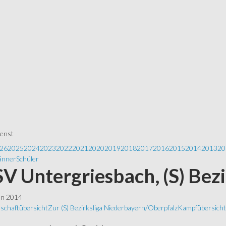
ienst
26
2025
2024
2023
2022
2021
2020
2019
2018
2017
2016
2015
2014
2013
20
nner
Schüler
 SV Untergriesbach, (S) Bez
ln 2014
schaftübersicht
Zur (S) Bezirksliga Niederbayern/Oberpfalz
Kampfübersicht