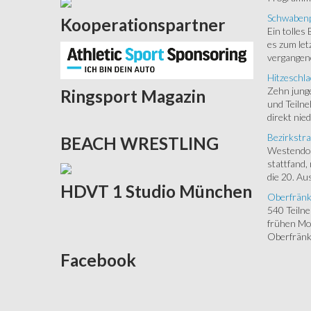
Schwabenp
Kooperationspartner
Ein tolles
es zum let
vergangen
Hitzeschla
Zehn junge
Ringsport
Magazin
und Teilne
direkt nied
Bezirkstra
BEACH
WRESTLING
Westendorf
stattfand,
die 20. Aus
HDVT
1 Studio München
Oberfränk
540 Teiln
frühen Mor
Oberfränki
Facebook