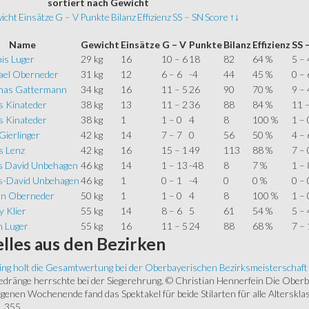
sortiert
nach Gewicht
icht
Einsätze
G – V
Punkte
Bilanz
Effizienz
SS – SN
Score
↑↓
Name
Gewicht
Einsätze
G – V
Punkte
Bilanz
Effizienz
SS 
is Luger
29 kg
16
10 – 6
18
82
64 %
5 – 
ael Oberneder
31 kg
12
6 – 6
-4
44
45 %
0 – 
as Gattermann
34 kg
16
11 – 5
26
90
70 %
9 – 
s Kinateder
38 kg
13
11 – 2
36
88
84 %
11 –
s Kinateder
38 kg
1
1 – 0
4
8
100 %
1 – 
 Gierlinger
42 kg
14
7 – 7
0
56
50 %
4 – 
s Lenz
42 kg
16
15 – 1
49
113
88 %
7 – 
s David Unbehagen
46 kg
14
1 – 13
-48
8
7 %
1 – 
s-David Unbehagen
46 kg
1
0 – 1
-4
0
0 %
0 – 
an Oberneder
50 kg
1
1 – 0
4
8
100 %
1 – 
 Klier
55 kg
14
8 – 6
5
61
54 %
5 – 
n Luger
55 kg
16
11 – 5
24
88
68 %
7 – 
lles
aus den Bezirken
ing holt die Gesamtwertung bei der Oberbayerischen Bezirksmeisterschaft
ränge herrschte bei der Siegerehrung. © Christian Hennerfein Die Oberbay
enen Wochenende fand das Spektakel für beide Stilarten für alle Alterskl
 355...