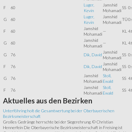
Luger,
Jamshid
F
60
SS
0:
Kevin
Mohamadi
Luger,
Jamshid
G
60
TÜ
0:
Kevin
Mohamadi
Jamshid
F
60
—
KL
4:
Mohamadi
Jamshid
G
60
—
KL
4:
Mohamadi
Jamshid
G
76
Dik, David
SS
0:
Mohamadi
Jamshid
F
76
Dik, David
SS
0:
Mohamadi
Jamshid
Stoll,
G
76
SS
4:
Mohamadi
Ewald
Jamshid
Stoll,
F
76
SS
4:
Mohamadi
Ewald
Aktuelles
aus den Bezirken
Unterföhring holt die Gesamtwertung bei der Oberbayerischen
Bezirksmeisterschaft
Großes Gedränge herrschte bei der Siegerehrung. © Christian
Hennerfein Die Oberbayerische Bezirksmeisterschaft in Freising ist