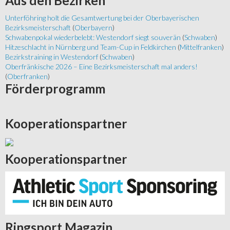
Aus
den Bezirken
Unterföhring holt die Gesamtwertung bei der Oberbayerischen
Bezirksmeisterschaft
(
Oberbayern
)
Schwabenpokal wiederbelebt: Westendorf siegt souverän
(
Schwaben
)
Hitzeschlacht in Nürnberg und Team-Cup in Feldkirchen
(
Mittelfranken
)
Bezirkstraining in Westendorf
(
Schwaben
)
Oberfränkische 2026 – Eine Bezirksmeisterschaft mal anders!
(
Oberfranken
)
Förderprogramm
Kooperationspartner
Kooperationspartner
Ringsport
Magazin