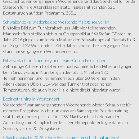
Geschichte. Am vergangenen Wochenende fand das Spektakel für beide
Stilarten für alle Altersklassen statt. Insgesamt standen 521
Begegnungen auf dem Programm. 355...
Schwabenpokal wiederbelebt: Westendorf siegt souverän
Ein tolles Bild zum Turnierabschluss: Alle vier teilnehmenden
Mannschaften stellten sich zum Gruppenbild auf. © Stefan Günter Im
Jahr 2016 ging es zum letzten Mal um den Schwabenpokal. Damals hieß
der Sieger TSV Westendorf. Zehn Jahre sind seither vergangen. Nun
stand am vergangenen Wochenende in...
Hitzeschlacht in Nürnberg und Team-Cup in Feldkirchen
Zehn junge Athleten trotzten der hochsommerlichen Hitze und gingen
beim Grizzly-Cup in Nürnberg an den Start. Mit etwa 170
Teilnehmerinnen und Teilnehmern aus über 20 Vereinen in den
Altersklassen U8 bis U14 war das Turnier trotz der hohen
Temperaturen, die auch in der Halle nicht direkt niedriger waren,...
Bezirkstraining in Westendorf
Westendorf war am vergangenen Wochenende wieder Schauplatz für
mehrere Ereignisse. Nicht nur, dass am Samstag ein Bezirkstraining
stattfand, nahmen parallel fünf TSV-Nachwuchsathleten an der
Ausbildung zum Kampfrichter teil. Der Höhepunkt erfolgte dann am
Sonntag, als die 20. Ausgabe des...
Oberfränkische 2026 – Eine Bezirksmeisterschaft mal anders!