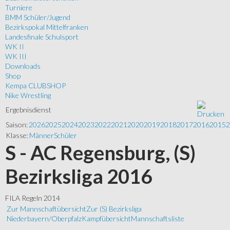
Turniere
BMM Schüler/Jugend
Bezirkspokal Mittelfranken
Landesfinale Schulsport
WK II
WK III
Downloads
Shop
Kempa CLUBSHOP
Nike Wrestling
Ergebnisdienst
Saison:
2026
2025
2024
2023
2022
2021
2020
2019
2018
2017
2016
2015
2
Klasse:
Männer
Schüler
S - AC Regensburg, (S)
Bezirksliga 2016
FILA Regeln 2014
Zur Mannschaftübersicht
Zur (S) Bezirksliga
Niederbayern/Oberpfalz
Kampfübersicht
Mannschaftsliste