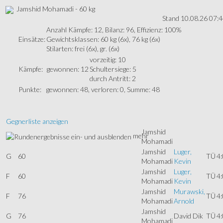
Jamshid Mohamadi - 60 kg
Stand 10.08.26 07:
Anzahl Kämpfe: 12, Bilanz: 96, Effizienz: 100%
Einsätze:
Gewichtsklassen: 60 kg (6x), 76 kg (6x)
Stilarten: frei (6x), gr. (6x)
vorzeitig: 10
Kämpfe:
gewonnen: 12
Schultersiege: 5
durch Antritt: 2
Punkte:
gewonnen: 48, verloren: 0, Summe: 48
Gegnerliste anzeigen
Jamshid
mehr
Mohamadi
Jamshid
Luger,
G
60
TÜ
4:
Mohamadi
Kevin
Jamshid
Luger,
F
60
TÜ
4:
Mohamadi
Kevin
Jamshid
Murawski,
F
76
TÜ
4:
Mohamadi
Arnold
Jamshid
G
76
David Dik
TÜ
4:
Mohamadi