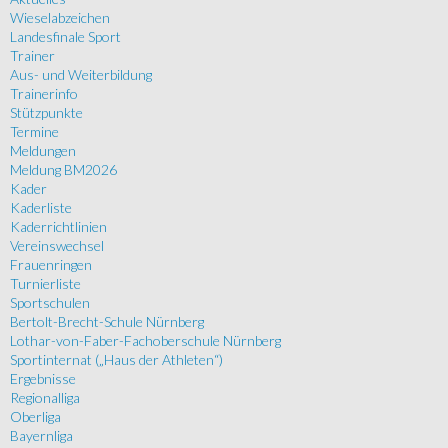
Wieselabzeichen
Landesfinale Sport
Trainer
Aus- und Weiterbildung
Trainerinfo
Stützpunkte
Termine
Meldungen
Meldung BM2026
Kader
Kaderliste
Kaderrichtlinien
Vereinswechsel
Frauenringen
Turnierliste
Sportschulen
Bertolt-Brecht-Schule Nürnberg
Lothar-von-Faber-Fachoberschule Nürnberg
Sportinternat („Haus der Athleten“)
Ergebnisse
Regionalliga
Oberliga
Bayernliga