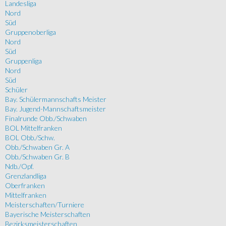
Landesliga
Nord
Süd
Gruppenoberliga
Nord
Süd
Gruppenliga
Nord
Süd
Schüler
Bay. Schülermannschafts Meister
Bay. Jugend-Mannschaftsmeister
Finalrunde Obb./Schwaben
BOL Mittelfranken
BOL Obb./Schw.
Obb./Schwaben Gr. A
Obb./Schwaben Gr. B
Ndb./Opf.
Grenzlandliga
Oberfranken
Mittelfranken
Meisterschaften/Turniere
Bayerische Meisterschaften
Bezirksmeisterschaften