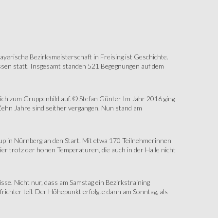
erische Bezirksmeisterschaft in Freising ist Geschichte.
assen statt. Insgesamt standen 521 Begegnungen auf dem
sich zum Gruppenbild auf. © Stefan Günter Im Jahr 2016 ging
Zehn Jahre sind seither vergangen. Nun stand am
up in Nürnberg an den Start. Mit etwa 170 Teilnehmerinnen
r trotz der hohen Temperaturen, die auch in der Halle nicht
e. Nicht nur, dass am Samstag ein Bezirkstraining
ichter teil. Der Höhepunkt erfolgte dann am Sonntag, als