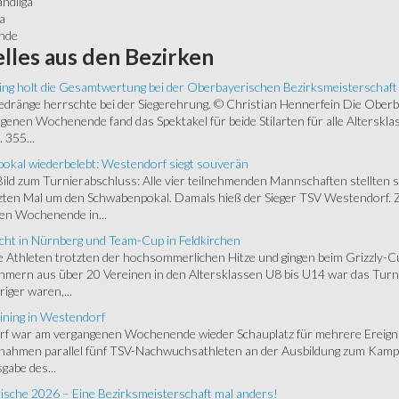
andliga
a
unde
lles
aus den Bezirken
ing holt die Gesamtwertung bei der Oberbayerischen Bezirksmeisterschaft
ränge herrschte bei der Siegerehrung. © Christian Hennerfein Die Oberbay
enen Wochenende fand das Spektakel für beide Stilarten für alle Alterskl
 355...
okal wiederbelebt: Westendorf siegt souverän
 Bild zum Turnierabschluss: Alle vier teilnehmenden Mannschaften stellten 
zten Mal um den Schwabenpokal. Damals hieß der Sieger TSV Westendorf. 
en Wochenende in...
cht in Nürnberg und Team-Cup in Feldkirchen
 Athleten trotzten der hochsommerlichen Hitze und gingen beim Grizzly-C
hmern aus über 20 Vereinen in den Altersklassen U8 bis U14 war das Turnie
riger waren,...
ining in Westendorf
 war am vergangenen Wochenende wieder Schauplatz für mehrere Ereigniss
 nahmen parallel fünf TSV-Nachwuchsathleten an der Ausbildung zum Kampfr
gabe des...
ische 2026 – Eine Bezirksmeisterschaft mal anders!