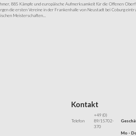
ehmer, 885 Kämpfe und europäische Aufmerksamkeit für die Offenen Oberfr
gen die ersten Vereine in der Frankenhalle von Neustadt bei Coburg eintra
schen Meisterschaften...
Kontakt
+49 (0)
Telefon
89/15702-
Geschäf
370
Mo - Do