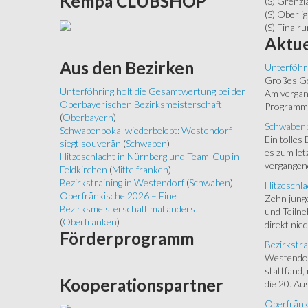
Kempa
CLUBSHOP
(S) Grenzl
(S) Oberlig
(S) Finalr
Aktue
Aus
den Bezirken
Unterföhr
Großes Ged
Unterföhring holt die Gesamtwertung bei der
Am vergang
Oberbayerischen Bezirksmeisterschaft
Programm.
(
Oberbayern
)
Schwabenp
Schwabenpokal wiederbelebt: Westendorf
Ein tolles
siegt souverän
(
Schwaben
)
es zum let
Hitzeschlacht in Nürnberg und Team-Cup in
vergangen
Feldkirchen
(
Mittelfranken
)
Bezirkstraining in Westendorf
(
Schwaben
)
Hitzeschla
Oberfränkische 2026 – Eine
Zehn junge
Bezirksmeisterschaft mal anders!
und Teilne
(
Oberfranken
)
direkt nied
Förderprogramm
Bezirkstra
Westendorf
stattfand,
Kooperationspartner
die 20. Aus
Oberfränk