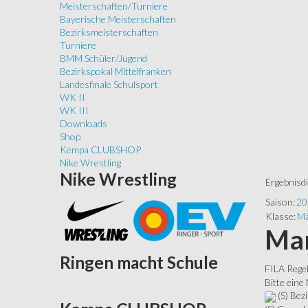
Meisterschaften/Turniere
Bayerische Meisterschaften
Bezirksmeisterschaften
Turniere
BMM Schüler/Jugend
Bezirkspokal Mittelfranken
Landesfinale Schulsport
WK II
WK III
Downloads
Shop
Kempa CLUBSHOP
Nike Wrestling
Nike
Wrestling
Ergebnisd
Saison:
20
Klasse:
Mä
Man
Ringen
macht Schule
FILA Rege
Bitte eine
(S) Bezi