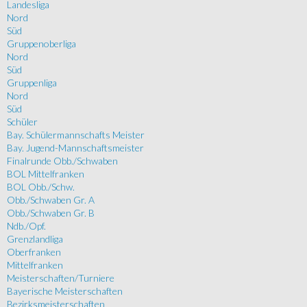
Landesliga
Nord
Süd
Gruppenoberliga
Nord
Süd
Gruppenliga
Nord
Süd
Schüler
Bay. Schülermannschafts Meister
Bay. Jugend-Mannschaftsmeister
Finalrunde Obb./Schwaben
BOL Mittelfranken
BOL Obb./Schw.
Obb./Schwaben Gr. A
Obb./Schwaben Gr. B
Ndb./Opf.
Grenzlandliga
Oberfranken
Mittelfranken
Meisterschaften/Turniere
Bayerische Meisterschaften
Bezirksmeisterschaften