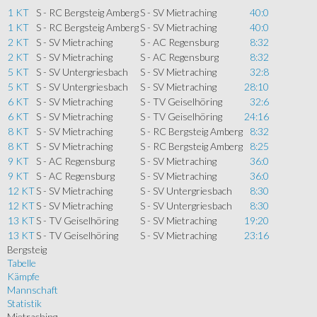
1 KT
S - RC Bergsteig Amberg
S - SV Mietraching
40:0
1 KT
S - RC Bergsteig Amberg
S - SV Mietraching
40:0
2 KT
S - SV Mietraching
S - AC Regensburg
8:32
2 KT
S - SV Mietraching
S - AC Regensburg
8:32
5 KT
S - SV Untergriesbach
S - SV Mietraching
32:8
5 KT
S - SV Untergriesbach
S - SV Mietraching
28:10
6 KT
S - SV Mietraching
S - TV Geiselhöring
32:6
6 KT
S - SV Mietraching
S - TV Geiselhöring
24:16
8 KT
S - SV Mietraching
S - RC Bergsteig Amberg
8:32
8 KT
S - SV Mietraching
S - RC Bergsteig Amberg
8:25
9 KT
S - AC Regensburg
S - SV Mietraching
36:0
9 KT
S - AC Regensburg
S - SV Mietraching
36:0
12 KT
S - SV Mietraching
S - SV Untergriesbach
8:30
12 KT
S - SV Mietraching
S - SV Untergriesbach
8:30
13 KT
S - TV Geiselhöring
S - SV Mietraching
19:20
13 KT
S - TV Geiselhöring
S - SV Mietraching
23:16
Bergsteig
Tabelle
Kämpfe
Mannschaft
Statistik
Mietraching