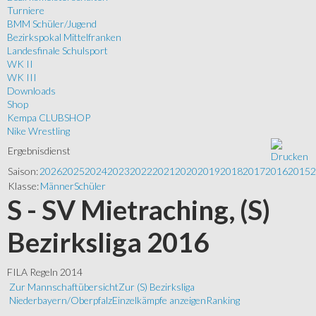
Turniere
BMM Schüler/Jugend
Bezirkspokal Mittelfranken
Landesfinale Schulsport
WK II
WK III
Downloads
Shop
Kempa CLUBSHOP
Nike Wrestling
Ergebnisdienst
Saison:
2026
2025
2024
2023
2022
2021
2020
2019
2018
2017
2016
2015
2
Klasse:
Männer
Schüler
S - SV Mietraching, (S)
Bezirksliga 2016
FILA Regeln 2014
Zur Mannschaftübersicht
Zur (S) Bezirksliga
Niederbayern/Oberpfalz
Einzelkämpfe anzeigen
Ranking