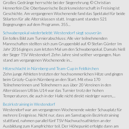
Großes Gedränge herrschte bei der Siegerehrung. © Christian
Hennerfein Die Oberbayerische Bezirksmeisterschaft in Freising ist
Geschichte. Am vergangenen Wochenende fand das Spektakel für beide
Stilarten für alle Altersklassen statt. Insgesamt standen 521
Begegnungen auf dem Programm. 355...
Schwabenpokal wiederbelebt: Westendorf siegt souverän
Ein tolles Bild zum Turnierabschluss: Alle vier teilnehmenden
Mannschaften stellten sich zum Gruppenbild auf. © Stefan Günter Im
Jahr 2016 ging es zum letzten Mal um den Schwabenpokal. Damals hieß
der Sieger TSV Westendorf. Zehn Jahre sind seither vergangen. Nun
stand am vergangenen Wochenende in...
Hitzeschlacht in Nürnberg und Team-Cup in Feldkirchen
Zehn junge Athleten trotzten der hochsommerlichen Hitze und gingen
beim Grizzly-Cup in Nürnberg an den Start. Mit etwa 170
Teilnehmerinnen und Teilnehmern aus über 20 Vereinen in den
Altersklassen U8 bis U14 war das Turnier trotz der hohen
Temperaturen, die auch in der Halle nicht direkt niedriger waren,...
Bezirkstraining in Westendorf
Westendorf war am vergangenen Wochenende wieder Schauplatz für
mehrere Ereignisse. Nicht nur, dass am Samstag ein Bezirkstraining
stattfand, nahmen parallel fünf TSV-Nachwuchsathleten an der
Ausbildung zum Kampfrichter teil. Der Höhepunkt erfolgte dann am