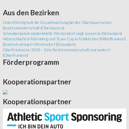
Aus
den Bezirken
Unterföhring holt die Gesamtwertung bei der Oberbayerischen
Bezirksmeisterschaft
(
Oberbayern
)
Schwabenpokal wiederbelebt: Westendorf siegt souverän
(
Schwaben
)
Hitzeschlacht in Nürnberg und Team-Cup in Feldkirchen
(
Mittelfranken
)
Bezirkstraining in Westendorf
(
Schwaben
)
Oberfränkische 2026 – Eine Bezirksmeisterschaft mal anders!
(
Oberfranken
)
Förderprogramm
Kooperationspartner
Kooperationspartner