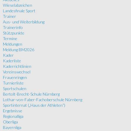
Wieselabzeichen
Landesfinale Sport
Trainer
Aus- und Weiterbildung
Trainerinfo
Stützpunkte
Termine
Meldungen
Meldung BM2026
Kader
Kaderliste
Kaderrichtlinien
Vereinswechsel
Frauenringen
Turnierliste
Sportschulen
Bertolt-Brecht-Schule Nürnberg
Lothar-von-Faber-Fachoberschule Nürnberg
Sportinternat („Haus der Athleten“)
Ergebnisse
Regionalliga
Oberliga
Bayernliga