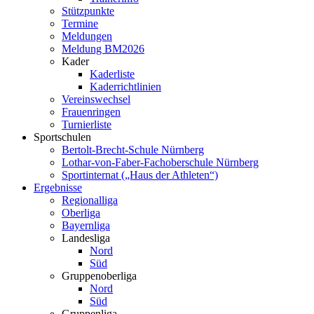
Stützpunkte
Termine
Meldungen
Meldung BM2026
Kader
Kaderliste
Kaderrichtlinien
Vereinswechsel
Frauenringen
Turnierliste
Sportschulen
Bertolt-Brecht-Schule Nürnberg
Lothar-von-Faber-Fachoberschule Nürnberg
Sportinternat („Haus der Athleten“)
Ergebnisse
Regionalliga
Oberliga
Bayernliga
Landesliga
Nord
Süd
Gruppenoberliga
Nord
Süd
Gruppenliga