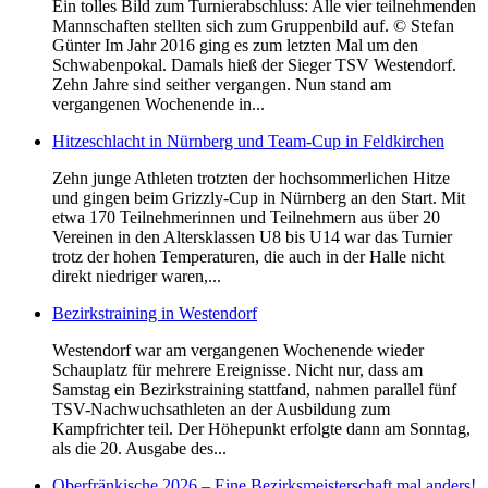
Ein tolles Bild zum Turnierabschluss: Alle vier teilnehmenden
Mannschaften stellten sich zum Gruppenbild auf. © Stefan
Günter Im Jahr 2016 ging es zum letzten Mal um den
Schwabenpokal. Damals hieß der Sieger TSV Westendorf.
Zehn Jahre sind seither vergangen. Nun stand am
vergangenen Wochenende in...
Hitzeschlacht in Nürnberg und Team-Cup in Feldkirchen
Zehn junge Athleten trotzten der hochsommerlichen Hitze
und gingen beim Grizzly-Cup in Nürnberg an den Start. Mit
etwa 170 Teilnehmerinnen und Teilnehmern aus über 20
Vereinen in den Altersklassen U8 bis U14 war das Turnier
trotz der hohen Temperaturen, die auch in der Halle nicht
direkt niedriger waren,...
Bezirkstraining in Westendorf
Westendorf war am vergangenen Wochenende wieder
Schauplatz für mehrere Ereignisse. Nicht nur, dass am
Samstag ein Bezirkstraining stattfand, nahmen parallel fünf
TSV-Nachwuchsathleten an der Ausbildung zum
Kampfrichter teil. Der Höhepunkt erfolgte dann am Sonntag,
als die 20. Ausgabe des...
Oberfränkische 2026 – Eine Bezirksmeisterschaft mal anders!