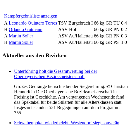
Kampfergebnisliste anzeigen
A
Leonardo Quintero Torres
TSV Burgebrach I
66 kg
GR
TU
0:4
H
Orlando Gutmann
ASV Hof
66 kg
GR
PN
0:2
A
Martin Soller
ASV Au/Hallertau
66 kg
GR
PN
0:3
H
Martin Soller
ASV Au/Hallertau
66 kg
GR
PS
1:0
Aktuelles
aus den Bezirken
Unterföhring holt die Gesamtwertung bei der
Oberbayerischen Bezirksmeisterschaft
Großes Gedränge herrschte bei der Siegerehrung. © Christian
Hennerfein Die Oberbayerische Bezirksmeisterschaft in
Freising ist Geschichte. Am vergangenen Wochenende fand
das Spektakel für beide Stilarten für alle Altersklassen statt.
Insgesamt standen 521 Begegnungen auf dem Programm.
355...
Schwabenpokal wiederbelebt: Westendorf siegt souverän