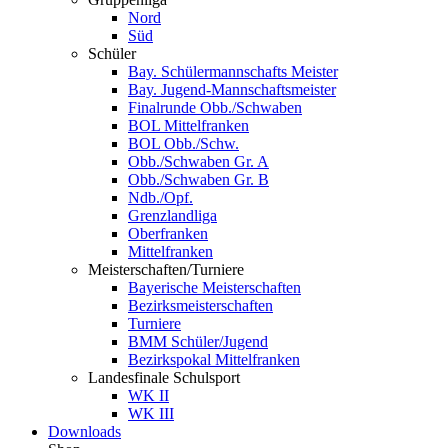
Nord
Süd
Schüler
Bay. Schülermannschafts Meister
Bay. Jugend-Mannschaftsmeister
Finalrunde Obb./Schwaben
BOL Mittelfranken
BOL Obb./Schw.
Obb./Schwaben Gr. A
Obb./Schwaben Gr. B
Ndb./Opf.
Grenzlandliga
Oberfranken
Mittelfranken
Meisterschaften/Turniere
Bayerische Meisterschaften
Bezirksmeisterschaften
Turniere
BMM Schüler/Jugend
Bezirkspokal Mittelfranken
Landesfinale Schulsport
WK II
WK III
Downloads