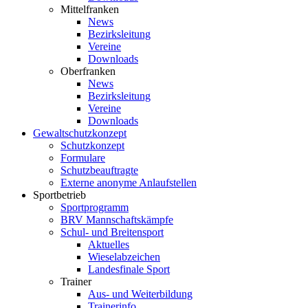
Mittelfranken
News
Bezirksleitung
Vereine
Downloads
Oberfranken
News
Bezirksleitung
Vereine
Downloads
Gewaltschutzkonzept
Schutzkonzept
Formulare
Schutzbeauftragte
Externe anonyme Anlaufstellen
Sportbetrieb
Sportprogramm
BRV Mannschaftskämpfe
Schul- und Breitensport
Aktuelles
Wieselabzeichen
Landesfinale Sport
Trainer
Aus- und Weiterbildung
Trainerinfo