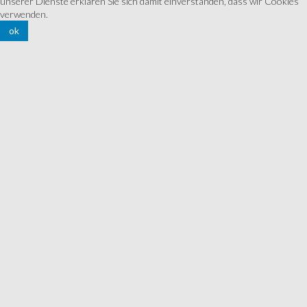
unserer Dienste erklären Sie sich damit einverstanden, dass wir Cookies
verwenden.
ok