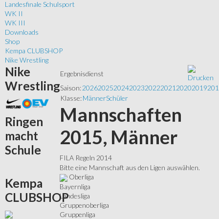
Landesfinale Schulsport
WK II
WK III
Downloads
Shop
Kempa CLUBSHOP
Nike Wrestling
Nike
Ergebnisdienst
Wrestling
Saison:
2026
2025
2024
2023
2022
2021
2020
2019
201
Klasse:
Männer
Schüler
Mannschaften
Ringen
2015, Männer
macht
Schule
FILA Regeln 2014
Bitte eine Mannschaft aus den Ligen auswählen.
Oberliga
Kempa
Bayernliga
CLUBSHOP
Landesliga
Gruppenoberliga
Gruppenliga