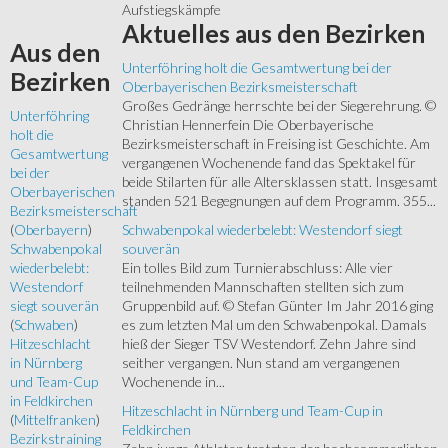
Aufstiegskämpfe
Aktuelles
aus den Bezirken
Aus
den
Unterföhring holt die Gesamtwertung bei der
Bezirken
Oberbayerischen Bezirksmeisterschaft
Großes Gedränge herrschte bei der Siegerehrung. ©
Unterföhring
Christian Hennerfein Die Oberbayerische
holt die
Bezirksmeisterschaft in Freising ist Geschichte. Am
Gesamtwertung
vergangenen Wochenende fand das Spektakel für
bei der
beide Stilarten für alle Altersklassen statt. Insgesamt
Oberbayerischen
standen 521 Begegnungen auf dem Programm. 355...
Bezirksmeisterschaft
Schwabenpokal wiederbelebt: Westendorf siegt
(
Oberbayern
)
souverän
Schwabenpokal
Ein tolles Bild zum Turnierabschluss: Alle vier
wiederbelebt:
teilnehmenden Mannschaften stellten sich zum
Westendorf
Gruppenbild auf. © Stefan Günter Im Jahr 2016 ging
siegt souverän
es zum letzten Mal um den Schwabenpokal. Damals
(
Schwaben
)
hieß der Sieger TSV Westendorf. Zehn Jahre sind
Hitzeschlacht
seither vergangen. Nun stand am vergangenen
in Nürnberg
Wochenende in...
und Team-Cup
in Feldkirchen
Hitzeschlacht in Nürnberg und Team-Cup in
(
Mittelfranken
)
Feldkirchen
Bezirkstraining