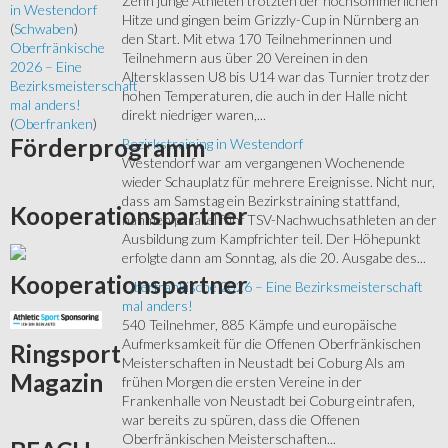
Zehn junge Athleten trotzten der hochsommerlichen
in Westendorf
Hitze und gingen beim Grizzly-Cup in Nürnberg an
(
Schwaben
)
den Start. Mit etwa 170 Teilnehmerinnen und
Oberfränkische
Teilnehmern aus über 20 Vereinen in den
2026 – Eine
Altersklassen U8 bis U14 war das Turnier trotz der
Bezirksmeisterschaft
hohen Temperaturen, die auch in der Halle nicht
mal anders!
direkt niedriger waren,...
(
Oberfranken
)
Förderprogramm
Bezirkstraining in Westendorf
Westendorf war am vergangenen Wochenende
wieder Schauplatz für mehrere Ereignisse. Nicht nur,
dass am Samstag ein Bezirkstraining stattfand,
Kooperationspartner
nahmen parallel fünf TSV-Nachwuchsathleten an der
Ausbildung zum Kampfrichter teil. Der Höhepunkt
erfolgte dann am Sonntag, als die 20. Ausgabe des...
Kooperationspartner
Oberfränkische 2026 – Eine Bezirksmeisterschaft
mal anders!
540 Teilnehmer, 885 Kämpfe und europäische
Aufmerksamkeit für die Offenen Oberfränkischen
Ringsport
Meisterschaften in Neustadt bei Coburg Als am
Magazin
frühen Morgen die ersten Vereine in der
Frankenhalle von Neustadt bei Coburg eintrafen,
war bereits zu spüren, dass die Offenen
Oberfränkischen Meisterschaften...