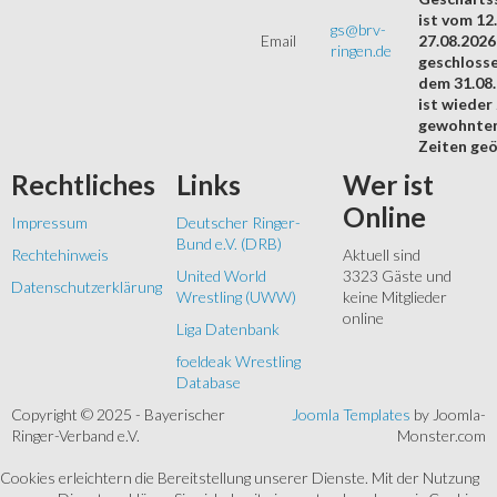
ist vom 12.
gs@brv-
Email
27.08.2026
ringen.de
geschloss
dem 31.08
ist wieder
gewohnte
Zeiten geö
Rechtliches
Links
Wer
ist
Online
Impressum
Deutscher Ringer-
Bund e.V. (DRB)
Rechtehinweis
Aktuell sind
United World
3323 Gäste und
Datenschutzerklärung
Wrestling (UWW)
keine Mitglieder
online
Liga Datenbank
foeldeak Wrestling
Database
Copyright © 2025 - Bayerischer
Joomla Templates
by Joomla-
Ringer-Verband e.V.
Monster.com
Cookies erleichtern die Bereitstellung unserer Dienste. Mit der Nutzung