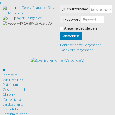
Georg-Brauchle-Ring
Benutzername
93, München
gs@brv-ringen.de
Passwort
+49 (0) 89/15702-370
Angemeldet bleiben
anmelden
Benutzername vergessen?
Passwort vergessen?
Startseite
Wir über uns
Präsidium
Geschäftsstelle
Chronik
Kampfrichter
Landestrainer
Listenführer
Ehrenmitglieder