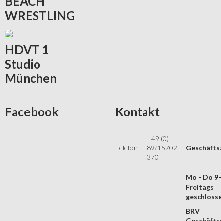
BEACH
WRESTLING
HDVT
1
Studio
München
Facebook
Kontakt
+49 (0)
Telefon
89/15702-
Geschäfts
370
Mo - Do 9
Freitags
geschloss
BRV
Geschäftss