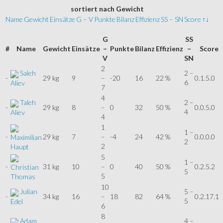
sortiert
nach Gewicht
Name
Gewicht
Einsätze
G – V
Punkte
Bilanz
Effizienz
SS – SN
Score
↑↓
G
SS
#
Name
Gewicht
Einsätze
–
Punkte
Bilanz
Effizienz
–
Score
V
SN
2
Saleh
2 –
-
29 kg
9
–
-20
16
22 %
0.1.5.0
6
Aliev
7
4
Taleh
2 –
-
29 kg
8
–
0
32
50 %
0.0.5.0
4
Aliev
4
1
1 –
-
29 kg
7
–
-4
24
42 %
0.0.0.0
Maximilian
2
2
Haupt
5
1 –
-
31 kg
10
–
0
40
50 %
0.2.5.2
Christian
5
5
Thomas
10
Julian
5 –
-
34 kg
16
–
18
82
64 %
0.2.17.1
5
Edel
6
8
Adam
4 –