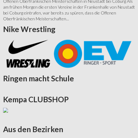
Offenen Oberfränkischen Meisterschaften in Neustadt bei Coburg Als
am frühen Morgen die ersten Vereine in der Frankenhalle von Neustadt
bei Coburg eintrafen, war bereits zu spüren, dass die Offenen
Oberfränkischen Meisterschaften...
Nike
Wrestling
Ringen
macht Schule
Kempa
CLUBSHOP
Aus
den Bezirken