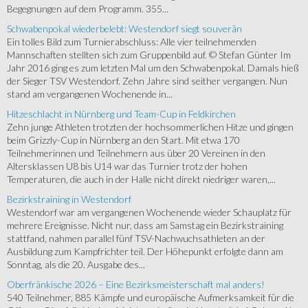
Begegnungen auf dem Programm. 355...
Schwabenpokal wiederbelebt: Westendorf siegt souverän
Ein tolles Bild zum Turnierabschluss: Alle vier teilnehmenden
Mannschaften stellten sich zum Gruppenbild auf. © Stefan Günter Im
Jahr 2016 ging es zum letzten Mal um den Schwabenpokal. Damals hieß
der Sieger TSV Westendorf. Zehn Jahre sind seither vergangen. Nun
stand am vergangenen Wochenende in...
Hitzeschlacht in Nürnberg und Team-Cup in Feldkirchen
Zehn junge Athleten trotzten der hochsommerlichen Hitze und gingen
beim Grizzly-Cup in Nürnberg an den Start. Mit etwa 170
Teilnehmerinnen und Teilnehmern aus über 20 Vereinen in den
Altersklassen U8 bis U14 war das Turnier trotz der hohen
Temperaturen, die auch in der Halle nicht direkt niedriger waren,...
Bezirkstraining in Westendorf
Westendorf war am vergangenen Wochenende wieder Schauplatz für
mehrere Ereignisse. Nicht nur, dass am Samstag ein Bezirkstraining
stattfand, nahmen parallel fünf TSV-Nachwuchsathleten an der
Ausbildung zum Kampfrichter teil. Der Höhepunkt erfolgte dann am
Sonntag, als die 20. Ausgabe des...
Oberfränkische 2026 – Eine Bezirksmeisterschaft mal anders!
540 Teilnehmer, 885 Kämpfe und europäische Aufmerksamkeit für die