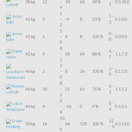
-
38 kg
12
–
18
66
68 %
0.5.10.0
1
Leifridt
4
1
Jonas
1 –
-
42 kg
3
–
-4
8
33 %
0.1.0.0
2
Edel
2
1
Jonas
0 –
-
42 kg
1
–
4
8
100 %
0.0.0.0
0
Edel
0
8
David
6 –
-
42 kg
9
–
28
64
88 %
1.1.7.3
1
Hahn
1
2
2 –
-
46 kg
2
–
8
16
100 %
0.1.1.0
Leonhard
0
0
Bankovski
8
Roman
6 –
-
46 kg
10
–
21
61
76 %
1.1.5.2
1
Leifridt
2
0
Lukas
0 –
-
46 kg
4
–
-16
0
0 %
0.1.0.1
4
Semjonow
4
16
Erwin
12
-
50 kg
16
–
64
128
100 %
0.3.13.0
– 0
Findling
0