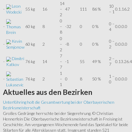
14
Leon
10
-
55 kg
16
–
47
111
86 %
0.1.16.2
– 1
Wodecki
2
0
0 –
-
60 kg
8
–
-32
0
0 %
0.0.0.0
Thomas
4
8
Brein
0
Kevin
0 –
-
60 kg
2
–
-8
0
0 %
0.0.0.0
2
Semjonow
2
7
Dimitri
2 –
-
76 kg
14
–
-1
55
49 %
0.13.26.4
7
Katkov
7
1
1 –
-
76 kg
2
–
0
8
50 %
0.0.0.0
Sebastian
0
1
Lukasevic
Aktuelles
aus den Bezirken
Unterföhring holt die Gesamtwertung bei der Oberbayerischen
Bezirksmeisterschaft
Großes Gedränge herrschte bei der Siegerehrung. © Christian
Hennerfein Die Oberbayerische Bezirksmeisterschaft in Freising ist
Geschichte. Am vergangenen Wochenende fand das Spektakel für beide
Stilarten für alle Altersklassen statt. Insgesamt standen 521