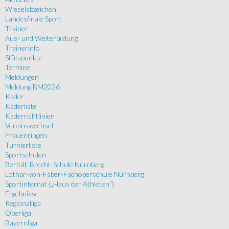
Wieselabzeichen
Landesfinale Sport
Trainer
Aus- und Weiterbildung
Trainerinfo
Stützpunkte
Termine
Meldungen
Meldung BM2026
Kader
Kaderliste
Kaderrichtlinien
Vereinswechsel
Frauenringen
Turnierliste
Sportschulen
Bertolt-Brecht-Schule Nürnberg
Lothar-von-Faber-Fachoberschule Nürnberg
Sportinternat („Haus der Athleten“)
Ergebnisse
Regionalliga
Oberliga
Bayernliga