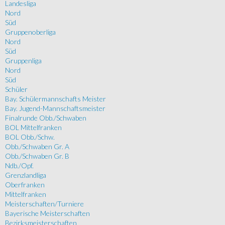
Landesliga
Nord
Süd
Gruppenoberliga
Nord
Süd
Gruppenliga
Nord
Süd
Schüler
Bay. Schülermannschafts Meister
Bay. Jugend-Mannschaftsmeister
Finalrunde Obb./Schwaben
BOL Mittelfranken
BOL Obb./Schw.
Obb./Schwaben Gr. A
Obb./Schwaben Gr. B
Ndb./Opf.
Grenzlandliga
Oberfranken
Mittelfranken
Meisterschaften/Turniere
Bayerische Meisterschaften
Bezirksmeisterschaften