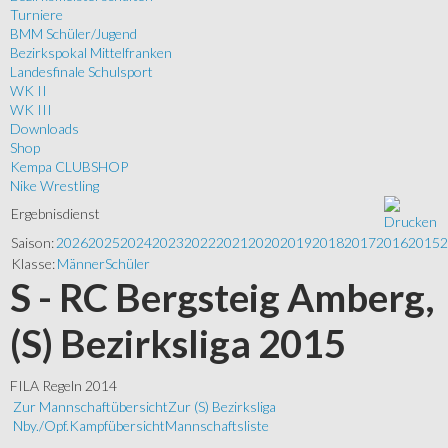
Turniere
BMM Schüler/Jugend
Bezirkspokal Mittelfranken
Landesfinale Schulsport
WK II
WK III
Downloads
Shop
Kempa CLUBSHOP
Nike Wrestling
Ergebnisdienst
Saison:
2026
2025
2024
2023
2022
2021
2020
2019
2018
2017
2016
2015
2
Klasse:
Männer
Schüler
S - RC Bergsteig Amberg,
(S) Bezirksliga 2015
FILA Regeln 2014
Zur Mannschaftübersicht
Zur (S) Bezirksliga
Nby./Opf.
Kampfübersicht
Mannschaftsliste