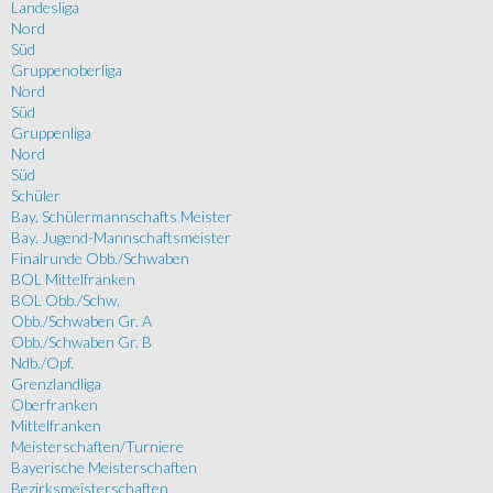
Landesliga
Nord
Süd
Gruppenoberliga
Nord
Süd
Gruppenliga
Nord
Süd
Schüler
Bay. Schülermannschafts Meister
Bay. Jugend-Mannschaftsmeister
Finalrunde Obb./Schwaben
BOL Mittelfranken
BOL Obb./Schw.
Obb./Schwaben Gr. A
Obb./Schwaben Gr. B
Ndb./Opf.
Grenzlandliga
Oberfranken
Mittelfranken
Meisterschaften/Turniere
Bayerische Meisterschaften
Bezirksmeisterschaften