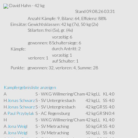
David Hahn - 42 kg
Stand 09.08.26 03:31
Anzahl Kämpfe: 9, Bilanz: 64, Effizienz: 88%
Einsätze:
Gewichtsklassen: 42 kg (7x), 50 kg (2x)
Stilarten: frei (5x), gr. (4x)
vorzeitig: 6
gewonnen: 8
Schultersiege: 6
durch Antritt: 2
Kämpfe:
vorzeitig: 1
verloren: 1
auf Schulter: 1
Punkte:
gewonnen: 32, verloren: 4, Summe: 28
Kampfergebnisliste anzeigen
A
S - WKG Willmering/Cham
42 kg
LL
KL
4:0
H
Jonas Schwarz
S - SV Untergriesbach
42 kg
LL
SS
4:0
H
Jonas Schwarz
S - SV Untergriesbach
42 kg
GR
SS
4:0
A
Paul Przybylak
S - AC Regensburg
42 kg
GR
SN
0:4
H
S - WKG Willmering/Cham
42 kg
LL
KL
4:0
A
Jona Weigl
S - SV Mietraching
50 kg
GR
SS
4:0
A
Jona Weigl
S - SV Mietraching
50 kg
LL
SS
4:0