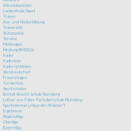
Wieselabzeichen
Landesfinale Sport
Trainer
Aus- und Weiterbildung
Trainerinfo
Stützpunkte
Termine
Meldungen
Meldung BM2026
Kader
Kaderliste
Kaderrichtlinien
Vereinswechsel
Frauenringen
Turnierliste
Sportschulen
Bertolt-Brecht-Schule Nürnberg
Lothar-von-Faber-Fachoberschule Nürnberg
Sportinternat („Haus der Athleten“)
Ergebnisse
Regionalliga
Oberliga
Bayernliga