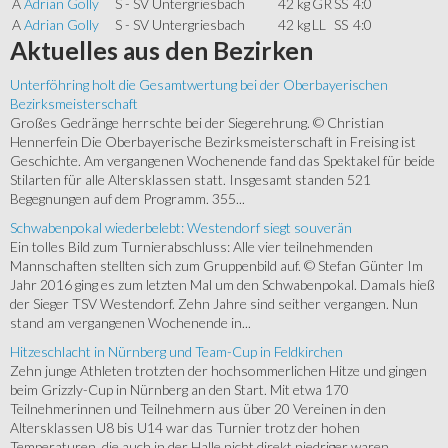
A
Adrian Golly
S - SV Untergriesbach
42 kg
GR
SS
4:0
A
Adrian Golly
S - SV Untergriesbach
42 kg
LL
SS
4:0
Aktuelles
aus den Bezirken
Unterföhring holt die Gesamtwertung bei der Oberbayerischen
Bezirksmeisterschaft
Großes Gedränge herrschte bei der Siegerehrung. © Christian
Hennerfein Die Oberbayerische Bezirksmeisterschaft in Freising ist
Geschichte. Am vergangenen Wochenende fand das Spektakel für beide
Stilarten für alle Altersklassen statt. Insgesamt standen 521
Begegnungen auf dem Programm. 355...
Schwabenpokal wiederbelebt: Westendorf siegt souverän
Ein tolles Bild zum Turnierabschluss: Alle vier teilnehmenden
Mannschaften stellten sich zum Gruppenbild auf. © Stefan Günter Im
Jahr 2016 ging es zum letzten Mal um den Schwabenpokal. Damals hieß
der Sieger TSV Westendorf. Zehn Jahre sind seither vergangen. Nun
stand am vergangenen Wochenende in...
Hitzeschlacht in Nürnberg und Team-Cup in Feldkirchen
Zehn junge Athleten trotzten der hochsommerlichen Hitze und gingen
beim Grizzly-Cup in Nürnberg an den Start. Mit etwa 170
Teilnehmerinnen und Teilnehmern aus über 20 Vereinen in den
Altersklassen U8 bis U14 war das Turnier trotz der hohen
Temperaturen, die auch in der Halle nicht direkt niedriger waren,...