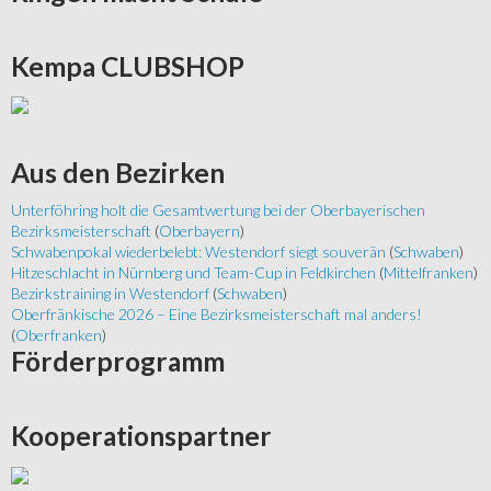
Kempa
CLUBSHOP
Aus
den Bezirken
Unterföhring holt die Gesamtwertung bei der Oberbayerischen
Bezirksmeisterschaft
(
Oberbayern
)
Schwabenpokal wiederbelebt: Westendorf siegt souverän
(
Schwaben
)
Hitzeschlacht in Nürnberg und Team-Cup in Feldkirchen
(
Mittelfranken
)
Bezirkstraining in Westendorf
(
Schwaben
)
Oberfränkische 2026 – Eine Bezirksmeisterschaft mal anders!
(
Oberfranken
)
Förderprogramm
Kooperationspartner