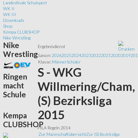
Landesfinale Schulsport
WK II
WK III
Downloads
Shop
Kempa CLUBSHOP
Nike Wrestling
Nike
Ergebnisdienst
Wrestling
Saison:
2026
2025
2024
2023
2022
2021
2020
2019
201
Klasse:
Männer
Schüler
S - WKG
Ringen
Willmering/Cham,
macht
Schule
(S) Bezirksliga
2015
Kempa
CLUBSHOP
FILA Regeln 2014
Zur Mannschaftübersicht
Zur (S) Bezirksliga