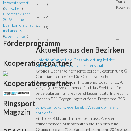
Daniel
in Westendorf
F
50
Kozyrev
(
Schwaben
)
Oberfränkische
G
55
—
2026 – Eine
Bezirksmeisterschaft
F
55
—
mal anders!
(
Oberfranken
)
G
55
—
Förderprogramm
Aktuelles
aus den Bezirken
Unterföhring holt die Gesamtwertung bei der
Kooperationspartner
Oberbayerischen Bezirksmeisterschaft
Großes Gedränge herrschte bei der Siegerehrung. ©
Christian Hennerfein Die Oberbayerische
Kooperationspartner
Bezirksmeisterschaft in Freising ist Geschichte. Am
vergangenen Wochenende fand das Spektakel für
beide Stilarten für alle Altersklassen statt. Insgesamt
standen 521 Begegnungen auf dem Programm. 355...
Ringsport
Schwabenpokal wiederbelebt: Westendorf siegt
Magazin
souverän
Ein tolles Bild zum Turnierabschluss: Alle vier
teilnehmenden Mannschaften stellten sich zum
Gruppenbild auf. © Stefan Günter Im Jahr 2016 ging