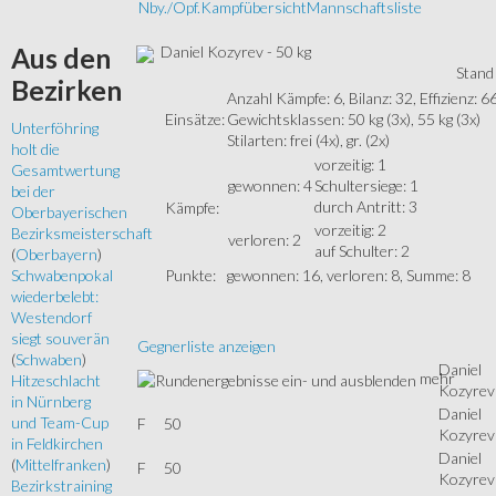
Nby./Opf.
Kampfübersicht
Mannschaftsliste
Daniel Kozyrev - 50 kg
Aus
den
Stand
Bezirken
Anzahl Kämpfe: 6, Bilanz: 32, Effizienz: 
Einsätze:
Gewichtsklassen: 50 kg (3x), 55 kg (3x)
Unterföhring
Stilarten: frei (4x), gr. (2x)
holt die
vorzeitig: 1
Gesamtwertung
gewonnen: 4
Schultersiege: 1
bei der
durch Antritt: 3
Kämpfe:
Oberbayerischen
vorzeitig: 2
Bezirksmeisterschaft
verloren: 2
auf Schulter: 2
(
Oberbayern
)
Punkte:
gewonnen: 16, verloren: 8, Summe: 8
Schwabenpokal
wiederbelebt:
Westendorf
siegt souverän
Gegnerliste anzeigen
(
Schwaben
)
Daniel
mehr
Hitzeschlacht
Kozyrev
in Nürnberg
Daniel
und Team-Cup
F
50
Kozyrev
in Feldkirchen
Daniel
(
Mittelfranken
)
F
50
Kozyrev
Bezirkstraining