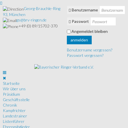
Georg-Brauchle-Ring
Benutzername
93, München
gs@brv-ringen.de
Passwort
+49 (0) 89/15702-370
Angemeldet bleiben
anmelden
Benutzername vergessen?
Passwort vergessen?
Startseite
Wir über uns
Präsidium
Geschäftsstelle
Chronik
Kampfrichter
Landestrainer
Listenführer
Ehrenmitglieder