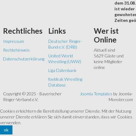
dem 31.08
ist wieder
gewohnte
Zeiten geö
Rechtliches
Links
Wer
ist
Online
Impressum
Deutscher Ringer-
Bund e.V. (DRB)
Rechtehinweis
Aktuell sind
United World
5629 Gäste und
Datenschutzerklärung
Wrestling (UWW)
keine Mitglieder
online
Liga Datenbank
foeldeak Wrestling
Database
Copyright © 2025 - Bayerischer
Joomla Templates
by Joomla-
Ringer-Verband e.V.
Monster.com
Cookies erleichtern die Bereitstellung unserer Dienste. Mit der Nutzung
unserer Dienste erklären Sie sich damit einverstanden, dass wir Cookies
verwenden.
ok