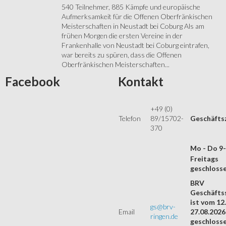
540 Teilnehmer, 885 Kämpfe und europäische
Aufmerksamkeit für die Offenen Oberfränkischen
Meisterschaften in Neustadt bei Coburg Als am
frühen Morgen die ersten Vereine in der
Frankenhalle von Neustadt bei Coburg eintrafen,
war bereits zu spüren, dass die Offenen
Oberfränkischen Meisterschaften...
Facebook
Kontakt
+49 (0)
Telefon
89/15702-
Geschäfts
370
Mo - Do 9
Freitags
geschloss
BRV
Geschäftss
ist vom 12.
gs@brv-
Email
27.08.2026
ringen.de
geschloss