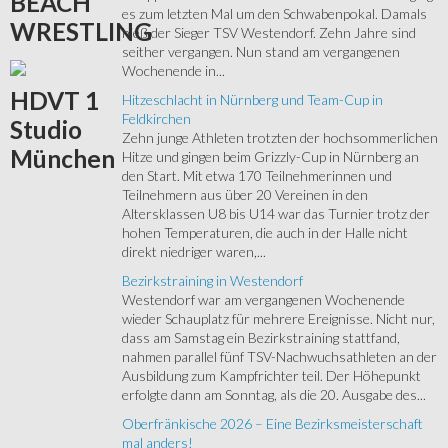
BEACH
es zum letzten Mal um den Schwabenpokal. Damals
WRESTLING
hieß der Sieger TSV Westendorf. Zehn Jahre sind
seither vergangen. Nun stand am vergangenen
Wochenende in...
HDVT
1
Hitzeschlacht in Nürnberg und Team-Cup in
Feldkirchen
Studio
Zehn junge Athleten trotzten der hochsommerlichen
München
Hitze und gingen beim Grizzly-Cup in Nürnberg an
den Start. Mit etwa 170 Teilnehmerinnen und
Teilnehmern aus über 20 Vereinen in den
Altersklassen U8 bis U14 war das Turnier trotz der
hohen Temperaturen, die auch in der Halle nicht
direkt niedriger waren,...
Bezirkstraining in Westendorf
Westendorf war am vergangenen Wochenende
wieder Schauplatz für mehrere Ereignisse. Nicht nur,
dass am Samstag ein Bezirkstraining stattfand,
nahmen parallel fünf TSV-Nachwuchsathleten an der
Ausbildung zum Kampfrichter teil. Der Höhepunkt
erfolgte dann am Sonntag, als die 20. Ausgabe des...
Oberfränkische 2026 – Eine Bezirksmeisterschaft
mal anders!