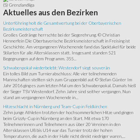
(S) Grenzlandliga
Aktuelles
aus den Bezirken
Unterföhring holt die Gesamtwertung bei der Oberbayerischen
Bezirksmeisterschaft
Großes Gedränge herrschte bei der Siegerehrung. © Christian
Hennerfein Die Oberbayerische Bezirksmeisterschaft in Freising ist
Geschichte. Am vergangenen Wochenende fand das Spektakel für beide
Stilarten für alle Altersklassen statt. Insgesamt standen 521
Begegnungen auf dem Programm. 355...
Schwabenpokal wiederbelebt: Westendorf siegt souverän
Ein tolles Bild zum Turnierabschluss: Alle vier teilnehmenden
Mannschaften stellten sich zum Gruppenbild auf. © Stefan Günter Im
Jahr 2016 ging es zum letzten Mal um den Schwabenpokal. Damals hieß
der Sieger TSV Westendorf. Zehn Jahre sind seither vergangen. Nun
stand am vergangenen Wochenende in...
Hitzeschlacht in Nürnberg und Team-Cup in Feldkirchen
Zehn junge Athleten trotzten der hochsommerlichen Hitze und gingen
beim Grizzly-Cup in Nürnberg an den Start. Mit etwa 170
Teilnehmerinnen und Teilnehmern aus über 20 Vereinen in den
Altersklassen U8 bis U14 war das Turnier trotz der hohen
Temperaturen, die auch in der Halle nicht direkt niedriger waren,...