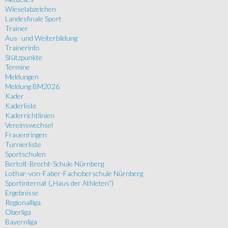
Wieselabzeichen
Landesfinale Sport
Trainer
Aus- und Weiterbildung
Trainerinfo
Stützpunkte
Termine
Meldungen
Meldung BM2026
Kader
Kaderliste
Kaderrichtlinien
Vereinswechsel
Frauenringen
Turnierliste
Sportschulen
Bertolt-Brecht-Schule Nürnberg
Lothar-von-Faber-Fachoberschule Nürnberg
Sportinternat („Haus der Athleten“)
Ergebnisse
Regionalliga
Oberliga
Bayernliga