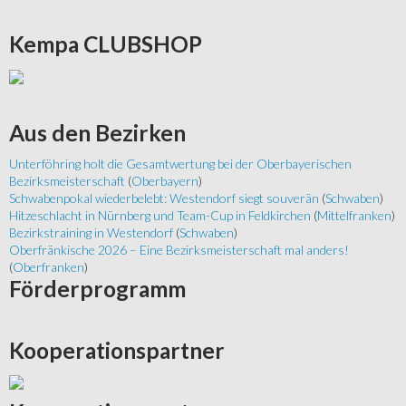
Kempa
CLUBSHOP
Aus
den Bezirken
Unterföhring holt die Gesamtwertung bei der Oberbayerischen
Bezirksmeisterschaft
(
Oberbayern
)
Schwabenpokal wiederbelebt: Westendorf siegt souverän
(
Schwaben
)
Hitzeschlacht in Nürnberg und Team-Cup in Feldkirchen
(
Mittelfranken
)
Bezirkstraining in Westendorf
(
Schwaben
)
Oberfränkische 2026 – Eine Bezirksmeisterschaft mal anders!
(
Oberfranken
)
Förderprogramm
Kooperationspartner