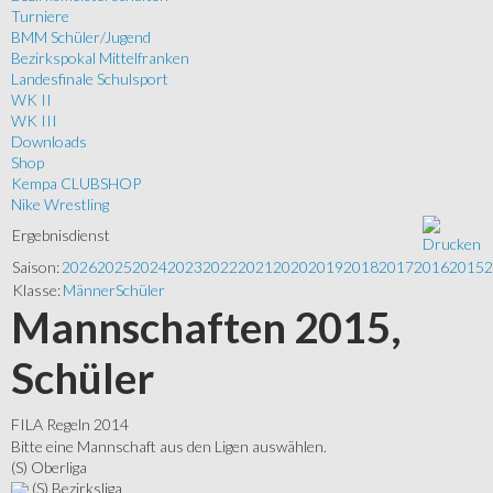
Turniere
BMM Schüler/Jugend
Bezirkspokal Mittelfranken
Landesfinale Schulsport
WK II
WK III
Downloads
Shop
Kempa CLUBSHOP
Nike Wrestling
Ergebnisdienst
Saison:
2026
2025
2024
2023
2022
2021
2020
2019
2018
2017
2016
2015
2
Klasse:
Männer
Schüler
Mannschaften 2015,
Schüler
FILA Regeln 2014
Bitte eine Mannschaft aus den Ligen auswählen.
(S) Oberliga
(S) Bezirksliga