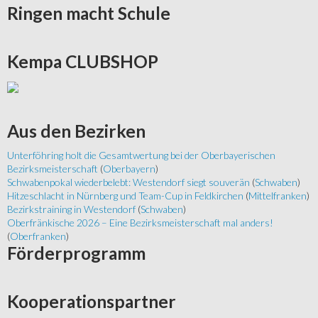
Ringen
macht Schule
Kempa
CLUBSHOP
Aus
den Bezirken
Unterföhring holt die Gesamtwertung bei der Oberbayerischen
Bezirksmeisterschaft
(
Oberbayern
)
Schwabenpokal wiederbelebt: Westendorf siegt souverän
(
Schwaben
)
Hitzeschlacht in Nürnberg und Team-Cup in Feldkirchen
(
Mittelfranken
)
Bezirkstraining in Westendorf
(
Schwaben
)
Oberfränkische 2026 – Eine Bezirksmeisterschaft mal anders!
(
Oberfranken
)
Förderprogramm
Kooperationspartner