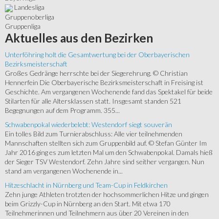
Landesliga
Gruppenoberliga
Gruppenliga
Aktuelles
aus den Bezirken
Unterföhring holt die Gesamtwertung bei der Oberbayerischen
Bezirksmeisterschaft
Großes Gedränge herrschte bei der Siegerehrung. © Christian
Hennerfein Die Oberbayerische Bezirksmeisterschaft in Freising ist
Geschichte. Am vergangenen Wochenende fand das Spektakel für beide
Stilarten für alle Altersklassen statt. Insgesamt standen 521
Begegnungen auf dem Programm. 355...
Schwabenpokal wiederbelebt: Westendorf siegt souverän
Ein tolles Bild zum Turnierabschluss: Alle vier teilnehmenden
Mannschaften stellten sich zum Gruppenbild auf. © Stefan Günter Im
Jahr 2016 ging es zum letzten Mal um den Schwabenpokal. Damals hieß
der Sieger TSV Westendorf. Zehn Jahre sind seither vergangen. Nun
stand am vergangenen Wochenende in...
Hitzeschlacht in Nürnberg und Team-Cup in Feldkirchen
Zehn junge Athleten trotzten der hochsommerlichen Hitze und gingen
beim Grizzly-Cup in Nürnberg an den Start. Mit etwa 170
Teilnehmerinnen und Teilnehmern aus über 20 Vereinen in den