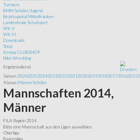
Turniere
BMM Schüler/Jugend
Bezirkspokal Mittelfranken
Landesfinale Schulsport
WK II
WK III
Downloads
Shop
Kempa CLUBSHOP
Nike Wrestling
Ergebnisdienst
Saison:
2026
2025
2024
2023
2022
2021
2020
2019
2018
2017
2016
2015
2
Klasse:
Männer
Schüler
Mannschaften 2014,
Männer
FILA Regeln 2014
Bitte eine Mannschaft aus den Ligen auswählen.
Oberliga
Bayernliga