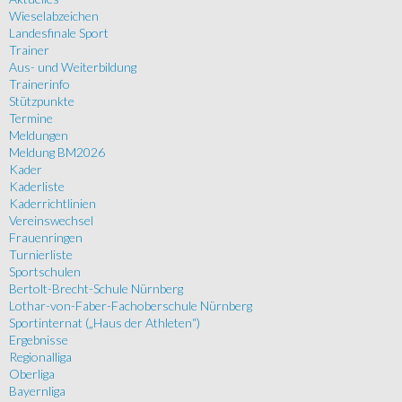
Wieselabzeichen
Landesfinale Sport
Trainer
Aus- und Weiterbildung
Trainerinfo
Stützpunkte
Termine
Meldungen
Meldung BM2026
Kader
Kaderliste
Kaderrichtlinien
Vereinswechsel
Frauenringen
Turnierliste
Sportschulen
Bertolt-Brecht-Schule Nürnberg
Lothar-von-Faber-Fachoberschule Nürnberg
Sportinternat („Haus der Athleten“)
Ergebnisse
Regionalliga
Oberliga
Bayernliga