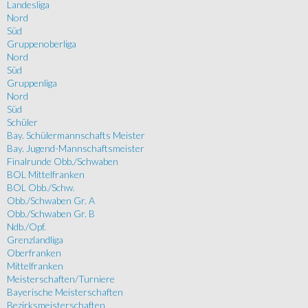
Landesliga
Nord
Süd
Gruppenoberliga
Nord
Süd
Gruppenliga
Nord
Süd
Schüler
Bay. Schülermannschafts Meister
Bay. Jugend-Mannschaftsmeister
Finalrunde Obb./Schwaben
BOL Mittelfranken
BOL Obb./Schw.
Obb./Schwaben Gr. A
Obb./Schwaben Gr. B
Ndb./Opf.
Grenzlandliga
Oberfranken
Mittelfranken
Meisterschaften/Turniere
Bayerische Meisterschaften
Bezirksmeisterschaften