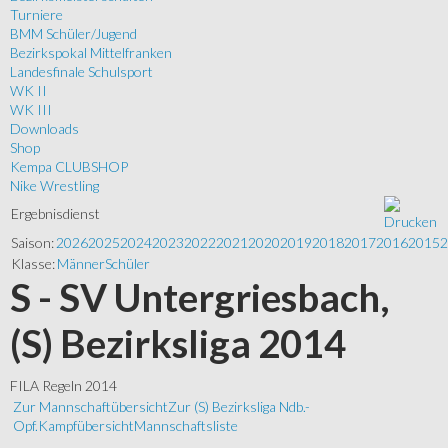
Turniere
BMM Schüler/Jugend
Bezirkspokal Mittelfranken
Landesfinale Schulsport
WK II
WK III
Downloads
Shop
Kempa CLUBSHOP
Nike Wrestling
Ergebnisdienst
Saison:
2026
2025
2024
2023
2022
2021
2020
2019
2018
2017
2016
2015
2
Klasse:
Männer
Schüler
S - SV Untergriesbach,
(S) Bezirksliga 2014
FILA Regeln 2014
Zur Mannschaftübersicht
Zur (S) Bezirksliga Ndb.-
Opf.
Kampfübersicht
Mannschaftsliste