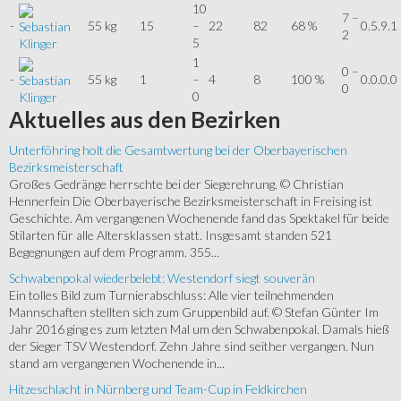
10
7 –
-
55 kg
15
–
22
82
68 %
0.5.9.1
Sebastian
2
5
Klinger
1
0 –
-
55 kg
1
–
4
8
100 %
0.0.0.0
Sebastian
0
0
Klinger
Aktuelles
aus den Bezirken
Unterföhring holt die Gesamtwertung bei der Oberbayerischen
Bezirksmeisterschaft
Großes Gedränge herrschte bei der Siegerehrung. © Christian
Hennerfein Die Oberbayerische Bezirksmeisterschaft in Freising ist
Geschichte. Am vergangenen Wochenende fand das Spektakel für beide
Stilarten für alle Altersklassen statt. Insgesamt standen 521
Begegnungen auf dem Programm. 355...
Schwabenpokal wiederbelebt: Westendorf siegt souverän
Ein tolles Bild zum Turnierabschluss: Alle vier teilnehmenden
Mannschaften stellten sich zum Gruppenbild auf. © Stefan Günter Im
Jahr 2016 ging es zum letzten Mal um den Schwabenpokal. Damals hieß
der Sieger TSV Westendorf. Zehn Jahre sind seither vergangen. Nun
stand am vergangenen Wochenende in...
Hitzeschlacht in Nürnberg und Team-Cup in Feldkirchen