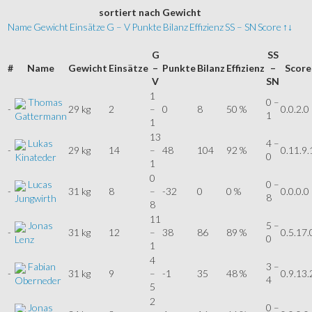
sortiert
nach Gewicht
Name
Gewicht
Einsätze
G – V
Punkte
Bilanz
Effizienz
SS – SN
Score
↑↓
G
SS
#
Name
Gewicht
Einsätze
–
Punkte
Bilanz
Effizienz
–
Score
V
SN
1
Thomas
0 –
-
29 kg
2
–
0
8
50 %
0.0.2.0
1
Gattermann
1
13
Lukas
4 –
-
29 kg
14
–
48
104
92 %
0.11.9.
0
Kinateder
1
0
Lucas
0 –
-
31 kg
8
–
-32
0
0 %
0.0.0.0
8
Jungwirth
8
11
Jonas
5 –
-
31 kg
12
–
38
86
89 %
0.5.17.
0
Lenz
1
4
Fabian
3 –
-
31 kg
9
–
-1
35
48 %
0.9.13.
4
Oberneder
5
2
Jonas
0 –