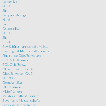
Landesliga
Nord
Süd
Gruppenoberliga
Nord
Süd
Gruppenliga
Nord
Süd
Schüler
Bay. Schülermannschafts Meister
Bay. Jugend-Mannschaftsmeister
Finalrunde Obb./Schwaben
BOL Mittelfranken
BOL Obb./Schw.
Obb./Schwaben Gr. A
Obb./Schwaben Gr. B
Ndb./Opf.
Grenzlandliga
Oberfranken
Mittelfranken
Meisterschaften/Turniere
Bayerische Meisterschaften
Bezirksmeisterschaften