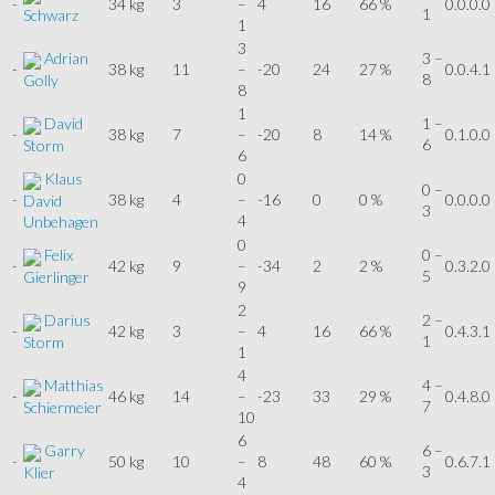
-
34 kg
3
–
4
16
66 %
0.0.0.0
1
Schwarz
1
3
Adrian
3 –
-
38 kg
11
–
-20
24
27 %
0.0.4.1
8
Golly
8
1
David
1 –
-
38 kg
7
–
-20
8
14 %
0.1.0.0
6
Storm
6
Klaus
0
0 –
-
38 kg
4
–
-16
0
0 %
0.0.0.0
David
3
4
Unbehagen
0
Felix
0 –
-
42 kg
9
–
-34
2
2 %
0.3.2.0
5
Gierlinger
9
2
Darius
2 –
-
42 kg
3
–
4
16
66 %
0.4.3.1
1
Storm
1
4
Matthias
4 –
-
46 kg
14
–
-23
33
29 %
0.4.8.0
7
Schiermeier
10
6
Garry
6 –
-
50 kg
10
–
8
48
60 %
0.6.7.1
3
Klier
4