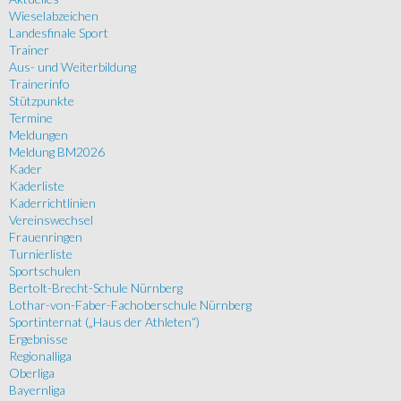
Wieselabzeichen
Landesfinale Sport
Trainer
Aus- und Weiterbildung
Trainerinfo
Stützpunkte
Termine
Meldungen
Meldung BM2026
Kader
Kaderliste
Kaderrichtlinien
Vereinswechsel
Frauenringen
Turnierliste
Sportschulen
Bertolt-Brecht-Schule Nürnberg
Lothar-von-Faber-Fachoberschule Nürnberg
Sportinternat („Haus der Athleten“)
Ergebnisse
Regionalliga
Oberliga
Bayernliga