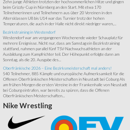
Zehn junge Athleten trotzten der hochsommerlichen Hitze und gingen
beim Grizzly-Cup in Nürnberg an den Start. Mit etwa 170
Teilnehmerinnen und Teilnehmern aus über 20 Vereinen in den
Altersklassen U8 bis U14 war das Turnier trotz der hohen
Temperaturen, die auch in der Halle nicht direkt niedriger waren,...
Bezirkstraining in Westendorf
Westendorf war am vergangenen Wochenende wieder Schauplatz für
mehrere Ereignisse. Nicht nur, dass am Samstag ein Bezirkstraining
stattfand, nahmen parallel fünf TSV-Nachwuchsathleten an der
Ausbildung zum Kampfrichter teil. Der Höhepunkt erfolgte dann am
Sonntag, als die 20. Ausgabe des...
Oberfränkische 2026 – Eine Bezirksmeisterschaft mal anders!
540 Teilnehmer, 885 Kämpfe und europäische Aufmerksamkeit für die
Offenen Oberfränkischen Meisterschaften in Neustadt bei Coburg Als
am frühen Morgen die ersten Vereine in der Frankenhalle von Neustadt
bei Coburg eintrafen, war bereits zu spüren, dass die Offenen
Oberfränkischen Meisterschaften...
Nike
Wrestling