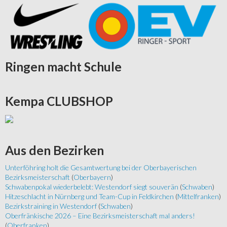
Ringen
macht Schule
Kempa
CLUBSHOP
Aus
den Bezirken
Unterföhring holt die Gesamtwertung bei der Oberbayerischen
Bezirksmeisterschaft
(
Oberbayern
)
Schwabenpokal wiederbelebt: Westendorf siegt souverän
(
Schwaben
)
Hitzeschlacht in Nürnberg und Team-Cup in Feldkirchen
(
Mittelfranken
)
Bezirkstraining in Westendorf
(
Schwaben
)
Oberfränkische 2026 – Eine Bezirksmeisterschaft mal anders!
(
Oberfranken
)