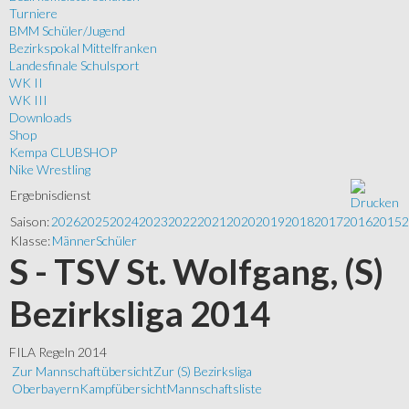
Turniere
BMM Schüler/Jugend
Bezirkspokal Mittelfranken
Landesfinale Schulsport
WK II
WK III
Downloads
Shop
Kempa CLUBSHOP
Nike Wrestling
Ergebnisdienst
Saison:
2026
2025
2024
2023
2022
2021
2020
2019
2018
2017
2016
2015
2
Klasse:
Männer
Schüler
S - TSV St. Wolfgang, (S)
Bezirksliga 2014
FILA Regeln 2014
Zur Mannschaftübersicht
Zur (S) Bezirksliga
Oberbayern
Kampfübersicht
Mannschaftsliste