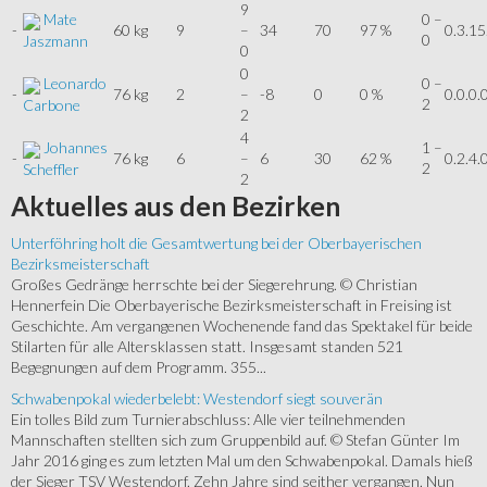
9
Mate
0 –
-
60 kg
9
–
34
70
97 %
0.3.15
0
Jaszmann
0
0
Leonardo
0 –
-
76 kg
2
–
-8
0
0 %
0.0.0.
2
Carbone
2
4
Johannes
1 –
-
76 kg
6
–
6
30
62 %
0.2.4.
2
Scheffler
2
Aktuelles
aus den Bezirken
Unterföhring holt die Gesamtwertung bei der Oberbayerischen
Bezirksmeisterschaft
Großes Gedränge herrschte bei der Siegerehrung. © Christian
Hennerfein Die Oberbayerische Bezirksmeisterschaft in Freising ist
Geschichte. Am vergangenen Wochenende fand das Spektakel für beide
Stilarten für alle Altersklassen statt. Insgesamt standen 521
Begegnungen auf dem Programm. 355...
Schwabenpokal wiederbelebt: Westendorf siegt souverän
Ein tolles Bild zum Turnierabschluss: Alle vier teilnehmenden
Mannschaften stellten sich zum Gruppenbild auf. © Stefan Günter Im
Jahr 2016 ging es zum letzten Mal um den Schwabenpokal. Damals hieß
der Sieger TSV Westendorf. Zehn Jahre sind seither vergangen. Nun