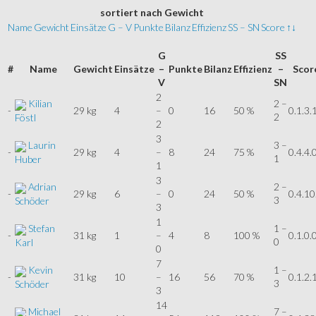
sortiert
nach Gewicht
Name
Gewicht
Einsätze
G – V
Punkte
Bilanz
Effizienz
SS – SN
Score
↑↓
G
SS
#
Name
Gewicht
Einsätze
–
Punkte
Bilanz
Effizienz
–
Scor
V
SN
2
Kilian
2 –
-
29 kg
4
–
0
16
50 %
0.1.3.
2
Föstl
2
3
Laurin
3 –
-
29 kg
4
–
8
24
75 %
0.4.4.
1
Huber
1
3
Adrian
2 –
-
29 kg
6
–
0
24
50 %
0.4.10
3
Schöder
3
1
Stefan
1 –
-
31 kg
1
–
4
8
100 %
0.1.0.
0
Karl
0
7
Kevin
1 –
-
31 kg
10
–
16
56
70 %
0.1.2.
3
Schöder
3
14
Michael
7 –