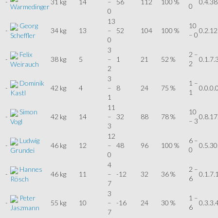
-
31 kg
14
–
56
112
100 %
0.4.38
0
Warmedinger
0
13
Georg
10
-
34 kg
13
–
52
104
100 %
0.2.12
– 0
Scheffler
0
3
Felix
2 –
-
38 kg
5
–
1
21
52 %
0.1.7.
2
Weirauch
2
3
Dominik
1 –
-
42 kg
4
–
8
24
75 %
0.0.0.
1
Kastl
1
11
Simon
10
-
42 kg
14
–
32
88
78 %
0.8.17
– 3
Vogl
3
12
Ludwig
6 –
-
46 kg
12
–
48
96
100 %
0.5.30
0
Grundei
0
4
Hannes
2 –
-
46 kg
11
–
-12
32
36 %
0.1.7.
6
Rösch
7
3
Peter
1 –
-
55 kg
10
–
-16
24
30 %
0.3.3.
6
Jaszmann
7