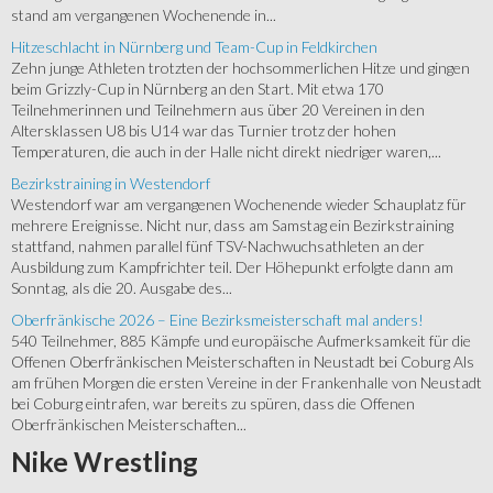
stand am vergangenen Wochenende in...
Hitzeschlacht in Nürnberg und Team-Cup in Feldkirchen
Zehn junge Athleten trotzten der hochsommerlichen Hitze und gingen
beim Grizzly-Cup in Nürnberg an den Start. Mit etwa 170
Teilnehmerinnen und Teilnehmern aus über 20 Vereinen in den
Altersklassen U8 bis U14 war das Turnier trotz der hohen
Temperaturen, die auch in der Halle nicht direkt niedriger waren,...
Bezirkstraining in Westendorf
Westendorf war am vergangenen Wochenende wieder Schauplatz für
mehrere Ereignisse. Nicht nur, dass am Samstag ein Bezirkstraining
stattfand, nahmen parallel fünf TSV-Nachwuchsathleten an der
Ausbildung zum Kampfrichter teil. Der Höhepunkt erfolgte dann am
Sonntag, als die 20. Ausgabe des...
Oberfränkische 2026 – Eine Bezirksmeisterschaft mal anders!
540 Teilnehmer, 885 Kämpfe und europäische Aufmerksamkeit für die
Offenen Oberfränkischen Meisterschaften in Neustadt bei Coburg Als
am frühen Morgen die ersten Vereine in der Frankenhalle von Neustadt
bei Coburg eintrafen, war bereits zu spüren, dass die Offenen
Oberfränkischen Meisterschaften...
Nike
Wrestling