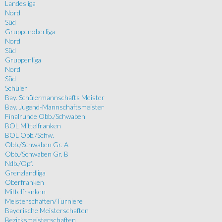
Landesliga
Nord
Süd
Gruppenoberliga
Nord
Süd
Gruppenliga
Nord
Süd
Schüler
Bay. Schülermannschafts Meister
Bay. Jugend-Mannschaftsmeister
Finalrunde Obb./Schwaben
BOL Mittelfranken
BOL Obb./Schw.
Obb./Schwaben Gr. A
Obb./Schwaben Gr. B
Ndb./Opf.
Grenzlandliga
Oberfranken
Mittelfranken
Meisterschaften/Turniere
Bayerische Meisterschaften
Bezirksmeisterschaften