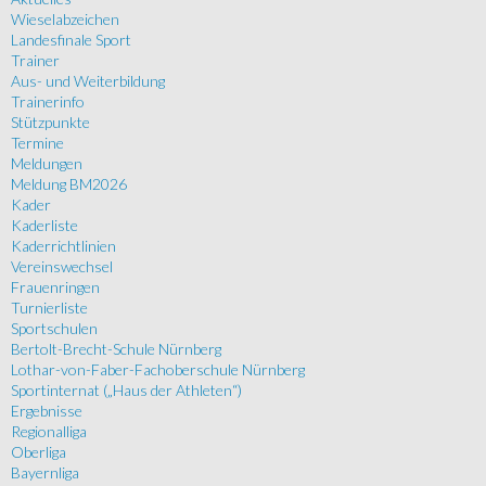
Wieselabzeichen
Landesfinale Sport
Trainer
Aus- und Weiterbildung
Trainerinfo
Stützpunkte
Termine
Meldungen
Meldung BM2026
Kader
Kaderliste
Kaderrichtlinien
Vereinswechsel
Frauenringen
Turnierliste
Sportschulen
Bertolt-Brecht-Schule Nürnberg
Lothar-von-Faber-Fachoberschule Nürnberg
Sportinternat („Haus der Athleten“)
Ergebnisse
Regionalliga
Oberliga
Bayernliga