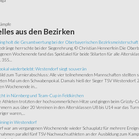
iga
a
kämpfe
lles
aus den Bezirken
ing holt die Gesamtwertung bei der Oberbayerischen Bezirksmeisterschaft
ränge herrschte bei der Siegerehrung. © Christian Hennerfein Die Oberbay
enen Wochenende fand das Spektakel für beide Stilarten für alle Alterskl
 355...
okal wiederbelebt: Westendorf siegt souverän
 Bild zum Turnierabschluss: Alle vier teilnehmenden Mannschaften stellten 
zten Mal um den Schwabenpokal. Damals hieß der Sieger TSV Westendorf. 
en Wochenende in...
cht in Nürnberg und Team-Cup in Feldkirchen
 Athleten trotzten der hochsommerlichen Hitze und gingen beim Grizzly-C
hmern aus über 20 Vereinen in den Altersklassen U8 bis U14 war das Turnie
riger waren,...
ining in Westendorf
 war am vergangenen Wochenende wieder Schauplatz für mehrere Ereigniss
 nahmen parallel fünf TSV-Nachwuchsathleten an der Ausbildung zum Kampfr