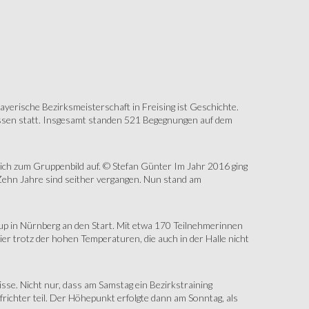
erische Bezirksmeisterschaft in Freising ist Geschichte.
assen statt. Insgesamt standen 521 Begegnungen auf dem
sich zum Gruppenbild auf. © Stefan Günter Im Jahr 2016 ging
Zehn Jahre sind seither vergangen. Nun stand am
up in Nürnberg an den Start. Mit etwa 170 Teilnehmerinnen
r trotz der hohen Temperaturen, die auch in der Halle nicht
e. Nicht nur, dass am Samstag ein Bezirkstraining
ichter teil. Der Höhepunkt erfolgte dann am Sonntag, als