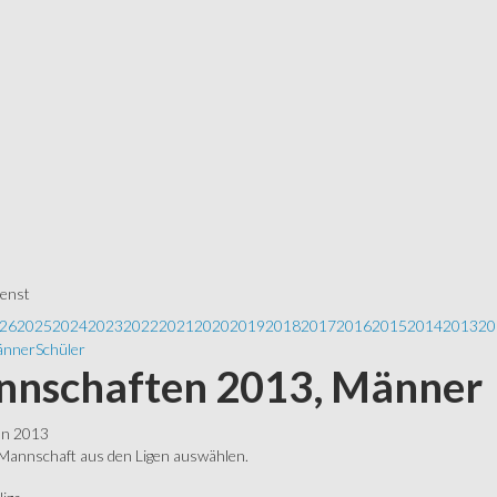
ienst
26
2025
2024
2023
2022
2021
2020
2019
2018
2017
2016
2015
2014
2013
20
nner
Schüler
nschaften 2013, Männer
ln 2013
 Mannschaft aus den Ligen auswählen.