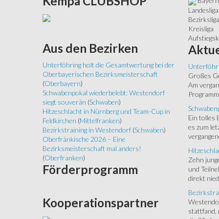
Kempa
CLUBSHOP
Bayernl
Landesliga
Bezirkslig
Kreisliga
Aufstiegs
Aus
den Bezirken
Aktue
Unterföhring holt die Gesamtwertung bei der
Unterföhr
Oberbayerischen Bezirksmeisterschaft
Großes Ged
(
Oberbayern
)
Am vergang
Schwabenpokal wiederbelebt: Westendorf
Programm.
siegt souverän
(
Schwaben
)
Schwabenp
Hitzeschlacht in Nürnberg und Team-Cup in
Ein tolles
Feldkirchen
(
Mittelfranken
)
es zum let
Bezirkstraining in Westendorf
(
Schwaben
)
vergangen
Oberfränkische 2026 – Eine
Bezirksmeisterschaft mal anders!
Hitzeschla
(
Oberfranken
)
Zehn junge
Förderprogramm
und Teilne
direkt nied
Bezirkstra
Kooperationspartner
Westendorf
stattfand,