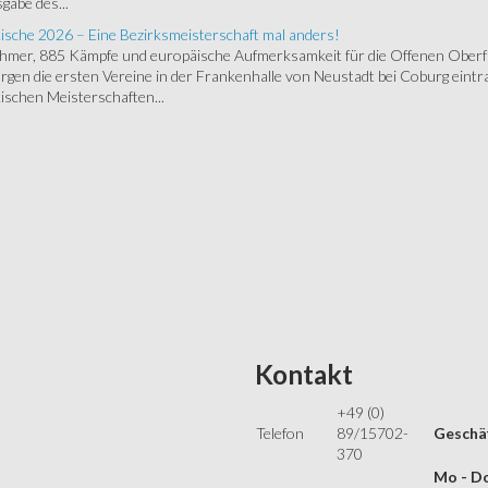
gabe des...
ische 2026 – Eine Bezirksmeisterschaft mal anders!
ehmer, 885 Kämpfe und europäische Aufmerksamkeit für die Offenen Oberfr
gen die ersten Vereine in der Frankenhalle von Neustadt bei Coburg eintra
schen Meisterschaften...
Kontakt
+49 (0)
Telefon
89/15702-
Geschäf
370
Mo - Do