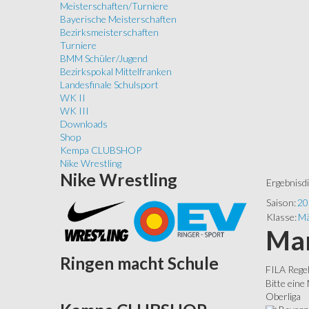
Meisterschaften/Turniere
Bayerische Meisterschaften
Bezirksmeisterschaften
Turniere
BMM Schüler/Jugend
Bezirkspokal Mittelfranken
Landesfinale Schulsport
WK II
WK III
Downloads
Shop
Kempa CLUBSHOP
Nike Wrestling
Nike
Wrestling
Ergebnisd
Saison:
20
Klasse:
Mä
Man
Ringen
macht Schule
FILA Rege
Bitte eine
Oberliga