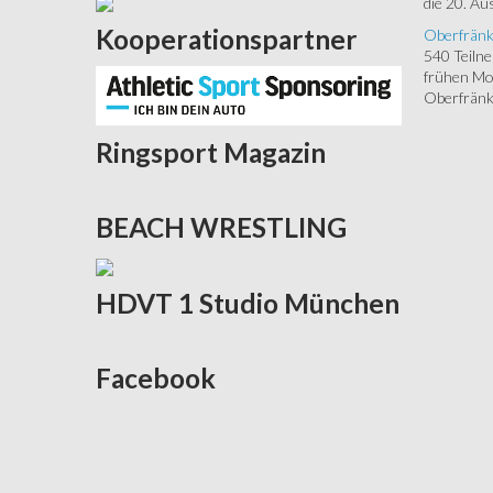
die 20. Aus
Kooperationspartner
Oberfränk
540 Teiln
frühen Mor
Oberfränki
Ringsport
Magazin
BEACH
WRESTLING
HDVT
1 Studio München
Facebook