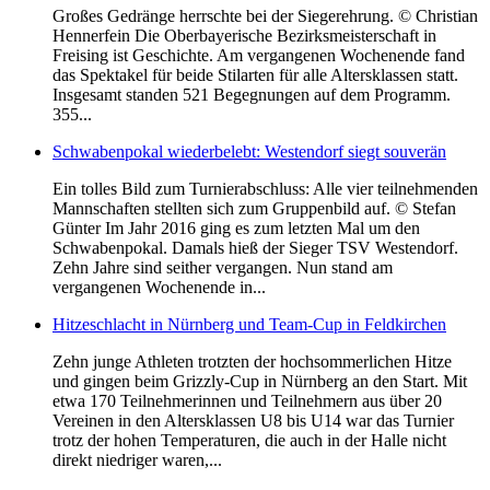
Großes Gedränge herrschte bei der Siegerehrung. © Christian
Hennerfein Die Oberbayerische Bezirksmeisterschaft in
Freising ist Geschichte. Am vergangenen Wochenende fand
das Spektakel für beide Stilarten für alle Altersklassen statt.
Insgesamt standen 521 Begegnungen auf dem Programm.
355...
Schwabenpokal wiederbelebt: Westendorf siegt souverän
Ein tolles Bild zum Turnierabschluss: Alle vier teilnehmenden
Mannschaften stellten sich zum Gruppenbild auf. © Stefan
Günter Im Jahr 2016 ging es zum letzten Mal um den
Schwabenpokal. Damals hieß der Sieger TSV Westendorf.
Zehn Jahre sind seither vergangen. Nun stand am
vergangenen Wochenende in...
Hitzeschlacht in Nürnberg und Team-Cup in Feldkirchen
Zehn junge Athleten trotzten der hochsommerlichen Hitze
und gingen beim Grizzly-Cup in Nürnberg an den Start. Mit
etwa 170 Teilnehmerinnen und Teilnehmern aus über 20
Vereinen in den Altersklassen U8 bis U14 war das Turnier
trotz der hohen Temperaturen, die auch in der Halle nicht
direkt niedriger waren,...