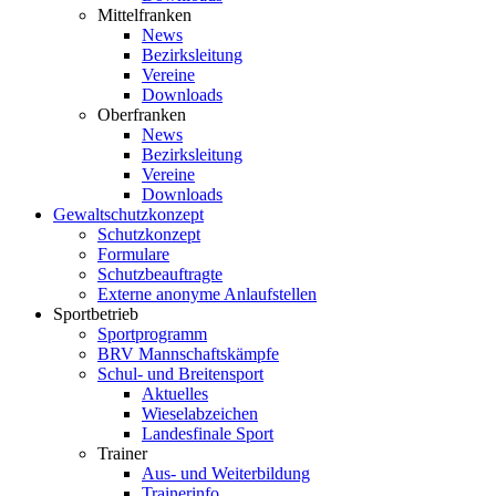
Mittelfranken
News
Bezirksleitung
Vereine
Downloads
Oberfranken
News
Bezirksleitung
Vereine
Downloads
Gewaltschutzkonzept
Schutzkonzept
Formulare
Schutzbeauftragte
Externe anonyme Anlaufstellen
Sportbetrieb
Sportprogramm
BRV Mannschaftskämpfe
Schul- und Breitensport
Aktuelles
Wieselabzeichen
Landesfinale Sport
Trainer
Aus- und Weiterbildung
Trainerinfo