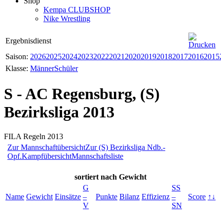
Shop
Kempa CLUBSHOP
Nike Wrestling
Ergebnisdienst
Saison:
2026
2025
2024
2023
2022
2021
2020
2019
2018
2017
2016
2015
Klasse:
Männer
Schüler
S - AC Regensburg, (S)
Bezirksliga 2013
FILA Regeln 2013
Zur Mannschaftübersicht
Zur (S) Bezirksliga Ndb.-
Opf.
Kampfübersicht
Mannschaftsliste
sortiert
nach Gewicht
G
SS
Name
Gewicht
Einsätze
–
Punkte
Bilanz
Effizienz
–
Score
↑↓
V
SN