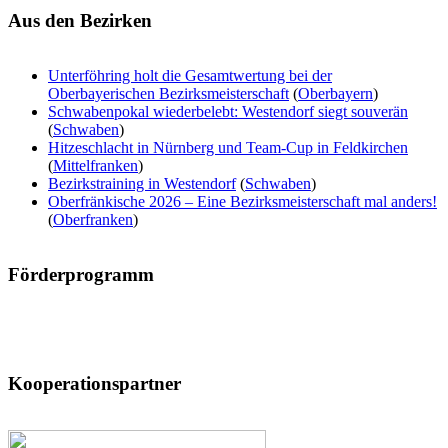
Aus
den Bezirken
Unterföhring holt die Gesamtwertung bei der
Oberbayerischen Bezirksmeisterschaft
(
Oberbayern
)
Schwabenpokal wiederbelebt: Westendorf siegt souverän
(
Schwaben
)
Hitzeschlacht in Nürnberg und Team-Cup in Feldkirchen
(
Mittelfranken
)
Bezirkstraining in Westendorf
(
Schwaben
)
Oberfränkische 2026 – Eine Bezirksmeisterschaft mal anders!
(
Oberfranken
)
Förderprogramm
Kooperationspartner