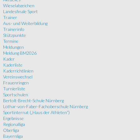
Wieselabzeichen
Landesfinale Sport
Trainer
Aus- und Weiterbildung
Trainerinfo
Stützpunkte
Termine
Meldungen
Meldung BM2026
Kader
Kaderliste
Kaderrichtlinien
Vereinswechsel
Frauenringen
Turnierliste
Sportschulen
Bertolt-Brecht-Schule Nürnberg
Lothar-von-Faber-Fachoberschule Nürnberg
Sportinternat („Haus der Athleten“)
Ergebnisse
Regionalliga
Oberliga
Bayernliga