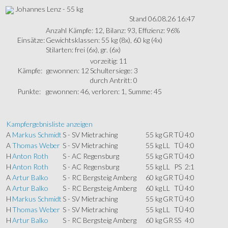
Johannes Lenz - 55 kg
Stand 06.08.26 16:47
Anzahl Kämpfe: 12, Bilanz: 93, Effizienz: 96%
Einsätze:
Gewichtsklassen: 55 kg (8x), 60 kg (4x)
Stilarten: frei (6x), gr. (6x)
vorzeitig: 11
Kämpfe:
gewonnen: 12
Schultersiege: 3
durch Antritt: 0
Punkte:
gewonnen: 46, verloren: 1, Summe: 45
Kampfergebnisliste anzeigen
A
Markus Schmidt
S - SV Mietraching
55 kg
GR
TÜ
4:0
A
Thomas Weber
S - SV Mietraching
55 kg
LL
TÜ
4:0
H
Anton Roth
S - AC Regensburg
55 kg
GR
TÜ
4:0
H
Anton Roth
S - AC Regensburg
55 kg
LL
PS
2:1
A
Artur Balko
S - RC Bergsteig Amberg
60 kg
GR
TÜ
4:0
A
Artur Balko
S - RC Bergsteig Amberg
60 kg
LL
TÜ
4:0
H
Markus Schmidt
S - SV Mietraching
55 kg
GR
TÜ
4:0
H
Thomas Weber
S - SV Mietraching
55 kg
LL
TÜ
4:0
H
Artur Balko
S - RC Bergsteig Amberg
60 kg
GR
SS
4:0