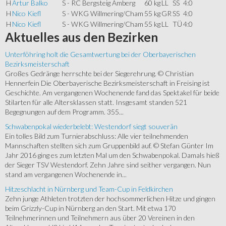
H
Artur Balko
S - RC Bergsteig Amberg
60 kg
LL
SS
4:0
H
Nico Kiefl
S - WKG Willmering/Cham
55 kg
GR
SS
4:0
H
Nico Kiefl
S - WKG Willmering/Cham
55 kg
LL
TÜ
4:0
Aktuelles
aus den Bezirken
Unterföhring holt die Gesamtwertung bei der Oberbayerischen
Bezirksmeisterschaft
Großes Gedränge herrschte bei der Siegerehrung. © Christian
Hennerfein Die Oberbayerische Bezirksmeisterschaft in Freising ist
Geschichte. Am vergangenen Wochenende fand das Spektakel für beide
Stilarten für alle Altersklassen statt. Insgesamt standen 521
Begegnungen auf dem Programm. 355...
Schwabenpokal wiederbelebt: Westendorf siegt souverän
Ein tolles Bild zum Turnierabschluss: Alle vier teilnehmenden
Mannschaften stellten sich zum Gruppenbild auf. © Stefan Günter Im
Jahr 2016 ging es zum letzten Mal um den Schwabenpokal. Damals hieß
der Sieger TSV Westendorf. Zehn Jahre sind seither vergangen. Nun
stand am vergangenen Wochenende in...
Hitzeschlacht in Nürnberg und Team-Cup in Feldkirchen
Zehn junge Athleten trotzten der hochsommerlichen Hitze und gingen
beim Grizzly-Cup in Nürnberg an den Start. Mit etwa 170
Teilnehmerinnen und Teilnehmern aus über 20 Vereinen in den