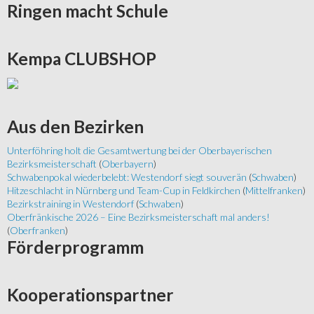
Ringen
macht Schule
Kempa
CLUBSHOP
Aus
den Bezirken
Unterföhring holt die Gesamtwertung bei der Oberbayerischen
Bezirksmeisterschaft
(
Oberbayern
)
Schwabenpokal wiederbelebt: Westendorf siegt souverän
(
Schwaben
)
Hitzeschlacht in Nürnberg und Team-Cup in Feldkirchen
(
Mittelfranken
)
Bezirkstraining in Westendorf
(
Schwaben
)
Oberfränkische 2026 – Eine Bezirksmeisterschaft mal anders!
(
Oberfranken
)
Förderprogramm
Kooperationspartner