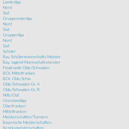
Landesliga
Nord
Süd
Gruppenoberliga
Nord
Süd
Gruppenliga
Nord
Süd
Schüler
Bay. Schülermannschafts Meister
Bay. Jugend-Mannschaftsmeister
Finalrunde Obb./Schwaben
BOL Mittelfranken
BOL Obb./Schw.
Obb./Schwaben Gr. A
Obb./Schwaben Gr. B
Ndb./Opf.
Grenzlandliga
Oberfranken
Mittelfranken
Meisterschaften/Turniere
Bayerische Meisterschaften
Bezirksmeisterschaften