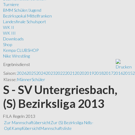
Turniere
BMM Schüler/Jugend
Bezirkspokal Mittelfranken
Landesfinale Schulsport
WK II
WK III
Downloads
Shop
Kempa CLUBSHOP
Nike Wrestling
Ergebnisdienst
Saison:
2026
2025
2024
2023
2022
2021
2020
2019
2018
2017
2016
2015
2
Klasse:
Männer
Schüler
S - SV Untergriesbach,
(S) Bezirksliga 2013
FILA Regeln 2013
Zur Mannschaftübersicht
Zur (S) Bezirksliga Ndb.-
Opf.
Kampfübersicht
Mannschaftsliste