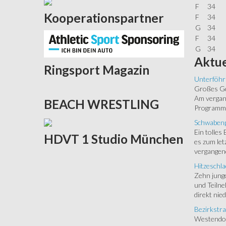
F
34
Kooperationspartner
F
34
G
34
F
34
G
34
Aktue
Ringsport
Magazin
Unterföhr
Großes Ged
Am vergang
BEACH
WRESTLING
Programm.
Schwabenp
Ein tolles
HDVT
1 Studio München
es zum let
vergangen
Hitzeschla
Zehn junge
und Teilne
direkt nied
Bezirkstra
Westendorf