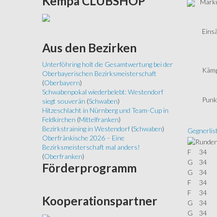
Kempa
CLUBSHOP
Marku
Einsä
Aus
den Bezirken
Unterföhring holt die Gesamtwertung bei der
Kämp
Oberbayerischen Bezirksmeisterschaft
(
Oberbayern
)
Schwabenpokal wiederbelebt: Westendorf
Punk
siegt souverän
(
Schwaben
)
Hitzeschlacht in Nürnberg und Team-Cup in
Feldkirchen
(
Mittelfranken
)
Bezirkstraining in Westendorf
(
Schwaben
)
Gegnerlis
Oberfränkische 2026 – Eine
Bezirksmeisterschaft mal anders!
F
34
(
Oberfranken
)
G
34
Förderprogramm
G
34
F
34
F
34
Kooperationspartner
G
34
G
34