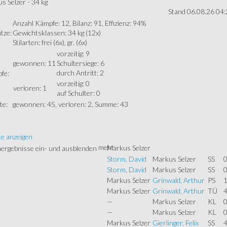
s Selzer - 34 kg
Stand 06.08.26 04:
Anzahl Kämpfe: 12, Bilanz: 91, Effizienz: 94%
tze:
Gewichtsklassen: 34 kg (12x)
Stilarten: frei (6x), gr. (6x)
vorzeitig: 9
gewonnen: 11
Schultersiege: 6
durch Antritt: 2
fe:
vorzeitig: 0
verloren: 1
auf Schulter: 0
te:
gewonnen: 45, verloren: 2, Summe: 43
te anzeigen
mehr
Markus Selzer
Storm, David
Markus Selzer
SS
0
Storm, David
Markus Selzer
SS
0
Markus Selzer
Grinwald, Arthur
PS
1
Markus Selzer
Grinwald, Arthur
TÜ
4
—
Markus Selzer
KL
0
—
Markus Selzer
KL
0
Markus Selzer
Gierlinger, Felix
SS
4