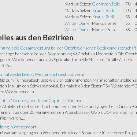
Markus Selzer
Gierlinger, Felix
TÜ
4
Markus Selzer
Kraus, Rudi
TÜ
4
Markus Selzer
Kraus, Rudi
SS
4
Walter, Daniel
Markus Selzer
SS
0
Walter, Daniel
Markus Selzer
SS
0
lles
aus den Bezirken
ing holt die Gesamtwertung bei der Oberbayerischen Bezirksmeisterschaft
ränge herrschte bei der Siegerehrung. © Christian Hennerfein Die Oberbay
enen Wochenende fand das Spektakel für beide Stilarten für alle Alterskl
 355...
okal wiederbelebt: Westendorf siegt souverän
 Bild zum Turnierabschluss: Alle vier teilnehmenden Mannschaften stellten 
zten Mal um den Schwabenpokal. Damals hieß der Sieger TSV Westendorf. 
en Wochenende in...
cht in Nürnberg und Team-Cup in Feldkirchen
 Athleten trotzten der hochsommerlichen Hitze und gingen beim Grizzly-C
hmern aus über 20 Vereinen in den Altersklassen U8 bis U14 war das Turnie
riger waren,...
ining in Westendorf
 war am vergangenen Wochenende wieder Schauplatz für mehrere Ereigniss