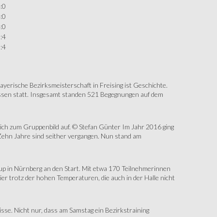
:0
:0
:0
:4
:4
erische Bezirksmeisterschaft in Freising ist Geschichte.
assen statt. Insgesamt standen 521 Begegnungen auf dem
sich zum Gruppenbild auf. © Stefan Günter Im Jahr 2016 ging
Zehn Jahre sind seither vergangen. Nun stand am
up in Nürnberg an den Start. Mit etwa 170 Teilnehmerinnen
r trotz der hohen Temperaturen, die auch in der Halle nicht
e. Nicht nur, dass am Samstag ein Bezirkstraining