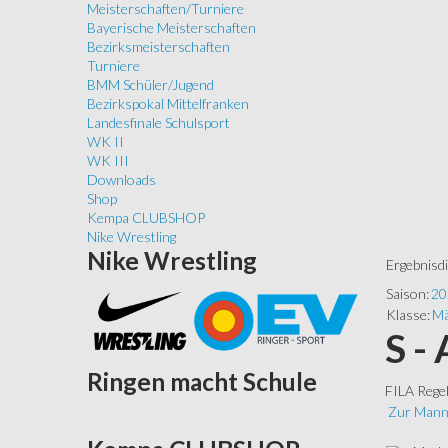
Meisterschaften/Turniere
Bayerische Meisterschaften
Bezirksmeisterschaften
Turniere
BMM Schüler/Jugend
Bezirkspokal Mittelfranken
Landesfinale Schulsport
WK II
WK III
Downloads
Shop
Kempa CLUBSHOP
Nike Wrestling
Nike
Wrestling
Ergebnisd
Saison:
20
Klasse:
Mä
S -
Ringen
macht Schule
FILA Rege
Zur Mann