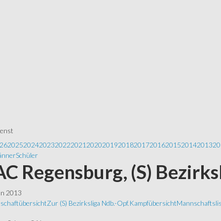
ienst
26
2025
2024
2023
2022
2021
2020
2019
2018
2017
2016
2015
2014
2013
20
nner
Schüler
 AC Regensburg, (S) Bezirks
ln 2013
schaftübersicht
Zur (S) Bezirksliga Ndb.-Opf.
Kampfübersicht
Mannschaftsli