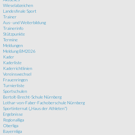
Wieselabzeichen
Landesfinale Sport
Trainer
Aus- und Weiterbildung
Trainerinfo
Stützpunkte
Termine
Meldungen
Meldung BM2026
Kader
Kaderliste
Kaderrichtlinien
Vereinswechsel
Frauenringen
Turnierliste
Sportschulen
Bertolt-Brecht-Schule Nürnberg
Lothar-von-Faber-Fachoberschule Nürnberg
Sportinternat („Haus der Athleten“)
Ergebnisse
Regionalliga
Oberliga
Bayernliga