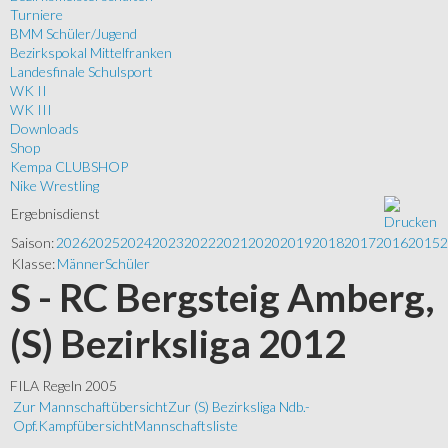
Turniere
BMM Schüler/Jugend
Bezirkspokal Mittelfranken
Landesfinale Schulsport
WK II
WK III
Downloads
Shop
Kempa CLUBSHOP
Nike Wrestling
Ergebnisdienst
Saison:
2026
2025
2024
2023
2022
2021
2020
2019
2018
2017
2016
2015
2
Klasse:
Männer
Schüler
S - RC Bergsteig Amberg,
(S) Bezirksliga 2012
FILA Regeln 2005
Zur Mannschaftübersicht
Zur (S) Bezirksliga Ndb.-
Opf.
Kampfübersicht
Mannschaftsliste