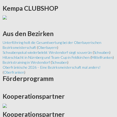
Kempa
CLUBSHOP
Aus
den Bezirken
Unterföhring holt die Gesamtwertung bei der Oberbayerischen
Bezirksmeisterschaft
(
Oberbayern
)
Schwabenpokal wiederbelebt: Westendorf siegt souverän
(
Schwaben
)
Hitzeschlacht in Nürnberg und Team-Cup in Feldkirchen
(
Mittelfranken
)
Bezirkstraining in Westendorf
(
Schwaben
)
Oberfränkische 2026 – Eine Bezirksmeisterschaft mal anders!
(
Oberfranken
)
Förderprogramm
Kooperationspartner
Kooperationspartner