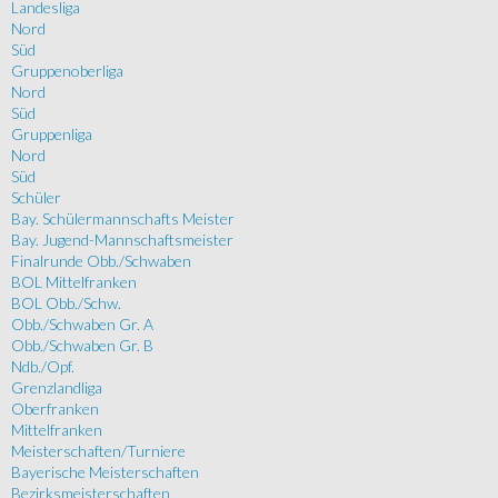
Landesliga
Nord
Süd
Gruppenoberliga
Nord
Süd
Gruppenliga
Nord
Süd
Schüler
Bay. Schülermannschafts Meister
Bay. Jugend-Mannschaftsmeister
Finalrunde Obb./Schwaben
BOL Mittelfranken
BOL Obb./Schw.
Obb./Schwaben Gr. A
Obb./Schwaben Gr. B
Ndb./Opf.
Grenzlandliga
Oberfranken
Mittelfranken
Meisterschaften/Turniere
Bayerische Meisterschaften
Bezirksmeisterschaften