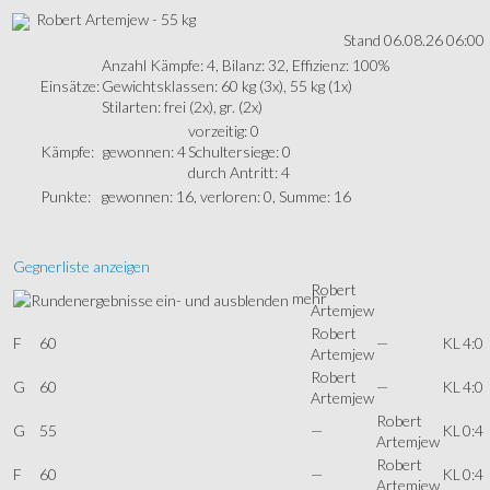
Robert Artemjew - 55 kg
Stand 06.08.26 06:00
Anzahl Kämpfe: 4, Bilanz: 32, Effizienz: 100%
Einsätze:
Gewichtsklassen: 60 kg (3x), 55 kg (1x)
Stilarten: frei (2x), gr. (2x)
vorzeitig: 0
Kämpfe:
gewonnen: 4
Schultersiege: 0
durch Antritt: 4
Punkte:
gewonnen: 16, verloren: 0, Summe: 16
Gegnerliste anzeigen
Robert
mehr
Artemjew
Robert
F
60
—
KL
4:0
Artemjew
Robert
G
60
—
KL
4:0
Artemjew
Robert
G
55
—
KL
0:4
Artemjew
Robert
F
60
—
KL
0:4
Artemjew