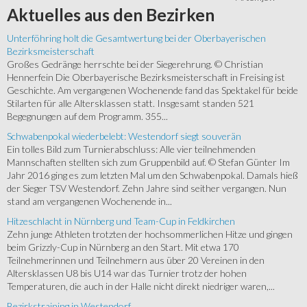
Aktuelles
aus den Bezirken
Unterföhring holt die Gesamtwertung bei der Oberbayerischen
Bezirksmeisterschaft
Großes Gedränge herrschte bei der Siegerehrung. © Christian
Hennerfein Die Oberbayerische Bezirksmeisterschaft in Freising ist
Geschichte. Am vergangenen Wochenende fand das Spektakel für beide
Stilarten für alle Altersklassen statt. Insgesamt standen 521
Begegnungen auf dem Programm. 355...
Schwabenpokal wiederbelebt: Westendorf siegt souverän
Ein tolles Bild zum Turnierabschluss: Alle vier teilnehmenden
Mannschaften stellten sich zum Gruppenbild auf. © Stefan Günter Im
Jahr 2016 ging es zum letzten Mal um den Schwabenpokal. Damals hieß
der Sieger TSV Westendorf. Zehn Jahre sind seither vergangen. Nun
stand am vergangenen Wochenende in...
Hitzeschlacht in Nürnberg und Team-Cup in Feldkirchen
Zehn junge Athleten trotzten der hochsommerlichen Hitze und gingen
beim Grizzly-Cup in Nürnberg an den Start. Mit etwa 170
Teilnehmerinnen und Teilnehmern aus über 20 Vereinen in den
Altersklassen U8 bis U14 war das Turnier trotz der hohen
Temperaturen, die auch in der Halle nicht direkt niedriger waren,...
Bezirkstraining in Westendorf