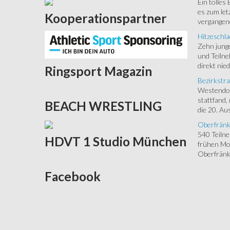
Ein tolles
es zum let
Kooperationspartner
vergangen
Hitzeschla
Zehn junge
und Teilne
direkt nied
Ringsport
Magazin
Bezirkstra
Westendorf
stattfand,
BEACH
WRESTLING
die 20. Aus
Oberfränk
540 Teiln
HDVT
1 Studio München
frühen Mor
Oberfränki
Facebook