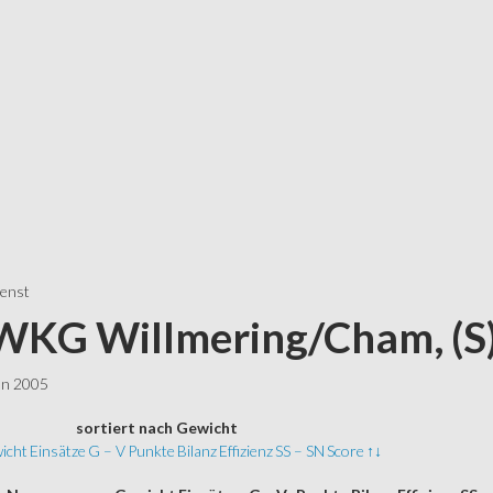
ienst
 WKG Willmering/Cham, (S)
ln 2005
sortiert
nach Gewicht
icht
Einsätze
G – V
Punkte
Bilanz
Effizienz
SS – SN
Score
↑↓