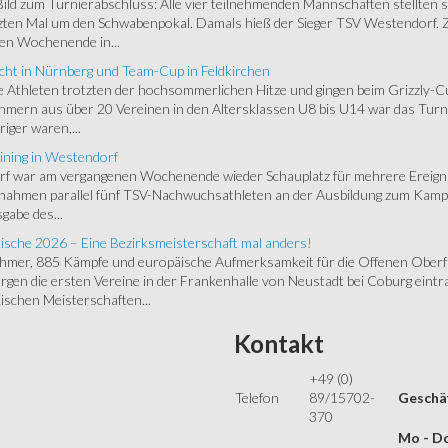
 Bild zum Turnierabschluss: Alle vier teilnehmenden Mannschaften stellten 
zten Mal um den Schwabenpokal. Damals hieß der Sieger TSV Westendorf. 
en Wochenende in...
cht in Nürnberg und Team-Cup in Feldkirchen
 Athleten trotzten der hochsommerlichen Hitze und gingen beim Grizzly-C
hmern aus über 20 Vereinen in den Altersklassen U8 bis U14 war das Turnie
riger waren,...
ining in Westendorf
 war am vergangenen Wochenende wieder Schauplatz für mehrere Ereigniss
 nahmen parallel fünf TSV-Nachwuchsathleten an der Ausbildung zum Kampfr
gabe des...
ische 2026 – Eine Bezirksmeisterschaft mal anders!
ehmer, 885 Kämpfe und europäische Aufmerksamkeit für die Offenen Oberfr
gen die ersten Vereine in der Frankenhalle von Neustadt bei Coburg eintra
schen Meisterschaften...
Kontakt
+49 (0)
Telefon
89/15702-
Geschäf
370
Mo - Do