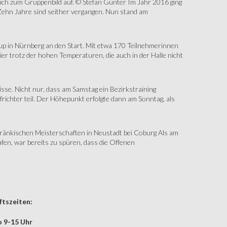
sich zum Gruppenbild auf. © Stefan Günter Im Jahr 2016 ging
Zehn Jahre sind seither vergangen. Nun stand am
up in Nürnberg an den Start. Mit etwa 170 Teilnehmerinnen
r trotz der hohen Temperaturen, die auch in der Halle nicht
e. Nicht nur, dass am Samstag ein Bezirkstraining
ichter teil. Der Höhepunkt erfolgte dann am Sonntag, als
änkischen Meisterschaften in Neustadt bei Coburg Als am
fen, war bereits zu spüren, dass die Offenen
tszeiten:
 9-15 Uhr