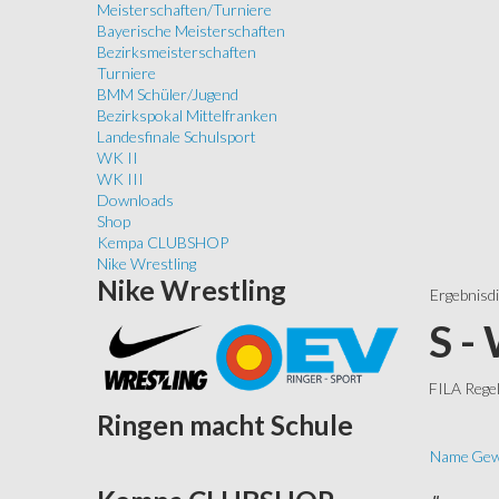
Meisterschaften/Turniere
Bayerische Meisterschaften
Bezirksmeisterschaften
Turniere
BMM Schüler/Jugend
Bezirkspokal Mittelfranken
Landesfinale Schulsport
WK II
WK III
Downloads
Shop
Kempa CLUBSHOP
Nike Wrestling
Nike
Wrestling
Ergebnisd
S -
FILA Rege
Ringen
macht Schule
Name
Gew