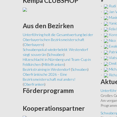
Kempa
CLUBSHOP
#
-
Rudi
-
Jan 
-
Maxi
-
Yanic
Aus
den Bezirken
-
Felix
-
Konst
Unterföhring holt die Gesamtwertung bei der
Oberbayerischen Bezirksmeisterschaft
-
Nico 
(
Oberbayern
)
-
Ewald
Schwabenpokal wiederbelebt: Westendorf
-
Patri
siegt souverän
(
Schwaben
)
-
Viats
Hitzeschlacht in Nürnberg und Team-Cup in
-
Dmit
Feldkirchen
(
Mittelfranken
)
-
Micha
Bezirkstraining in Westendorf
(
Schwaben
)
Oberfränkische 2026 – Eine
-
Richa
Bezirksmeisterschaft mal anders!
Aktue
(
Oberfranken
)
Förderprogramm
Unterföhr
Großes Ged
Am vergang
Programm.
Kooperationspartner
Schwabenp