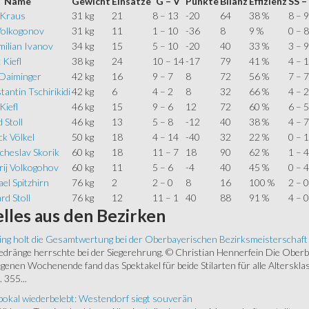
Name
Gewicht
Einsätze
G – V
Punkte
Bilanz
Effizienz
SS –
 Kraus
31 kg
21
8 – 13
-20
64
38 %
8 – 9
Volkogonov
31 kg
11
1 – 10
-36
8
9 %
0 – 8
milian Ivanov
34 kg
15
5 – 10
-20
40
33 %
3 – 9
 Kiefl
38 kg
24
10 – 14
-17
79
41 %
4 – 
 Daiminger
42 kg
16
9 – 7
8
72
56 %
7 – 7
antin Tschirikidi
42 kg
6
4 – 2
8
32
66 %
4 – 2
Kiefl
46 kg
15
9 – 6
12
72
60 %
6 – 5
 Stoll
46 kg
13
5 – 8
-12
40
38 %
4 – 7
ck Völkel
50 kg
18
4 – 14
-40
32
22 %
0 – 
cheslav Skorik
60 kg
18
11 – 7
18
90
62 %
1 – 4
rij Volkogohov
60 kg
11
5 – 6
-4
40
45 %
0 – 4
el Spitzhirn
76 kg
2
2 – 0
8
16
100 %
2 – 0
rd Stoll
76 kg
12
11 – 1
40
88
91 %
4 – 0
lles
aus den Bezirken
ing holt die Gesamtwertung bei der Oberbayerischen Bezirksmeisterschaft
ränge herrschte bei der Siegerehrung. © Christian Hennerfein Die Oberbay
enen Wochenende fand das Spektakel für beide Stilarten für alle Alterskl
 355...
okal wiederbelebt: Westendorf siegt souverän