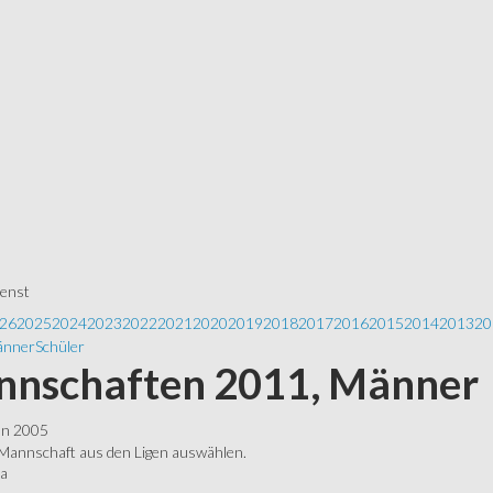
ienst
26
2025
2024
2023
2022
2021
2020
2019
2018
2017
2016
2015
2014
2013
20
nner
Schüler
nschaften 2011, Männer
ln 2005
 Mannschaft aus den Ligen auswählen.
ga