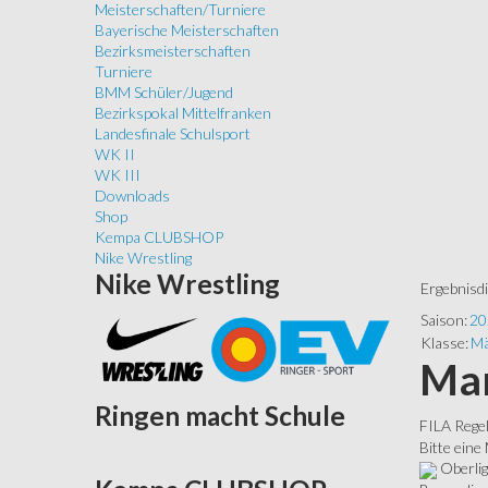
Meisterschaften/Turniere
Bayerische Meisterschaften
Bezirksmeisterschaften
Turniere
BMM Schüler/Jugend
Bezirkspokal Mittelfranken
Landesfinale Schulsport
WK II
WK III
Downloads
Shop
Kempa CLUBSHOP
Nike Wrestling
Nike
Wrestling
Ergebnisd
Saison:
20
Klasse:
Mä
Man
Ringen
macht Schule
FILA Rege
Bitte eine
Oberli