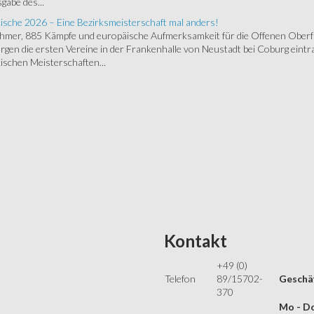
gabe des...
ische 2026 – Eine Bezirksmeisterschaft mal anders!
ehmer, 885 Kämpfe und europäische Aufmerksamkeit für die Offenen Oberfr
gen die ersten Vereine in der Frankenhalle von Neustadt bei Coburg eintra
schen Meisterschaften...
Kontakt
+49 (0)
Telefon
89/15702-
Geschäf
370
Mo - Do