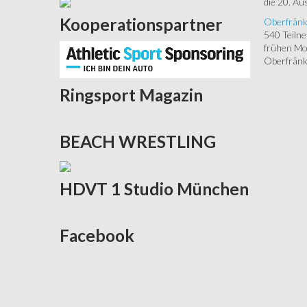
die 20. Aus
Kooperationspartner
Oberfränk
540 Teiln
frühen Mor
Oberfränki
Ringsport
Magazin
BEACH
WRESTLING
HDVT
1 Studio München
Facebook