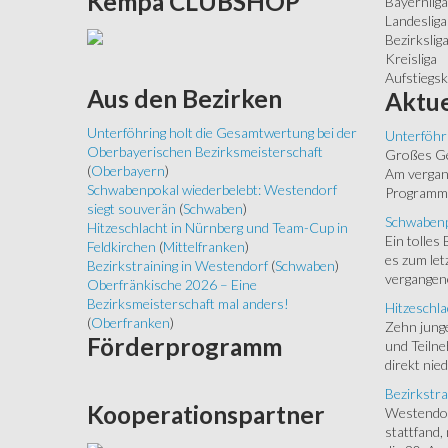
Kempa
CLUBSHOP
Bayernliga
Landesliga
Bezirkslig
Kreisliga
Aufstiegs
Aus
den Bezirken
Aktue
Unterföhring holt die Gesamtwertung bei der
Unterföhr
Oberbayerischen Bezirksmeisterschaft
Großes Ged
(
Oberbayern
)
Am vergang
Schwabenpokal wiederbelebt: Westendorf
Programm.
siegt souverän
(
Schwaben
)
Schwabenp
Hitzeschlacht in Nürnberg und Team-Cup in
Ein tolles
Feldkirchen
(
Mittelfranken
)
es zum let
Bezirkstraining in Westendorf
(
Schwaben
)
vergangen
Oberfränkische 2026 – Eine
Bezirksmeisterschaft mal anders!
Hitzeschla
(
Oberfranken
)
Zehn junge
Förderprogramm
und Teilne
direkt nied
Bezirkstra
Kooperationspartner
Westendorf
stattfand,