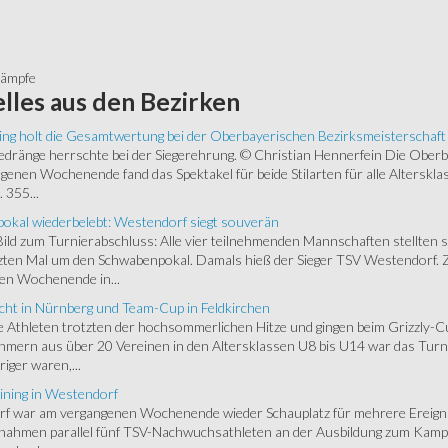
a
kämpfe
lles
aus den Bezirken
ing holt die Gesamtwertung bei der Oberbayerischen Bezirksmeisterschaft
ränge herrschte bei der Siegerehrung. © Christian Hennerfein Die Oberbay
enen Wochenende fand das Spektakel für beide Stilarten für alle Alterskl
 355...
okal wiederbelebt: Westendorf siegt souverän
 Bild zum Turnierabschluss: Alle vier teilnehmenden Mannschaften stellten 
zten Mal um den Schwabenpokal. Damals hieß der Sieger TSV Westendorf. 
en Wochenende in...
cht in Nürnberg und Team-Cup in Feldkirchen
 Athleten trotzten der hochsommerlichen Hitze und gingen beim Grizzly-C
hmern aus über 20 Vereinen in den Altersklassen U8 bis U14 war das Turnie
riger waren,...
ining in Westendorf
 war am vergangenen Wochenende wieder Schauplatz für mehrere Ereigniss
 nahmen parallel fünf TSV-Nachwuchsathleten an der Ausbildung zum Kampfr