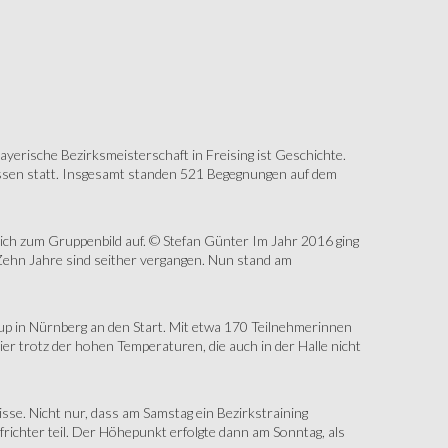
erische Bezirksmeisterschaft in Freising ist Geschichte.
assen statt. Insgesamt standen 521 Begegnungen auf dem
sich zum Gruppenbild auf. © Stefan Günter Im Jahr 2016 ging
Zehn Jahre sind seither vergangen. Nun stand am
up in Nürnberg an den Start. Mit etwa 170 Teilnehmerinnen
r trotz der hohen Temperaturen, die auch in der Halle nicht
e. Nicht nur, dass am Samstag ein Bezirkstraining
ichter teil. Der Höhepunkt erfolgte dann am Sonntag, als