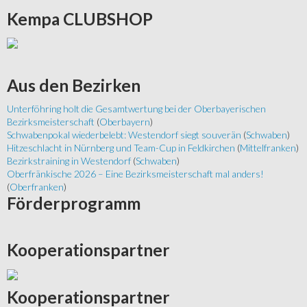
Kempa
CLUBSHOP
Aus
den Bezirken
Unterföhring holt die Gesamtwertung bei der Oberbayerischen
Bezirksmeisterschaft
(
Oberbayern
)
Schwabenpokal wiederbelebt: Westendorf siegt souverän
(
Schwaben
)
Hitzeschlacht in Nürnberg und Team-Cup in Feldkirchen
(
Mittelfranken
)
Bezirkstraining in Westendorf
(
Schwaben
)
Oberfränkische 2026 – Eine Bezirksmeisterschaft mal anders!
(
Oberfranken
)
Förderprogramm
Kooperationspartner
Kooperationspartner