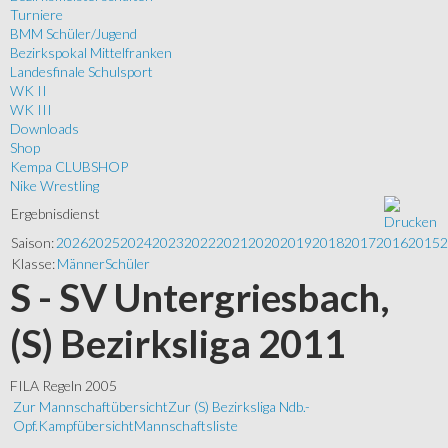
Turniere
BMM Schüler/Jugend
Bezirkspokal Mittelfranken
Landesfinale Schulsport
WK II
WK III
Downloads
Shop
Kempa CLUBSHOP
Nike Wrestling
Ergebnisdienst
Saison:
2026
2025
2024
2023
2022
2021
2020
2019
2018
2017
2016
2015
2
Klasse:
Männer
Schüler
S - SV Untergriesbach,
(S) Bezirksliga 2011
FILA Regeln 2005
Zur Mannschaftübersicht
Zur (S) Bezirksliga Ndb.-
Opf.
Kampfübersicht
Mannschaftsliste