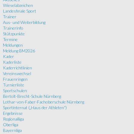
Wieselabzeichen
Landesfinale Sport
Trainer
Aus- und Weiterbildung
Trainerinfo
Stützpunkte
Termine
Meldungen
Meldung BM2026
Kader
Kaderliste
Kaderrichtlinien
Vereinswechsel
Frauenringen
Turnierliste
Sportschulen
Bertolt-Brecht-Schule Nürnberg
Lothar-von-Faber-Fachoberschule Nürnberg
Sportinternat („Haus der Athleten“)
Ergebnisse
Regionalliga
Oberliga
Bayernliga