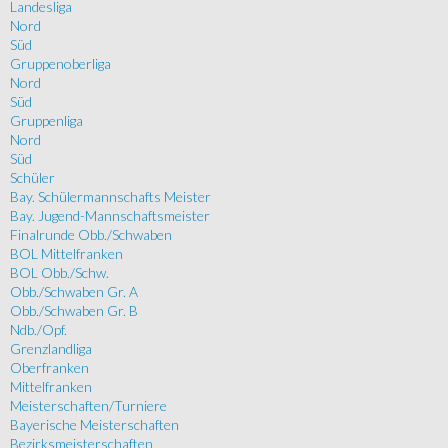
Landesliga
Nord
Süd
Gruppenoberliga
Nord
Süd
Gruppenliga
Nord
Süd
Schüler
Bay. Schülermannschafts Meister
Bay. Jugend-Mannschaftsmeister
Finalrunde Obb./Schwaben
BOL Mittelfranken
BOL Obb./Schw.
Obb./Schwaben Gr. A
Obb./Schwaben Gr. B
Ndb./Opf.
Grenzlandliga
Oberfranken
Mittelfranken
Meisterschaften/Turniere
Bayerische Meisterschaften
Bezirksmeisterschaften