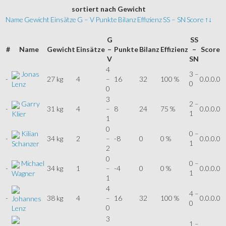
sortiert
nach Gewicht
Name
Gewicht
Einsätze
G – V
Punkte
Bilanz
Effizienz
SS – SN
Score
↑↓
G
SS
#
Name
Gewicht
Einsätze
–
Punkte
Bilanz
Effizienz
–
Score
V
SN
4
Jonas
3 –
-
27 kg
4
–
16
32
100 %
0.0.0.0
0
Lenz
0
3
Garry
2 –
-
31 kg
4
–
8
24
75 %
0.0.0.0
1
Klier
1
0
Kilian
0 –
-
34 kg
2
–
-8
0
0 %
0.0.0.0
1
Schanzer
2
0
Michael
0 –
-
34 kg
1
–
-4
0
0 %
0.0.0.0
1
Wagner
1
4
4 –
-
38 kg
4
–
16
32
100 %
0.0.0.0
Johannes
0
0
Lenz
3
1 –