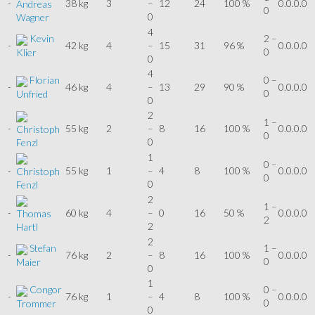
-
38 kg
3
–
12
24
100 %
0.0.0.0
Andreas
0
0
Wagner
4
Kevin
2 –
-
42 kg
4
–
15
31
96 %
0.0.0.0
0
Klier
0
4
Florian
0 –
-
46 kg
4
–
13
29
90 %
0.0.0.0
0
Unfried
0
2
1 –
-
55 kg
2
–
8
16
100 %
0.0.0.0
Christoph
0
0
Fenzl
1
0 –
-
55 kg
1
–
4
8
100 %
0.0.0.0
Christoph
0
0
Fenzl
2
1 –
-
60 kg
4
–
0
16
50 %
0.0.0.0
Thomas
2
2
Hartl
2
Stefan
1 –
-
76 kg
2
–
8
16
100 %
0.0.0.0
0
Maier
0
1
Congor
0 –
-
76 kg
1
–
4
8
100 %
0.0.0.0
0
Trommer
0