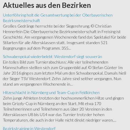
Aktuelles
aus den Bezirken
Unterföhring holt die Gesamtwertung bei der Oberbayerischen
Bezirksmeisterschaft
Großes Gedränge herrschte bei der Siegerehrung. © Christian
Hennerfein Die Oberbayerische Bezirksmeisterschaft in Freising ist
Geschichte. Am vergangenen Wochenende fand das Spektakel für beide
Stilarten für alle Altersklassen statt. Insgesamt standen 521
Begegnungen auf dem Programm. 355...
Schwabenpokal wiederbelebt: Westendorf siegt souverän
Ein tolles Bild zum Turnierabschluss: Alle vier teilnehmenden
Mannschaften stellten sich zum Gruppenbild auf. © Stefan Günter Im
Jahr 2016 ging es zum letzten Mal um den Schwabenpokal. Damals hieß
der Sieger TSV Westendorf. Zehn Jahre sind seither vergangen. Nun
stand am vergangenen Wochenende in...
Hitzeschlacht in Nürnberg und Team-Cup in Feldkirchen
Zehn junge Athleten trotzten der hochsommerlichen Hitze und gingen
beim Grizzly-Cup in Nürnberg an den Start. Mit etwa 170
Teilnehmerinnen und Teilnehmern aus über 20 Vereinen in den
Altersklassen U8 bis U14 war das Turnier trotz der hohen
Temperaturen, die auch in der Halle nicht direkt niedriger waren,...
Bezirkstraining in Westendorf