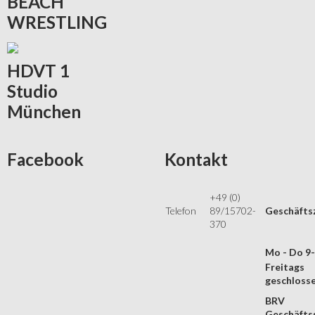
BEACH
WRESTLING
HDVT
1
Studio
München
Facebook
Kontakt
+49 (0)
Telefon
89/15702-
Geschäfts
370
Mo - Do 9
Freitags
geschloss
BRV
Geschäftss