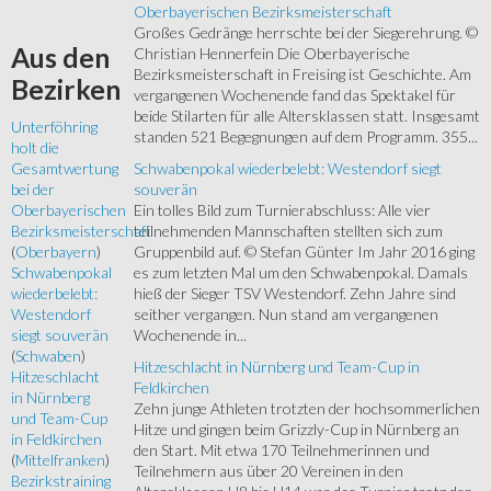
Oberbayerischen Bezirksmeisterschaft
Großes Gedränge herrschte bei der Siegerehrung. ©
Aus
den
Christian Hennerfein Die Oberbayerische
Bezirksmeisterschaft in Freising ist Geschichte. Am
Bezirken
vergangenen Wochenende fand das Spektakel für
beide Stilarten für alle Altersklassen statt. Insgesamt
Unterföhring
standen 521 Begegnungen auf dem Programm. 355...
holt die
Schwabenpokal wiederbelebt: Westendorf siegt
Gesamtwertung
souverän
bei der
Ein tolles Bild zum Turnierabschluss: Alle vier
Oberbayerischen
teilnehmenden Mannschaften stellten sich zum
Bezirksmeisterschaft
Gruppenbild auf. © Stefan Günter Im Jahr 2016 ging
(
Oberbayern
)
es zum letzten Mal um den Schwabenpokal. Damals
Schwabenpokal
hieß der Sieger TSV Westendorf. Zehn Jahre sind
wiederbelebt:
seither vergangen. Nun stand am vergangenen
Westendorf
Wochenende in...
siegt souverän
(
Schwaben
)
Hitzeschlacht in Nürnberg und Team-Cup in
Hitzeschlacht
Feldkirchen
in Nürnberg
Zehn junge Athleten trotzten der hochsommerlichen
und Team-Cup
Hitze und gingen beim Grizzly-Cup in Nürnberg an
in Feldkirchen
den Start. Mit etwa 170 Teilnehmerinnen und
(
Mittelfranken
)
Teilnehmern aus über 20 Vereinen in den
Bezirkstraining