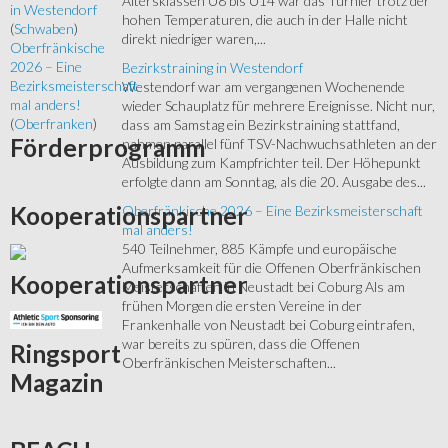
Altersklassen U8 bis U14 war das Turnier trotz der
in Westendorf
hohen Temperaturen, die auch in der Halle nicht
(
Schwaben
)
direkt niedriger waren,...
Oberfränkische
2026 – Eine
Bezirkstraining in Westendorf
Bezirksmeisterschaft
Westendorf war am vergangenen Wochenende
mal anders!
wieder Schauplatz für mehrere Ereignisse. Nicht nur,
(
Oberfranken
)
dass am Samstag ein Bezirkstraining stattfand,
Förderprogramm
nahmen parallel fünf TSV-Nachwuchsathleten an der
Ausbildung zum Kampfrichter teil. Der Höhepunkt
erfolgte dann am Sonntag, als die 20. Ausgabe des...
Kooperationspartner
Oberfränkische 2026 – Eine Bezirksmeisterschaft
mal anders!
540 Teilnehmer, 885 Kämpfe und europäische
Aufmerksamkeit für die Offenen Oberfränkischen
Kooperationspartner
Meisterschaften in Neustadt bei Coburg Als am
frühen Morgen die ersten Vereine in der
Frankenhalle von Neustadt bei Coburg eintrafen,
war bereits zu spüren, dass die Offenen
Ringsport
Oberfränkischen Meisterschaften...
Magazin