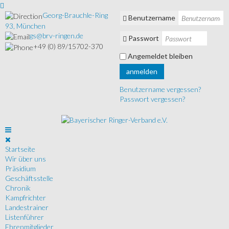
Georg-Brauchle-Ring
Benutzername
93, München
gs@brv-ringen.de
Passwort
+49 (0) 89/15702-370
Angemeldet bleiben
anmelden
Benutzername vergessen?
Passwort vergessen?
Startseite
Wir über uns
Präsidium
Geschäftsstelle
Chronik
Kampfrichter
Landestrainer
Listenführer
Ehrenmitglieder