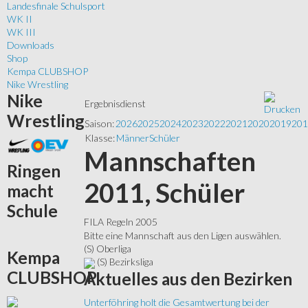
Landesfinale Schulsport
WK II
WK III
Downloads
Shop
Kempa CLUBSHOP
Nike Wrestling
Nike
Ergebnisdienst
Wrestling
Saison:
2026
2025
2024
2023
2022
2021
2020
2019
201
Klasse:
Männer
Schüler
Mannschaften
Ringen
2011, Schüler
macht
Schule
FILA Regeln 2005
Bitte eine Mannschaft aus den Ligen auswählen.
(S) Oberliga
Kempa
(S) Bezirksliga
CLUBSHOP
Aktuelles
aus den Bezirken
Unterföhring holt die Gesamtwertung bei der