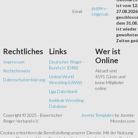
ist vom 12.
gs@brv-
Email
27.08.2026
ringen.de
geschloss
dem 31.08
ist wieder
gewohnte
Zeiten geö
Rechtliches
Links
Wer
ist
Online
Impressum
Deutscher Ringer-
Bund e.V. (DRB)
Rechtehinweis
Aktuell sind
United World
4591 Gäste und
Datenschutzerklärung
Wrestling (UWW)
keine Mitglieder
online
Liga Datenbank
foeldeak Wrestling
Database
Copyright © 2025 - Bayerischer
Joomla Templates
by Joomla-
Ringer-Verband e.V.
Monster.com
Cookies erleichtern die Bereitstellung unserer Dienste. Mit der Nutzung