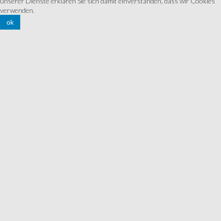
unserer Dienste erklären Sie sich damit einverstanden, dass wir Cookies
verwenden.
ok