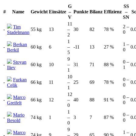
G
SS
#
Name
Gewicht
Einsätze
–
Punkte
Bilanz
Effizienz
–
S
V
SN
11
2 –
Tim
-
55 kg
13
–
30
82
78 %
0.
0
Stadelmann
2
1
1 –
Berkan
-
60 kg
6
–
-11
13
27 %
0.
0
Berkil
5
9
0 –
Stoyan
-
60 kg
10
–
31
71
88 %
0.
1
Iliev
1
10
0 –
Furkan
-
66 kg
11
–
25
69
78 %
0.
0
Celik
1
12
0 –
Marco
-
66 kg
12
–
40
88
91 %
0.
0
Greifelt
0
1
0 –
Mario
-
74 kg
1
–
3
7
87 %
0.
0
Besold
0
9
1 –
Marco
-
74 kg
9
–
29
65
90 %
0.