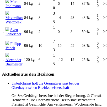
1 –
Marc
-
84 kg
2
–
6
14
87 %
0.
0
Pöhlmann
0
3
1 –
-
84 kg
8
–
-4
28
43 %
0.
Maximilian
0
5
Wieczorek
1
0 –
Sven
-
96 kg
2
–
0
8
50 %
0.
1
Schleicher
1
7
0 –
Philipp
-
96 kg
10
–
15
55
68 %
0.
0
Vanek
3
1
0 –
-
120 kg
6
–
-12
12
25 %
0.
Alexander
0
5
Baumeister
Aktuelles
aus den Bezirken
Unterföhring holt die Gesamtwertung bei der
Oberbayerischen Bezirksmeisterschaft
Großes Gedränge herrschte bei der Siegerehrung. © Christian
Hennerfein Die Oberbayerische Bezirksmeisterschaft in
Freising ist Geschichte. Am vergangenen Wochenende fand