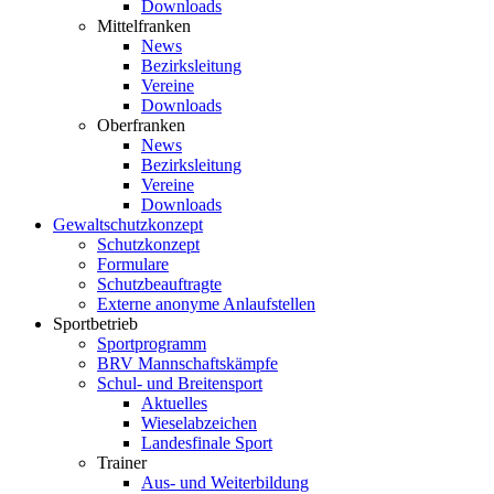
Downloads
Mittelfranken
News
Bezirksleitung
Vereine
Downloads
Oberfranken
News
Bezirksleitung
Vereine
Downloads
Gewaltschutzkonzept
Schutzkonzept
Formulare
Schutzbeauftragte
Externe anonyme Anlaufstellen
Sportbetrieb
Sportprogramm
BRV Mannschaftskämpfe
Schul- und Breitensport
Aktuelles
Wieselabzeichen
Landesfinale Sport
Trainer
Aus- und Weiterbildung