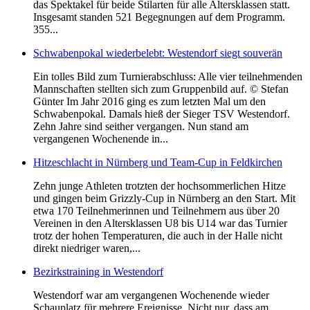
das Spektakel für beide Stilarten für alle Altersklassen statt.
Insgesamt standen 521 Begegnungen auf dem Programm.
355...
Schwabenpokal wiederbelebt: Westendorf siegt souverän
Ein tolles Bild zum Turnierabschluss: Alle vier teilnehmenden
Mannschaften stellten sich zum Gruppenbild auf. © Stefan
Günter Im Jahr 2016 ging es zum letzten Mal um den
Schwabenpokal. Damals hieß der Sieger TSV Westendorf.
Zehn Jahre sind seither vergangen. Nun stand am
vergangenen Wochenende in...
Hitzeschlacht in Nürnberg und Team-Cup in Feldkirchen
Zehn junge Athleten trotzten der hochsommerlichen Hitze
und gingen beim Grizzly-Cup in Nürnberg an den Start. Mit
etwa 170 Teilnehmerinnen und Teilnehmern aus über 20
Vereinen in den Altersklassen U8 bis U14 war das Turnier
trotz der hohen Temperaturen, die auch in der Halle nicht
direkt niedriger waren,...
Bezirkstraining in Westendorf
Westendorf war am vergangenen Wochenende wieder
Schauplatz für mehrere Ereignisse. Nicht nur, dass am