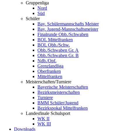
Gruppenliga
Nord
Süd
Schüler
Bay. Schülermannschafts Meister
Bay. Jugend-Mannschaftsmeister
Finalrunde Obb./Schwaben
BOL Mittelfranken
BOL Obb./Schw.
Obb./Schwaben Gr. A
Obb./Schwaben Gr. B
Ndb./Opf.
Grenzlandliga
Oberfranken
Mittelfranken
Meisterschaften/Turniere
Bayerische Meisterschaften
Bezirksmeisterschaften
Turniere
BMM Schüler/Jugend
Bezirkspokal Mittelfranken
Landesfinale Schulsport
WK II
WK III
Downloads