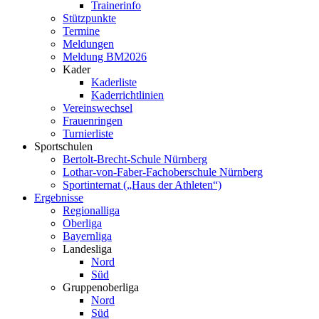
Trainerinfo
Stützpunkte
Termine
Meldungen
Meldung BM2026
Kader
Kaderliste
Kaderrichtlinien
Vereinswechsel
Frauenringen
Turnierliste
Sportschulen
Bertolt-Brecht-Schule Nürnberg
Lothar-von-Faber-Fachoberschule Nürnberg
Sportinternat („Haus der Athleten“)
Ergebnisse
Regionalliga
Oberliga
Bayernliga
Landesliga
Nord
Süd
Gruppenoberliga
Nord
Süd