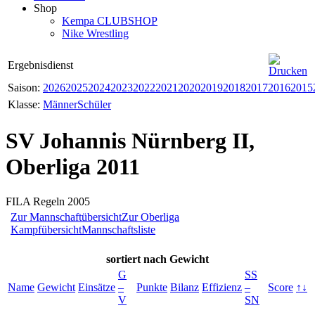
Shop
Kempa CLUBSHOP
Nike Wrestling
Ergebnisdienst
Saison:
2026
2025
2024
2023
2022
2021
2020
2019
2018
2017
2016
2015
Klasse:
Männer
Schüler
SV Johannis Nürnberg II,
Oberliga 2011
FILA Regeln 2005
Zur Mannschaftübersicht
Zur Oberliga
Kampfübersicht
Mannschaftsliste
sortiert
nach Gewicht
G
SS
Name
Gewicht
Einsätze
–
Punkte
Bilanz
Effizienz
–
Score
↑↓
V
SN