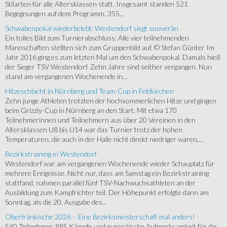
Stilarten für alle Altersklassen statt. Insgesamt standen 521
Begegnungen auf dem Programm. 355...
Schwabenpokal wiederbelebt: Westendorf siegt souverän
Ein tolles Bild zum Turnierabschluss: Alle vier teilnehmenden
Mannschaften stellten sich zum Gruppenbild auf. © Stefan Günter Im
Jahr 2016 ging es zum letzten Mal um den Schwabenpokal. Damals hieß
der Sieger TSV Westendorf. Zehn Jahre sind seither vergangen. Nun
stand am vergangenen Wochenende in...
Hitzeschlacht in Nürnberg und Team-Cup in Feldkirchen
Zehn junge Athleten trotzten der hochsommerlichen Hitze und gingen
beim Grizzly-Cup in Nürnberg an den Start. Mit etwa 170
Teilnehmerinnen und Teilnehmern aus über 20 Vereinen in den
Altersklassen U8 bis U14 war das Turnier trotz der hohen
Temperaturen, die auch in der Halle nicht direkt niedriger waren,...
Bezirkstraining in Westendorf
Westendorf war am vergangenen Wochenende wieder Schauplatz für
mehrere Ereignisse. Nicht nur, dass am Samstag ein Bezirkstraining
stattfand, nahmen parallel fünf TSV-Nachwuchsathleten an der
Ausbildung zum Kampfrichter teil. Der Höhepunkt erfolgte dann am
Sonntag, als die 20. Ausgabe des...
Oberfränkische 2026 – Eine Bezirksmeisterschaft mal anders!
540 Teilnehmer, 885 Kämpfe und europäische Aufmerksamkeit für die