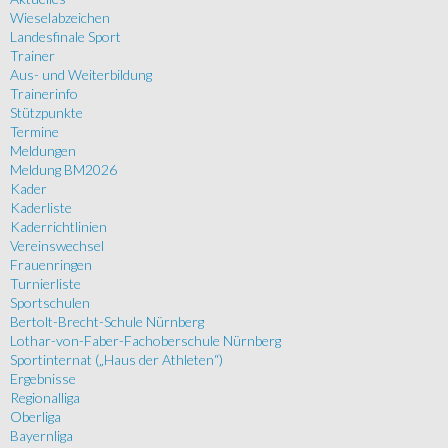
Wieselabzeichen
Landesfinale Sport
Trainer
Aus- und Weiterbildung
Trainerinfo
Stützpunkte
Termine
Meldungen
Meldung BM2026
Kader
Kaderliste
Kaderrichtlinien
Vereinswechsel
Frauenringen
Turnierliste
Sportschulen
Bertolt-Brecht-Schule Nürnberg
Lothar-von-Faber-Fachoberschule Nürnberg
Sportinternat („Haus der Athleten“)
Ergebnisse
Regionalliga
Oberliga
Bayernliga