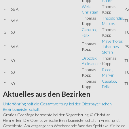
Kopp
Andre
Welk,
Thomas
F
66 A
PS
Christian
Kopp
Thomas
Theodoridis,
F
66 A
T
Kopp
Marcos
Capalbo,
Thomas
G
60
T
Felix
Kopp
Mayerhofer,
Thomas
F
66 A
Johannes
PS
Kopp
Stefan
Drozdek,
Thomas
F
60
T
Aleksander
Kopp
Thomas
Riedel,
F
60
T
Kopp
Marvin
Thomas
Capalbo,
F
60
T
Kopp
Felix
Aktuelles
aus den Bezirken
Unterföhring holt die Gesamtwertung bei der Oberbayerischen
Bezirksmeisterschaft
Großes Gedränge herrschte bei der Siegerehrung. © Christian
Hennerfein Die Oberbayerische Bezirksmeisterschaft in Freising ist
Geschichte. Am vergangenen Wochenende fand das Spektakel für beide