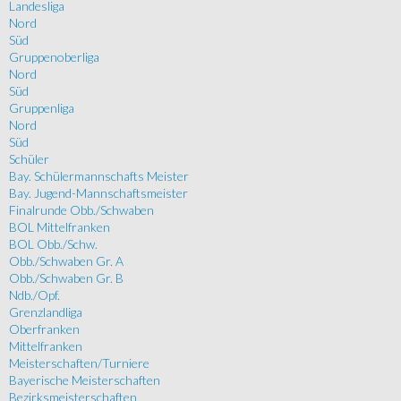
Landesliga
Nord
Süd
Gruppenoberliga
Nord
Süd
Gruppenliga
Nord
Süd
Schüler
Bay. Schülermannschafts Meister
Bay. Jugend-Mannschaftsmeister
Finalrunde Obb./Schwaben
BOL Mittelfranken
BOL Obb./Schw.
Obb./Schwaben Gr. A
Obb./Schwaben Gr. B
Ndb./Opf.
Grenzlandliga
Oberfranken
Mittelfranken
Meisterschaften/Turniere
Bayerische Meisterschaften
Bezirksmeisterschaften