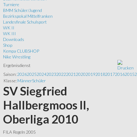
Turniere
BMM Schüler/Jugend
Bezirkspokal Mittelfranken
Landesfinale Schulsport
WK II
WK III
Downloads
Shop
Kempa CLUBSHOP
Nike Wrestling
Ergebnisdienst
Saison:
2026
2025
2024
2023
2022
2021
2020
2019
2018
2017
2016
2015
2
Klasse:
Männer
Schüler
SV Siegfried
Hallbergmoos II,
Oberliga 2010
FILA Regeln 2005