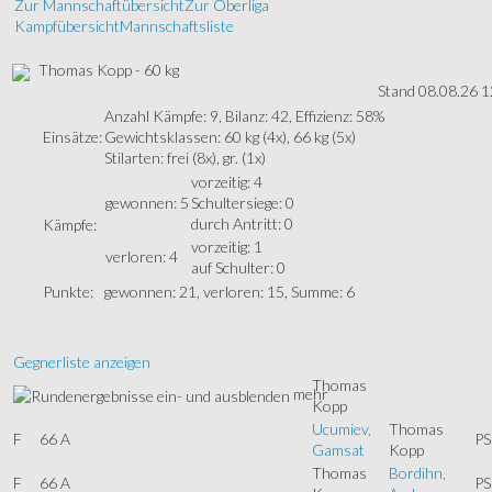
Zur Mannschaftübersicht
Zur Oberliga
Kampfübersicht
Mannschaftsliste
Thomas Kopp - 60 kg
Stand 08.08.26 1
Anzahl Kämpfe: 9, Bilanz: 42, Effizienz: 58%
Einsätze:
Gewichtsklassen: 60 kg (4x), 66 kg (5x)
Stilarten: frei (8x), gr. (1x)
vorzeitig: 4
gewonnen: 5
Schultersiege: 0
durch Antritt: 0
Kämpfe:
vorzeitig: 1
verloren: 4
auf Schulter: 0
Punkte:
gewonnen: 21, verloren: 15, Summe: 6
Gegnerliste anzeigen
Thomas
mehr
Kopp
Ucumiev,
Thomas
F
66 A
PS
Gamsat
Kopp
Thomas
Bordihn,
F
66 A
PS