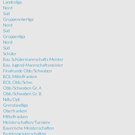
Landesliga
Nord
Süd
Gruppenoberliga
Nord
Süd
Gruppenliga
Nord
Süd
Schüler
Bay. Schülermannschafts Meister
Bay. Jugend-Mannschaftsmeister
Finalrunde Obb./Schwaben
BOL Mittelfranken
BOL Obb./Schw.
Obb./Schwaben Gr. A
Obb./Schwaben Gr. B
Ndb./Opf.
Grenzlandliga
Oberfranken
Mittelfranken
Meisterschaften/Turniere
Bayerische Meisterschaften
Bezirksmeisterschaften