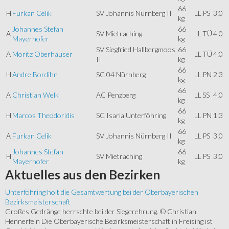
66
H
Furkan Celik
SV Johannis Nürnberg II
LL
PS
3:0
kg
Johannes Stefan
66
A
SV Mietraching
LL
TÜ
4:0
Mayerhofer
kg
SV Siegfried Hallbergmoos
66
A
Moritz Oberhauser
LL
TÜ
4:0
II
kg
66
H
Andre Bordihn
SC 04 Nürnberg
LL
PN
2:3
kg
66
A
Christian Welk
AC Penzberg
LL
SS
4:0
kg
66
H
Marcos Theodoridis
SC Isaria Unterföhring
LL
PN
1:3
kg
66
A
Furkan Celik
SV Johannis Nürnberg II
LL
PS
3:0
kg
Johannes Stefan
66
H
SV Mietraching
LL
PS
3:0
Mayerhofer
kg
Aktuelles
aus den Bezirken
Unterföhring holt die Gesamtwertung bei der Oberbayerischen
Bezirksmeisterschaft
Großes Gedränge herrschte bei der Siegerehrung. © Christian
Hennerfein Die Oberbayerische Bezirksmeisterschaft in Freising ist