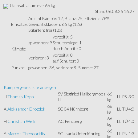
Gamsat Ucumiev - 66 kg
Stand 06.08.26 16:27
Anzahl Kämpfe: 12, Bilanz: 75, Effizienz: 78%
Einsätze:
Gewichtsklassen: 66 kg (12x)
Stilarten: frei (12x)
vorzeitig: 5
gewonnen: 9
Schultersiege: 1
durch Antritt: 0
Kämpfe:
vorzeitig: 0
verloren: 3
auf Schulter: 0
Punkte:
gewonnen: 36, verloren: 9, Summe: 27
Kampfergebnisliste anzeigen
SV Siegfried Hallbergmoos
66
H
Thomas Kopp
LL
PS
3:0
II
kg
66
A
Aleksander Drozdek
SC 04 Nürnberg
LL
TÜ
4:0
kg
66
H
Christian Welk
AC Penzberg
LL
TÜ
4:0
kg
66
A
Marcos Theodoridis
SC Isaria Unterföhring
LL
PN
1:3
kg