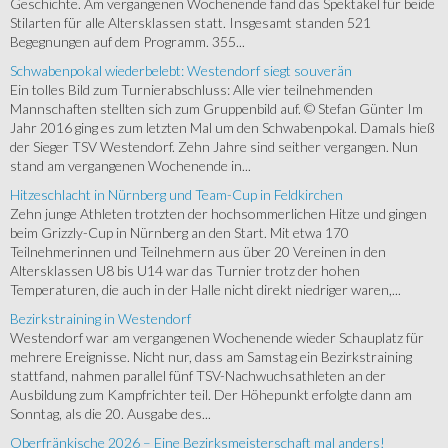
Geschichte. Am vergangenen Wochenende fand das Spektakel für beide
Stilarten für alle Altersklassen statt. Insgesamt standen 521
Begegnungen auf dem Programm. 355...
Schwabenpokal wiederbelebt: Westendorf siegt souverän
Ein tolles Bild zum Turnierabschluss: Alle vier teilnehmenden
Mannschaften stellten sich zum Gruppenbild auf. © Stefan Günter Im
Jahr 2016 ging es zum letzten Mal um den Schwabenpokal. Damals hieß
der Sieger TSV Westendorf. Zehn Jahre sind seither vergangen. Nun
stand am vergangenen Wochenende in...
Hitzeschlacht in Nürnberg und Team-Cup in Feldkirchen
Zehn junge Athleten trotzten der hochsommerlichen Hitze und gingen
beim Grizzly-Cup in Nürnberg an den Start. Mit etwa 170
Teilnehmerinnen und Teilnehmern aus über 20 Vereinen in den
Altersklassen U8 bis U14 war das Turnier trotz der hohen
Temperaturen, die auch in der Halle nicht direkt niedriger waren,...
Bezirkstraining in Westendorf
Westendorf war am vergangenen Wochenende wieder Schauplatz für
mehrere Ereignisse. Nicht nur, dass am Samstag ein Bezirkstraining
stattfand, nahmen parallel fünf TSV-Nachwuchsathleten an der
Ausbildung zum Kampfrichter teil. Der Höhepunkt erfolgte dann am
Sonntag, als die 20. Ausgabe des...
Oberfränkische 2026 – Eine Bezirksmeisterschaft mal anders!