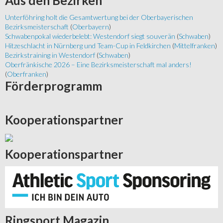
Aus
den Bezirken
Unterföhring holt die Gesamtwertung bei der Oberbayerischen
Bezirksmeisterschaft
(
Oberbayern
)
Schwabenpokal wiederbelebt: Westendorf siegt souverän
(
Schwaben
)
Hitzeschlacht in Nürnberg und Team-Cup in Feldkirchen
(
Mittelfranken
)
Bezirkstraining in Westendorf
(
Schwaben
)
Oberfränkische 2026 – Eine Bezirksmeisterschaft mal anders!
(
Oberfranken
)
Förderprogramm
Kooperationspartner
Kooperationspartner
Ringsport
Magazin