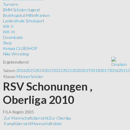
Turniere
BMM Schüler/Jugend
Bezirkspokal Mittelfranken
Landesfinale Schulsport
WK II
WK III
Downloads
Shop
Kempa CLUBSHOP
Nike Wrestling
Ergebnisdienst
Saison:
2026
2025
2024
2023
2022
2021
2020
2019
2018
2017
2016
2015
2
Klasse:
Männer
Schüler
RSV Schonungen ,
Oberliga 2010
FILA Regeln 2005
Zur Mannschaftübersicht
Zur Oberliga
Kampfübersicht
Mannschaftsliste