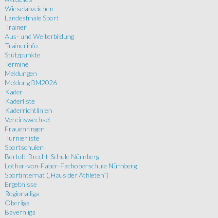
Wieselabzeichen
Landesfinale Sport
Trainer
Aus- und Weiterbildung
Trainerinfo
Stützpunkte
Termine
Meldungen
Meldung BM2026
Kader
Kaderliste
Kaderrichtlinien
Vereinswechsel
Frauenringen
Turnierliste
Sportschulen
Bertolt-Brecht-Schule Nürnberg
Lothar-von-Faber-Fachoberschule Nürnberg
Sportinternat („Haus der Athleten“)
Ergebnisse
Regionalliga
Oberliga
Bayernliga