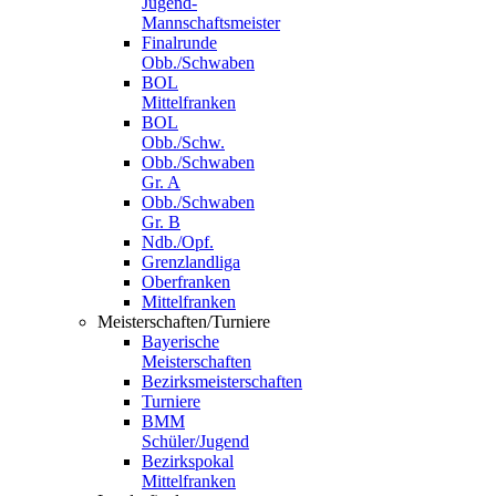
Jugend-
Mannschaftsmeister
Finalrunde
Obb./Schwaben
BOL
Mittelfranken
BOL
Obb./Schw.
Obb./Schwaben
Gr. A
Obb./Schwaben
Gr. B
Ndb./Opf.
Grenzlandliga
Oberfranken
Mittelfranken
Meisterschaften/Turniere
Bayerische
Meisterschaften
Bezirksmeisterschaften
Turniere
BMM
Schüler/Jugend
Bezirkspokal
Mittelfranken