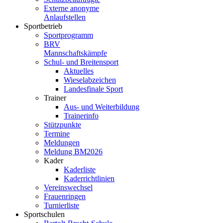
Externe anonyme
Anlaufstellen
Sportbetrieb
Sportprogramm
BRV
Mannschaftskämpfe
Schul- und Breitensport
Aktuelles
Wieselabzeichen
Landesfinale Sport
Trainer
Aus- und Weiterbildung
Trainerinfo
Stützpunkte
Termine
Meldungen
Meldung BM2026
Kader
Kaderliste
Kaderrichtlinien
Vereinswechsel
Frauenringen
Turnierliste
Sportschulen