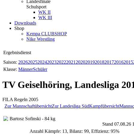
Landesfinale
Schulsport
WK II
WK III
Downloads
Shop
Kempa CLUBSHOP
Nike Wrestling
Ergebnisdienst
Saison:
2026
2025
2024
2023
2022
2021
2020
2019
2018
2017
2016
2015
Klasse:
Männer
Schüler
TV Geiselhöring, Landesliga 20
FILA Regeln 2005
Zur Mannschaftübersicht
Zur Landesliga Süd
Kampfübersicht
Mannsch
Bartosz Sofinski - 84 kg
Stand 07.08.26 
Anzahl Kämpfe: 13, Bilanz: 99, Effizienz: 95%