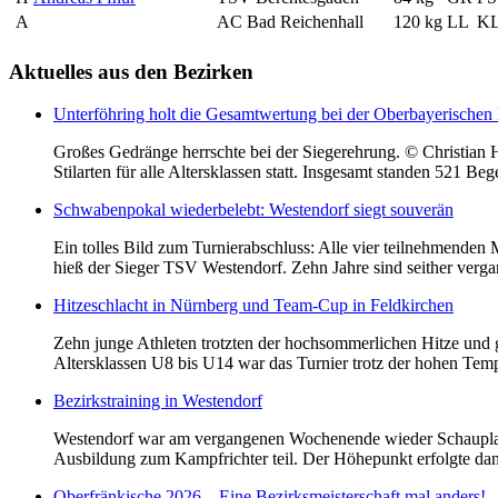
A
AC Bad Reichenhall
120 kg
LL
K
Aktuelles
aus den Bezirken
Unterföhring holt die Gesamtwertung bei der Oberbayerischen 
Großes Gedränge herrschte bei der Siegerehrung. © Christian 
Stilarten für alle Altersklassen statt. Insgesamt standen 521 
Schwabenpokal wiederbelebt: Westendorf siegt souverän
Ein tolles Bild zum Turnierabschluss: Alle vier teilnehmende
hieß der Sieger TSV Westendorf. Zehn Jahre sind seither ver
Hitzeschlacht in Nürnberg und Team-Cup in Feldkirchen
Zehn junge Athleten trotzten der hochsommerlichen Hitze und 
Altersklassen U8 bis U14 war das Turnier trotz der hohen Temper
Bezirkstraining in Westendorf
Westendorf war am vergangenen Wochenende wieder Schauplatz f
Ausbildung zum Kampfrichter teil. Der Höhepunkt erfolgte dan
Oberfränkische 2026 – Eine Bezirksmeisterschaft mal anders!