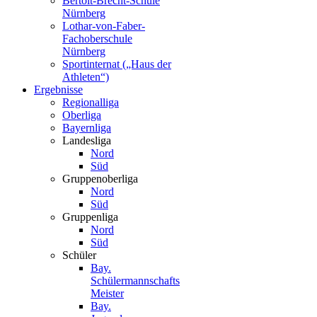
Bertolt-Brecht-Schule
Nürnberg
Lothar-von-Faber-
Fachoberschule
Nürnberg
Sportinternat („Haus der
Athleten“)
Ergebnisse
Regionalliga
Oberliga
Bayernliga
Landesliga
Nord
Süd
Gruppenoberliga
Nord
Süd
Gruppenliga
Nord
Süd
Schüler
Bay.
Schülermannschafts
Meister
Bay.