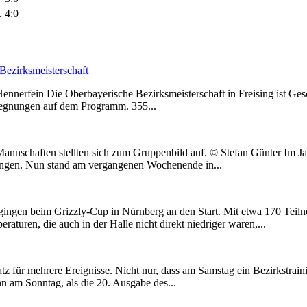
L
4:0
Bezirksmeisterschaft
Hennerfein Die Oberbayerische Bezirksmeisterschaft in Freising ist G
Begegnungen auf dem Programm. 355...
n Mannschaften stellten sich zum Gruppenbild auf. © Stefan Günter Im
gangen. Nun stand am vergangenen Wochenende in...
gingen beim Grizzly-Cup in Nürnberg an den Start. Mit etwa 170 Teil
aturen, die auch in der Halle nicht direkt niedriger waren,...
ür mehrere Ereignisse. Nicht nur, dass am Samstag ein Bezirkstraini
n am Sonntag, als die 20. Ausgabe des...