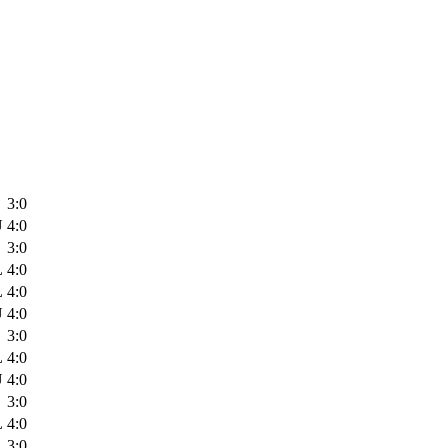
3:0
Ü
4:0
3:0
L
4:0
L
4:0
Ü
4:0
3:0
L
4:0
Ü
4:0
3:0
L
4:0
3:0