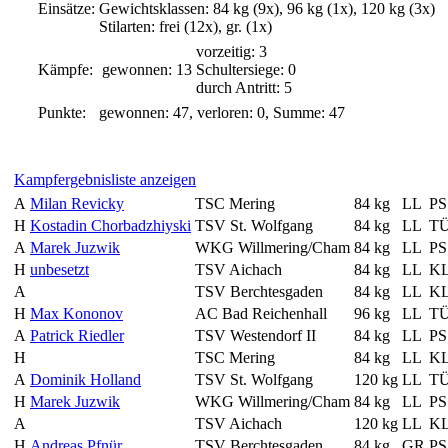
Einsätze:
Gewichtsklassen: 84 kg (9x), 96 kg (1x), 120 kg (3x)
Stilarten: frei (12x), gr. (1x)
vorzeitig: 3
Kämpfe:
gewonnen: 13
Schultersiege: 0
durch Antritt: 5
Punkte:
gewonnen: 47, verloren: 0, Summe: 47
Kampfergebnisliste anzeigen
A
Milan Revicky
TSC Mering
84 kg
LL
PS
H
Kostadin Chorbadzhiyski
TSV St. Wolfgang
84 kg
LL
T
A
Marek Juzwik
WKG Willmering/Cham
84 kg
LL
PS
H
unbesetzt
TSV Aichach
84 kg
LL
K
A
TSV Berchtesgaden
84 kg
LL
K
H
Max Kononov
AC Bad Reichenhall
96 kg
LL
T
A
Patrick Riedler
TSV Westendorf II
84 kg
LL
PS
H
TSC Mering
84 kg
LL
K
A
Dominik Holland
TSV St. Wolfgang
120 kg
LL
T
H
Marek Juzwik
WKG Willmering/Cham
84 kg
LL
PS
A
TSV Aichach
120 kg
LL
K
H
Andreas Pfnür
TSV Berchtesgaden
84 kg
GR
PS