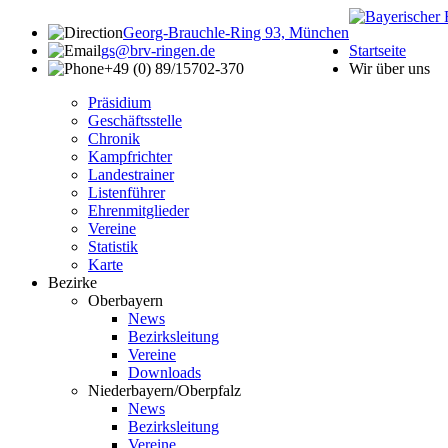
Georg-Brauchle-Ring 93, München
gs@brv-ringen.de
Startseite
+49 (0) 89/15702-370
Wir über uns
Präsidium
Geschäftsstelle
Chronik
Kampfrichter
Landestrainer
Listenführer
Ehrenmitglieder
Vereine
Statistik
Karte
Bezirke
Oberbayern
News
Bezirksleitung
Vereine
Downloads
Niederbayern/Oberpfalz
News
Bezirksleitung
Vereine