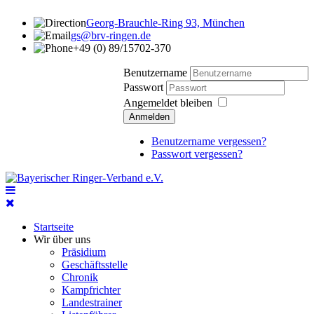
Georg-Brauchle-Ring 93, München
gs@brv-ringen.de
+49 (0) 89/15702-370
Benutzername
Passwort
Angemeldet bleiben
Anmelden
Benutzername vergessen?
Passwort vergessen?
Startseite
Wir über uns
Präsidium
Geschäftsstelle
Chronik
Kampfrichter
Landestrainer