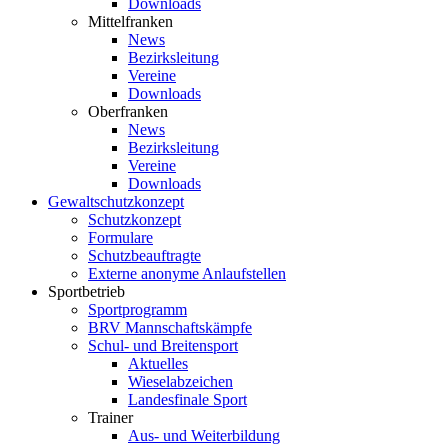
Downloads
Mittelfranken
News
Bezirksleitung
Vereine
Downloads
Oberfranken
News
Bezirksleitung
Vereine
Downloads
Gewaltschutzkonzept
Schutzkonzept
Formulare
Schutzbeauftragte
Externe anonyme Anlaufstellen
Sportbetrieb
Sportprogramm
BRV Mannschaftskämpfe
Schul- und Breitensport
Aktuelles
Wieselabzeichen
Landesfinale Sport
Trainer
Aus- und Weiterbildung