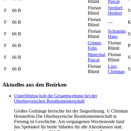
Blüml
Pascal
Florian
Seedorf,
F
66 B
S
Blüml
Herbert
Florian
F
66 B
—
K
Blüml
Florian
Schramm,
F
66 B
S
Blüml
Hans
Grimm,
Florian
F
66 B
P
Felix
Blüml
Marechal,
Florian
F
66 B
S
Pascal
Blüml
Florian
Lurz,
F
66 B
S
Blüml
Christian
Aktuelles
aus den Bezirken
Unterföhring holt die Gesamtwertung bei der
Oberbayerischen Bezirksmeisterschaft
Großes Gedränge herrschte bei der Siegerehrung. © Christian
Hennerfein Die Oberbayerische Bezirksmeisterschaft in
Freising ist Geschichte. Am vergangenen Wochenende fand
das Spektakel für beide Stilarten für alle Altersklassen statt.