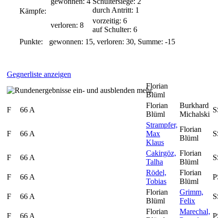
gewonnen: 4
Schultersiege: 2
durch Antritt: 1
Kämpfe:
vorzeitig: 6
verloren: 8
auf Schulter: 6
Punkte:
gewonnen: 15, verloren: 30, Summe: -15
Gegnerliste anzeigen
Florian
mehr
Blüml
Florian
Burkhard
F
66 A
S
Blüml
Michalski
Strampfer,
Florian
F
66 A
Max
S
Blüml
Klaus
Cakirgöz,
Florian
F
66 A
S
Talha
Blüml
Rödel,
Florian
F
66 A
P
Tobias
Blüml
Florian
Grimm,
F
66 A
S
Blüml
Felix
Florian
Marechal,
F
66 A
P