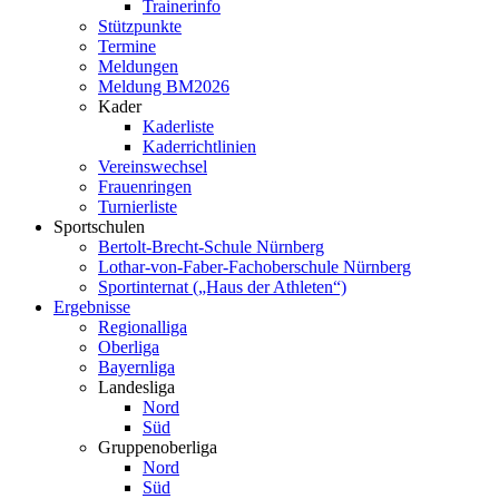
Trainerinfo
Stützpunkte
Termine
Meldungen
Meldung BM2026
Kader
Kaderliste
Kaderrichtlinien
Vereinswechsel
Frauenringen
Turnierliste
Sportschulen
Bertolt-Brecht-Schule Nürnberg
Lothar-von-Faber-Fachoberschule Nürnberg
Sportinternat („Haus der Athleten“)
Ergebnisse
Regionalliga
Oberliga
Bayernliga
Landesliga
Nord
Süd
Gruppenoberliga
Nord
Süd