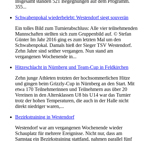
Insgesamt standen 521 Begegnungen auf dem Programm.
355...
Schwabenpokal wiederbelebt: Westendorf siegt souverän
Ein tolles Bild zum Turnierabschluss: Alle vier teilnehmenden
Mannschaften stellten sich zum Gruppenbild auf. © Stefan
Günter Im Jahr 2016 ging es zum letzten Mal um den
Schwabenpokal. Damals hieß der Sieger TSV Westendorf.
Zehn Jahre sind seither vergangen. Nun stand am
vergangenen Wochenende in...
Hitzeschlacht in Nürnberg und Team-Cup in Feldkirchen
Zehn junge Athleten trotzten der hochsommerlichen Hitze
und gingen beim Grizzly-Cup in Nürnberg an den Start. Mit
etwa 170 Teilnehmerinnen und Teilnehmern aus über 20
Vereinen in den Altersklassen U8 bis U14 war das Turnier
trotz der hohen Temperaturen, die auch in der Halle nicht
direkt niedriger waren,...
Bezirkstraining in Westendorf
Westendorf war am vergangenen Wochenende wieder
Schauplatz für mehrere Ereignisse. Nicht nur, dass am
Samstag ein Bezirkstraining stattfand, nahmen parallel fünf