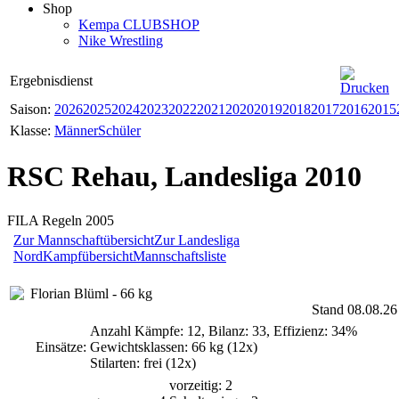
Shop
Kempa CLUBSHOP
Nike Wrestling
Ergebnisdienst
Saison:
2026
2025
2024
2023
2022
2021
2020
2019
2018
2017
2016
2015
Klasse:
Männer
Schüler
RSC Rehau, Landesliga 2010
FILA Regeln 2005
Zur Mannschaftübersicht
Zur Landesliga
Nord
Kampfübersicht
Mannschaftsliste
Florian Blüml - 66 kg
Stand 08.08.26
Anzahl Kämpfe: 12, Bilanz: 33, Effizienz: 34%
Einsätze:
Gewichtsklassen: 66 kg (12x)
Stilarten: frei (12x)
vorzeitig: 2