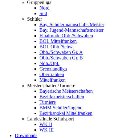
Gruppenliga
Nord
Süd
Schüler
Bay. Schülermannschafts Meister
Bay. Jugend-Mannschaftsmeister
Finalrunde Obb./Schwaben
BOL Mittelfranken
BOL Obb./Schw.
Obb./Schwaben Gr. A
Obb./Schwaben Gr. B
Ndb./Opf.
Grenzlandliga
Oberfranken
Mittelfranken
Meisterschaften/Turniere
Bayerische Meisterschaften
Bezirksmeisterschaften
Turniere
BMM Schüler/Jugend
Bezirkspokal Mittelfranken
Landesfinale Schulsport
WK II
WK III
Downloads