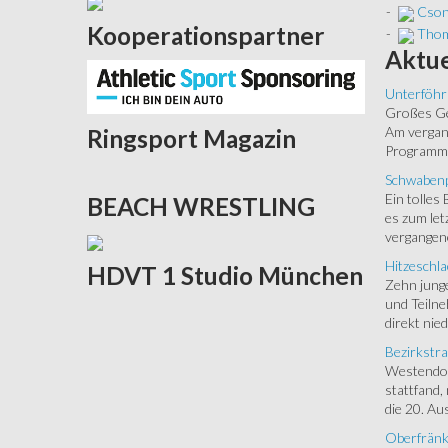
-
Cson
Kooperationspartner
-
Thom
Aktue
Unterföhr
Großes Ged
Am vergang
Ringsport
Magazin
Programm.
Schwabenp
Ein tolles
BEACH
WRESTLING
es zum let
vergangen
Hitzeschla
HDVT
1 Studio München
Zehn junge
und Teilne
direkt nied
Bezirkstra
Westendorf
stattfand,
die 20. Aus
Oberfränk