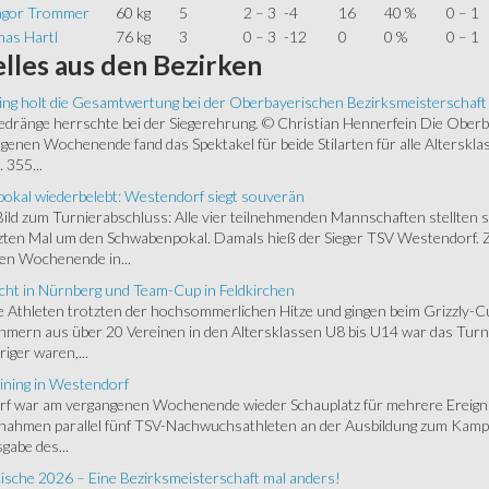
gor Trommer
60 kg
5
2 – 3
-4
16
40 %
0 – 1
as Hartl
76 kg
3
0 – 3
-12
0
0 %
0 – 1
lles
aus den Bezirken
ing holt die Gesamtwertung bei der Oberbayerischen Bezirksmeisterschaft
ränge herrschte bei der Siegerehrung. © Christian Hennerfein Die Oberbay
enen Wochenende fand das Spektakel für beide Stilarten für alle Alterskl
 355...
okal wiederbelebt: Westendorf siegt souverän
 Bild zum Turnierabschluss: Alle vier teilnehmenden Mannschaften stellten 
zten Mal um den Schwabenpokal. Damals hieß der Sieger TSV Westendorf. 
en Wochenende in...
cht in Nürnberg und Team-Cup in Feldkirchen
 Athleten trotzten der hochsommerlichen Hitze und gingen beim Grizzly-C
hmern aus über 20 Vereinen in den Altersklassen U8 bis U14 war das Turnie
riger waren,...
ining in Westendorf
 war am vergangenen Wochenende wieder Schauplatz für mehrere Ereigniss
 nahmen parallel fünf TSV-Nachwuchsathleten an der Ausbildung zum Kampfr
gabe des...
ische 2026 – Eine Bezirksmeisterschaft mal anders!