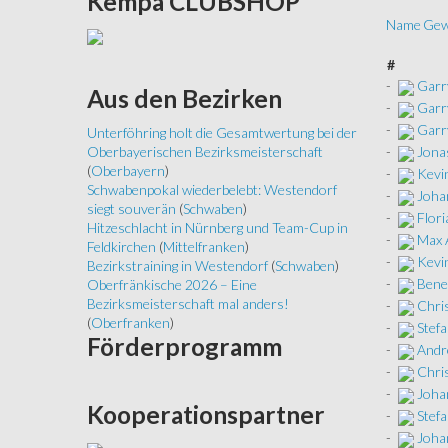
Kempa
CLUBSHOP
Name
Gew
#
-
Garry
Aus
den Bezirken
-
Garry
-
Garry
Unterföhring holt die Gesamtwertung bei der
-
Jona
Oberbayerischen Bezirksmeisterschaft
(
Oberbayern
)
-
Kevin
Schwabenpokal wiederbelebt: Westendorf
-
Joha
siegt souverän
(
Schwaben
)
-
Flori
Hitzeschlacht in Nürnberg und Team-Cup in
-
Max 
Feldkirchen
(
Mittelfranken
)
-
Kevin
Bezirkstraining in Westendorf
(
Schwaben
)
-
Bene
Oberfränkische 2026 – Eine
Bezirksmeisterschaft mal anders!
-
Chri
(
Oberfranken
)
-
Stef
Förderprogramm
-
Andr
-
Chri
-
Joha
Kooperationspartner
-
Stef
-
Joha