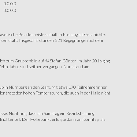
0.0.0.0
0.0.0.0
erische Bezirksmeisterschaft in Freising ist Geschichte.
assen statt. Insgesamt standen 521 Begegnungen auf dem
sich zum Gruppenbild auf. © Stefan Günter Im Jahr 2016 ging
Zehn Jahre sind seither vergangen. Nun stand am
up in Nürnberg an den Start. Mit etwa 170 Teilnehmerinnen
r trotz der hohen Temperaturen, die auch in der Halle nicht
e. Nicht nur, dass am Samstag ein Bezirkstraining
ichter teil. Der Höhepunkt erfolgte dann am Sonntag, als