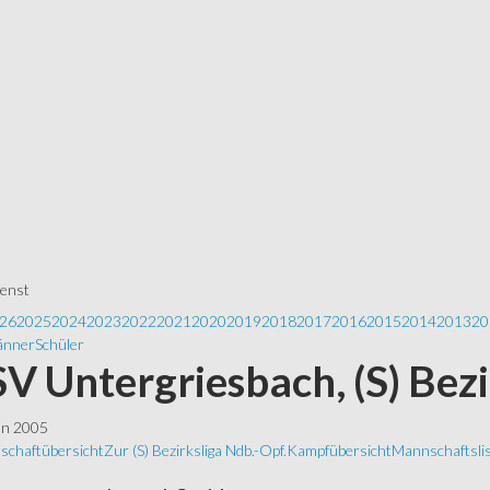
ienst
26
2025
2024
2023
2022
2021
2020
2019
2018
2017
2016
2015
2014
2013
20
nner
Schüler
 SV Untergriesbach, (S) Bez
ln 2005
schaftübersicht
Zur (S) Bezirksliga Ndb.-Opf.
Kampfübersicht
Mannschaftsli