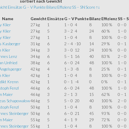
sortiert
nach Gewicht
icht
Einsätze
G – V
Punkte
Bilanz
Effizienz
SS – SN
Score
↑↓
Name
Gewicht
Einsätze
G – V
Punkte
Bilanz
Effizienz
SS – 
 Klier
27 kg
1
1 – 0
4
8
100 %
0 – 0
 Klier
27 kg
5
3 – 2
4
24
60 %
1 – 0
 Klier
27 kg
1
1 – 0
4
8
100 %
0 – 0
s Kasberger
31 kg
6
2 – 4
-10
14
29 %
0 – 1
 Klier
34 kg
3
3 – 0
12
24
100 %
0 – 0
nnes Lenz
34 kg
6
5 – 1
16
40
83 %
2 – 0
an Unfried
38 kg
6
6 – 0
24
48
100 %
1 – 0
Angelsperger
42 kg
4
1 – 3
-8
8
25 %
0 – 1
 Klier
42 kg
1
1 – 0
4
8
100 %
0 – 0
dikt Krenn
42 kg
1
0 – 1
-4
0
0 %
0 – 1
stoph Fenzl
46 kg
6
6 – 0
24
48
100 %
1 – 0
an Maier
46 kg
3
2 – 1
3
15
62 %
0 – 1
eas Schapowalow
46 kg
5
5 – 0
20
40
100 %
2 – 0
stoph Fenzl
50 kg
1
1 – 0
4
8
100 %
0 – 0
nnes Steinberger
50 kg
6
6 – 0
21
45
93 %
0 – 0
an Maier
55 kg
5
4 – 1
9
29
72 %
0 – 0
nnes Steinberger
55 kg
1
1 – 0
4
8
100 %
0 – 0