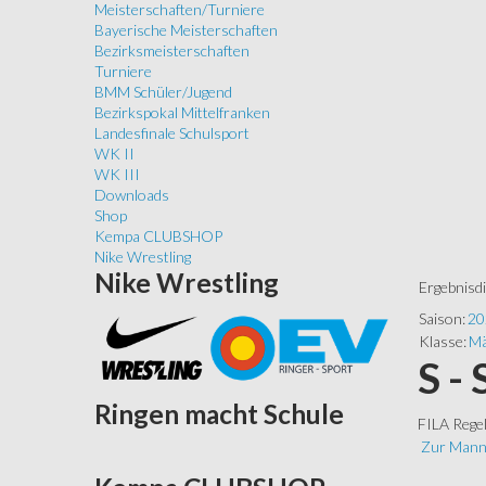
Meisterschaften/Turniere
Bayerische Meisterschaften
Bezirksmeisterschaften
Turniere
BMM Schüler/Jugend
Bezirkspokal Mittelfranken
Landesfinale Schulsport
WK II
WK III
Downloads
Shop
Kempa CLUBSHOP
Nike Wrestling
Nike
Wrestling
Ergebnisd
Saison:
20
Klasse:
Mä
S -
Ringen
macht Schule
FILA Rege
Zur Mann