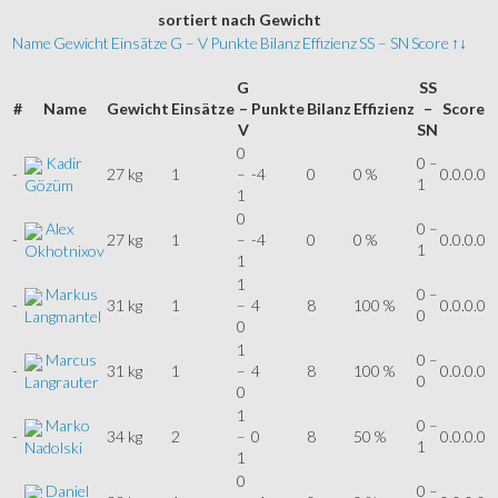
sortiert
nach Gewicht
Name
Gewicht
Einsätze
G – V
Punkte
Bilanz
Effizienz
SS – SN
Score
↑↓
G
SS
#
Name
Gewicht
Einsätze
–
Punkte
Bilanz
Effizienz
–
Score
V
SN
0
Kadir
0 –
-
27 kg
1
–
-4
0
0 %
0.0.0.0
1
Gözüm
1
0
Alex
0 –
-
27 kg
1
–
-4
0
0 %
0.0.0.0
1
Okhotnixov
1
1
Markus
0 –
-
31 kg
1
–
4
8
100 %
0.0.0.0
0
Langmantel
0
1
Marcus
0 –
-
31 kg
1
–
4
8
100 %
0.0.0.0
0
Langrauter
0
1
Marko
0 –
-
34 kg
2
–
0
8
50 %
0.0.0.0
1
Nadolski
1
0
Daniel
0 –