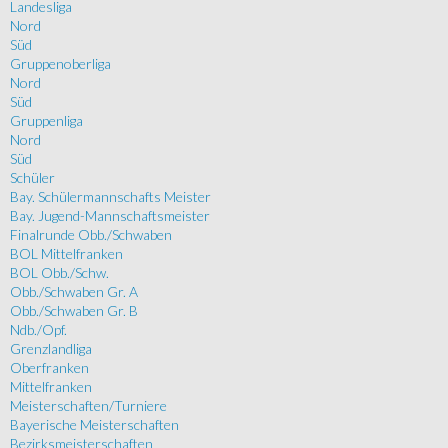
Landesliga
Nord
Süd
Gruppenoberliga
Nord
Süd
Gruppenliga
Nord
Süd
Schüler
Bay. Schülermannschafts Meister
Bay. Jugend-Mannschaftsmeister
Finalrunde Obb./Schwaben
BOL Mittelfranken
BOL Obb./Schw.
Obb./Schwaben Gr. A
Obb./Schwaben Gr. B
Ndb./Opf.
Grenzlandliga
Oberfranken
Mittelfranken
Meisterschaften/Turniere
Bayerische Meisterschaften
Bezirksmeisterschaften