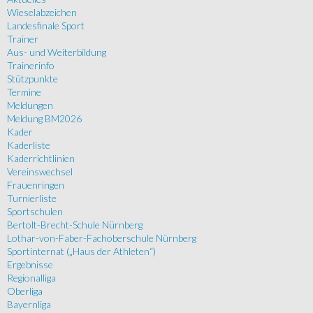
Wieselabzeichen
Landesfinale Sport
Trainer
Aus- und Weiterbildung
Trainerinfo
Stützpunkte
Termine
Meldungen
Meldung BM2026
Kader
Kaderliste
Kaderrichtlinien
Vereinswechsel
Frauenringen
Turnierliste
Sportschulen
Bertolt-Brecht-Schule Nürnberg
Lothar-von-Faber-Fachoberschule Nürnberg
Sportinternat („Haus der Athleten“)
Ergebnisse
Regionalliga
Oberliga
Bayernliga