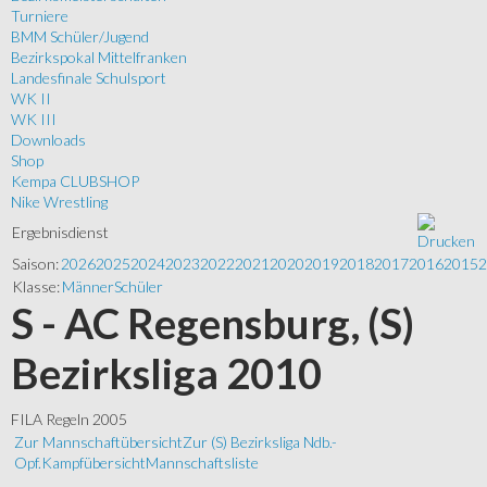
Turniere
BMM Schüler/Jugend
Bezirkspokal Mittelfranken
Landesfinale Schulsport
WK II
WK III
Downloads
Shop
Kempa CLUBSHOP
Nike Wrestling
Ergebnisdienst
Saison:
2026
2025
2024
2023
2022
2021
2020
2019
2018
2017
2016
2015
2
Klasse:
Männer
Schüler
S - AC Regensburg, (S)
Bezirksliga 2010
FILA Regeln 2005
Zur Mannschaftübersicht
Zur (S) Bezirksliga Ndb.-
Opf.
Kampfübersicht
Mannschaftsliste