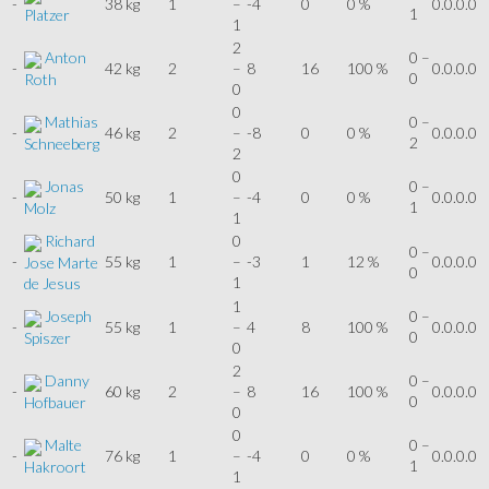
-
38 kg
1
–
-4
0
0 %
0.0.0.0
1
Platzer
1
2
Anton
0 –
-
42 kg
2
–
8
16
100 %
0.0.0.0
0
Roth
0
0
Mathias
0 –
-
46 kg
2
–
-8
0
0 %
0.0.0.0
2
Schneeberg
2
0
Jonas
0 –
-
50 kg
1
–
-4
0
0 %
0.0.0.0
1
Molz
1
Richard
0
0 –
-
55 kg
1
–
-3
1
12 %
0.0.0.0
Jose Marte
0
1
de Jesus
1
Joseph
0 –
-
55 kg
1
–
4
8
100 %
0.0.0.0
0
Spiszer
0
2
Danny
0 –
-
60 kg
2
–
8
16
100 %
0.0.0.0
0
Hofbauer
0
0
Malte
0 –
-
76 kg
1
–
-4
0
0 %
0.0.0.0
1
Hakroort
1