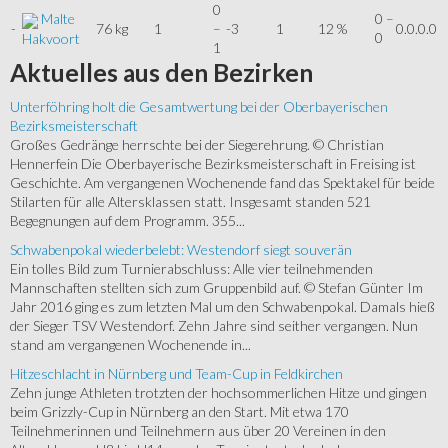
0
Malte
0 –
-
76 kg
1
–
-3
1
12 %
0.0.0.0
0
Hakvoort
1
Aktuelles
aus den Bezirken
Unterföhring holt die Gesamtwertung bei der Oberbayerischen
Bezirksmeisterschaft
Großes Gedränge herrschte bei der Siegerehrung. © Christian
Hennerfein Die Oberbayerische Bezirksmeisterschaft in Freising ist
Geschichte. Am vergangenen Wochenende fand das Spektakel für beide
Stilarten für alle Altersklassen statt. Insgesamt standen 521
Begegnungen auf dem Programm. 355...
Schwabenpokal wiederbelebt: Westendorf siegt souverän
Ein tolles Bild zum Turnierabschluss: Alle vier teilnehmenden
Mannschaften stellten sich zum Gruppenbild auf. © Stefan Günter Im
Jahr 2016 ging es zum letzten Mal um den Schwabenpokal. Damals hieß
der Sieger TSV Westendorf. Zehn Jahre sind seither vergangen. Nun
stand am vergangenen Wochenende in...
Hitzeschlacht in Nürnberg und Team-Cup in Feldkirchen
Zehn junge Athleten trotzten der hochsommerlichen Hitze und gingen
beim Grizzly-Cup in Nürnberg an den Start. Mit etwa 170
Teilnehmerinnen und Teilnehmern aus über 20 Vereinen in den