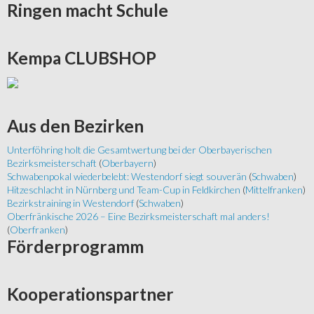
Ringen
macht Schule
Kempa
CLUBSHOP
Aus
den Bezirken
Unterföhring holt die Gesamtwertung bei der Oberbayerischen
Bezirksmeisterschaft
(
Oberbayern
)
Schwabenpokal wiederbelebt: Westendorf siegt souverän
(
Schwaben
)
Hitzeschlacht in Nürnberg und Team-Cup in Feldkirchen
(
Mittelfranken
)
Bezirkstraining in Westendorf
(
Schwaben
)
Oberfränkische 2026 – Eine Bezirksmeisterschaft mal anders!
(
Oberfranken
)
Förderprogramm
Kooperationspartner