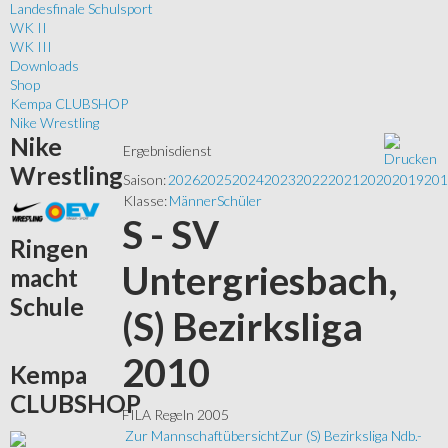
Landesfinale Schulsport
WK II
WK III
Downloads
Shop
Kempa CLUBSHOP
Nike Wrestling
Nike
Ergebnisdienst
Wrestling
Saison:
2026
2025
2024
2023
2022
2021
2020
2019
201
Klasse:
Männer
Schüler
S - SV
Ringen
Untergriesbach,
macht
Schule
(S) Bezirksliga
2010
Kempa
CLUBSHOP
FILA Regeln 2005
Zur Mannschaftübersicht
Zur (S) Bezirksliga Ndb.-