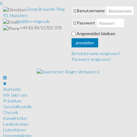
Georg-Brauchle-Ring
Benutzername
93, München
gs@brv-ringen.de
Passwort
+49 (0) 89/15702-370
Angemeldet bleiben
anmelden
Benutzername vergessen?
Passwort vergessen?
Startseite
Wir über uns
Präsidium
Geschäftsstelle
Chronik
Kampfrichter
Landestrainer
Listenführer
Ehrenmitglieder