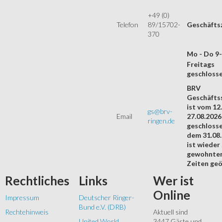
+49 (0)
Telefon
89/15702-
Geschäfts
370
Mo - Do 9
Freitags
geschloss
BRV
Geschäftss
ist vom 12.
gs@brv-
Email
27.08.2026
ringen.de
geschloss
dem 31.08
ist wieder
gewohnte
Zeiten geö
Rechtliches
Links
Wer
ist
Online
Impressum
Deutscher Ringer-
Bund e.V. (DRB)
Rechtehinweis
Aktuell sind
United World
3447 Gäste und