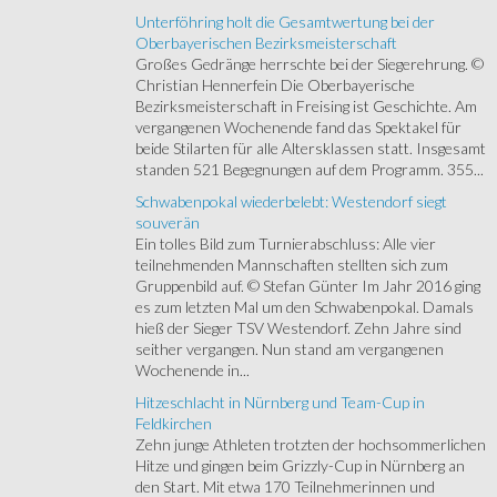
Unterföhring holt die Gesamtwertung bei der
Oberbayerischen Bezirksmeisterschaft
Großes Gedränge herrschte bei der Siegerehrung. ©
Christian Hennerfein Die Oberbayerische
Bezirksmeisterschaft in Freising ist Geschichte. Am
vergangenen Wochenende fand das Spektakel für
beide Stilarten für alle Altersklassen statt. Insgesamt
standen 521 Begegnungen auf dem Programm. 355...
Schwabenpokal wiederbelebt: Westendorf siegt
souverän
Ein tolles Bild zum Turnierabschluss: Alle vier
teilnehmenden Mannschaften stellten sich zum
Gruppenbild auf. © Stefan Günter Im Jahr 2016 ging
es zum letzten Mal um den Schwabenpokal. Damals
hieß der Sieger TSV Westendorf. Zehn Jahre sind
seither vergangen. Nun stand am vergangenen
Wochenende in...
Hitzeschlacht in Nürnberg und Team-Cup in
Feldkirchen
Zehn junge Athleten trotzten der hochsommerlichen
Hitze und gingen beim Grizzly-Cup in Nürnberg an
den Start. Mit etwa 170 Teilnehmerinnen und