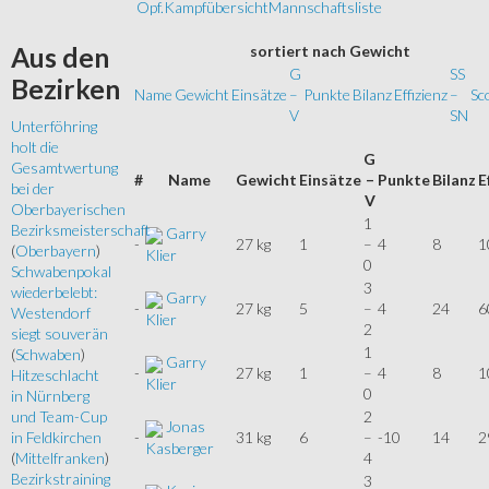
Opf.
Kampfübersicht
Mannschaftsliste
sortiert
nach Gewicht
Aus
den
G
SS
Bezirken
Name
Gewicht
Einsätze
–
Punkte
Bilanz
Effizienz
–
Sc
V
SN
Unterföhring
holt die
G
Gesamtwertung
#
Name
Gewicht
Einsätze
–
Punkte
Bilanz
E
bei der
V
Oberbayerischen
1
Bezirksmeisterschaft
Garry
-
27 kg
1
–
4
8
1
(
Oberbayern
)
Klier
0
Schwabenpokal
3
wiederbelebt:
Garry
-
27 kg
5
–
4
24
6
Westendorf
Klier
2
siegt souverän
1
(
Schwaben
)
Garry
-
27 kg
1
–
4
8
1
Hitzeschlacht
Klier
0
in Nürnberg
2
und Team-Cup
Jonas
-
31 kg
6
–
-10
14
2
in Feldkirchen
Kasberger
4
(
Mittelfranken
)
Bezirkstraining
3